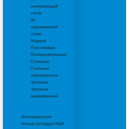
нержавеющей
стали
Из
оцинкованной
стали
Медные
Пластиковые
Полимербетонные
Стальные
Стальные
оцинкованные
Чугунные
Чугунные
оцинкованные
Дождеприемники
Колодцы
Инспекционные
Кольца колодцев ЖБИ