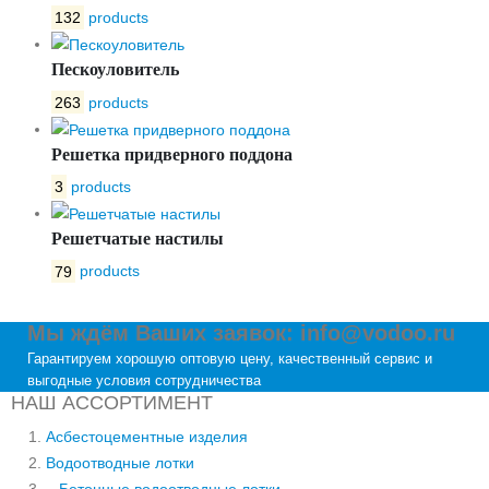
132
products
Пескоуловитель
263
products
Решетка придверного поддона
3
products
Решетчатые настилы
79
products
Мы ждём Ваших заявок: info@vodoo.ru
Гарантируем хорошую оптовую цену, качественный сервис и
выгодные условия сотрудничества
НАШ АССОРТИМЕНТ
Асбестоцементные изделия
Водоотводные лотки