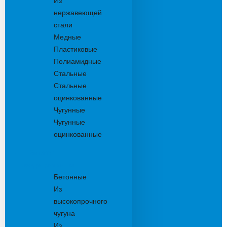
Из
нержавеющей
стали
Медные
Пластиковые
Полиамидные
Стальные
Стальные
оцинкованные
Чугунные
Чугунные
оцинкованные
Решетки
дождеприемника
Бетонные
Из
высокопрочного
чугуна
Из