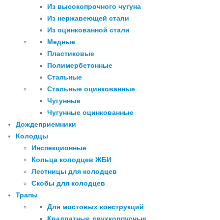
Из высокопрочного чугуна
Из нержавеющей стали
Из оцинкованной стали
Медные
Пластиковые
Полимербетонные
Стальные
Стальные оцинкованные
Чугунные
Чугунные оцинкованные
Дождеприемники
Колодцы
Инспекционные
Кольца колодцев ЖБИ
Лестницы для колодцев
Скобы для колодцев
Трапы
Для мостовых конструкций
Квадратные двухкорпусные