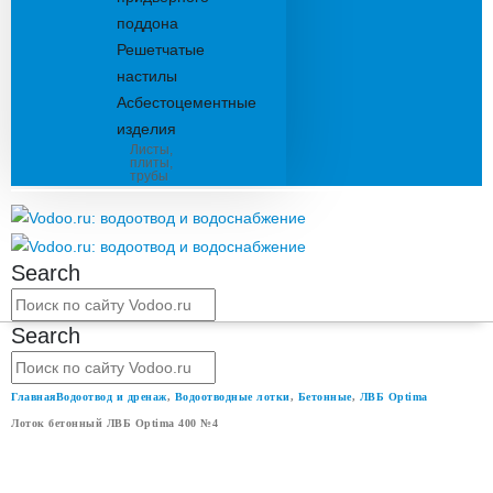
поддона
Решетчатые
настилы
Асбестоцементные
изделия
Листы,
плиты,
трубы
Search
Search
Главная
Водоотвод и дренаж
,
Водоотводные лотки
,
Бетонные
,
ЛВБ Optima
Лоток бетонный ЛВБ Optima 400 №4
ЛОТОК БЕТОННЫЙ ЛВБ