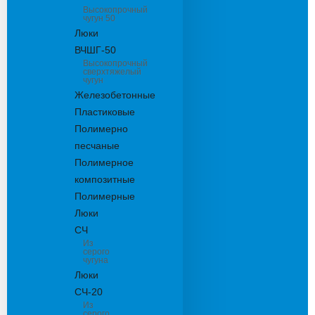
Высокопрочный
чугун 50
Люки
ВЧШГ-50
Высокопрочный
сверхтяжелый
чугун
Железобетонные
Пластиковые
Полимерно
песчаные
Полимерное
композитные
Полимерные
Люки
СЧ
Из
серого
чугуна
Люки
СЧ-20
Из
серого