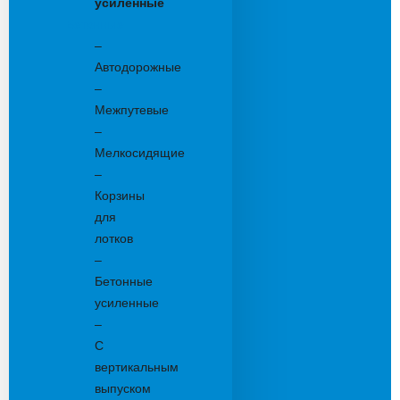
усиленные
Бетонные:
–
Автодорожные
–
Межпутевые
–
Мелкосидящие
–
Корзины
для
лотков
–
Бетонные
усиленные
–
С
вертикальным
выпуском