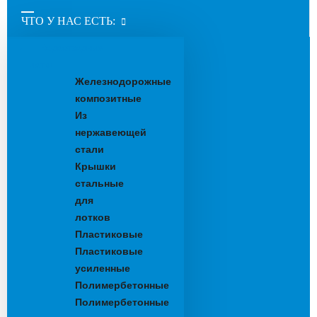
ЧТО У НАС ЕСТЬ:
Водоотводные
лотки
Железнодорожные
композитные
Из
нержавеющей
стали
Крышки
стальные
для
лотков
Пластиковые
Пластиковые
усиленные
Полимербетонные
Полимербетонные