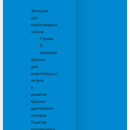
Комплектующие
Заглушки
для
водоотводных
лотков
Глухие
С
выходом
Крепеж
для
водоотводных
лотков
и
решеток
Крышка
дренажного
колодца
Решетка
придверного