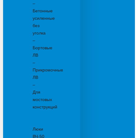
–
Бетонные
усиленные
без
уголка
–
Бортовые
ЛВ
–
Прикромочные
ЛВ
–
Для
мостовых
конструкций
Люки
канализационные
Люки
ВЧ-50