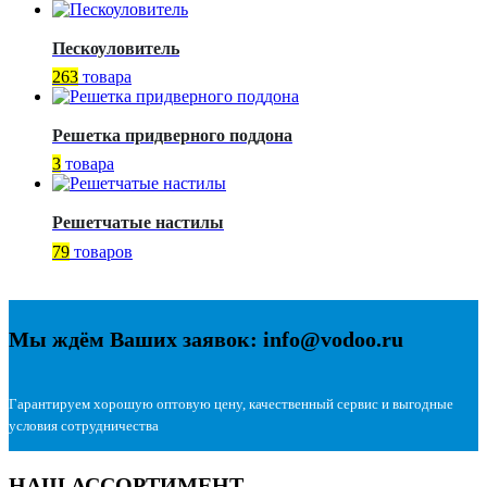
Пескоуловитель
263
товара
Решетка придверного поддона
3
товара
Решетчатые настилы
79
товаров
Мы ждём Ваших заявок: info@vodoo.ru
Гарантируем хорошую оптовую цену, качественный сервис и выгодные
условия сотрудничества
НАШ АССОРТИМЕНТ