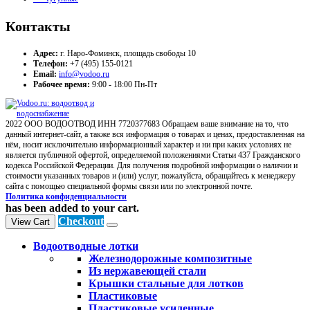
Контакты
Адрес:
г. Наро-Фоминск, площадь свободы 10
Телефон:
+7 (495) 155-0121
Email:
info@vodoo.ru
Рабочее время:
9:00 - 18:00 Пн-Пт
2022 ООО ВОДООТВОД ИНН 7720377683 Обращаем ваше внимание на то, что
данный интернет-сайт, а также вся информация о товарах и ценах, предоставленная на
нём, носит исключительно информационный характер и ни при каких условиях не
является публичной офертой, определяемой положениями Статьи 437 Гражданского
кодекса Российской Федерации. Для получения подробной информации о наличии и
стоимости указанных товаров и (или) услуг, пожалуйста, обращайтесь к менеджеру
сайта с помощью специальной формы связи или по электронной почте.
Политика конфиденциальности
has been added to your cart.
Checkout
View Cart
Водоотводные лотки
Железнодорожные композитные
Из нержавеющей стали
Крышки стальные для лотков
Пластиковые
Пластиковые усиленные