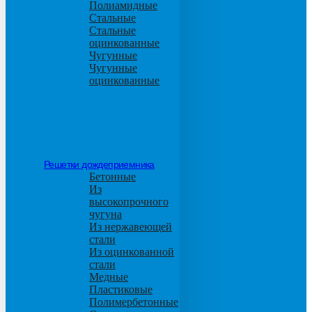
Полиамидные
Стальные
Стальные
оцинкованные
Чугунные
Чугунные
оцинкованные
Решетки дождеприемника
Бетонные
Из
высокопрочного
чугуна
Из нержавеющей
стали
Из оцинкованной
стали
Медные
Пластиковые
Полимербетонные