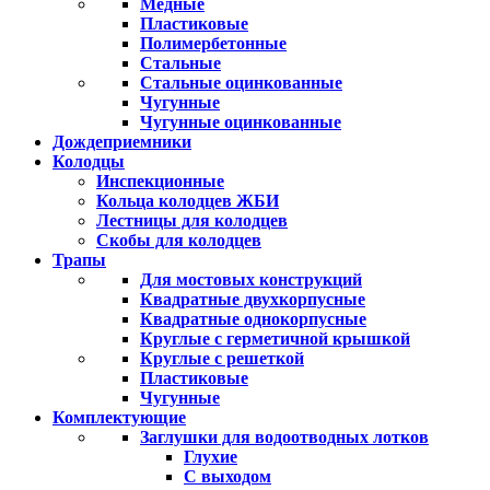
Медные
Пластиковые
Полимербетонные
Стальные
Стальные оцинкованные
Чугунные
Чугунные оцинкованные
Дождеприемники
Колодцы
Инспекционные
Кольца колодцев ЖБИ
Лестницы для колодцев
Скобы для колодцев
Трапы
Для мостовых конструкций
Квадратные двухкорпусные
Квадратные однокорпусные
Круглые с герметичной крышкой
Круглые с решеткой
Пластиковые
Чугунные
Комплектующие
Заглушки для водоотводных лотков
Глухие
С выходом