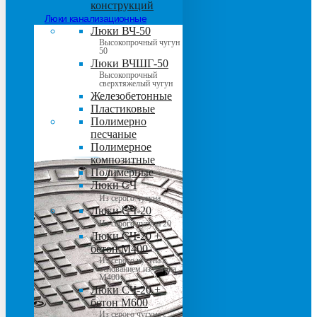
конструкций
Люки канализационные
Люки ВЧ-50
Высокопрочный чугун
50
Люки ВЧШГ-50
Высокопрочный
сверхтяжелый чугун
Железобетонные
Пластиковые
Полимерно
песчаные
Полимерное
композитные
Полимерные
Люки СЧ
Из серого чугуна
Люки СЧ-20
Из серого чугуна 20
Люки СЧ-20 +
бетон М400
Из серого чугуна с
основанием из бетона
М400
Люки СЧ-20 +
бетон М600
Из серого чугуна с