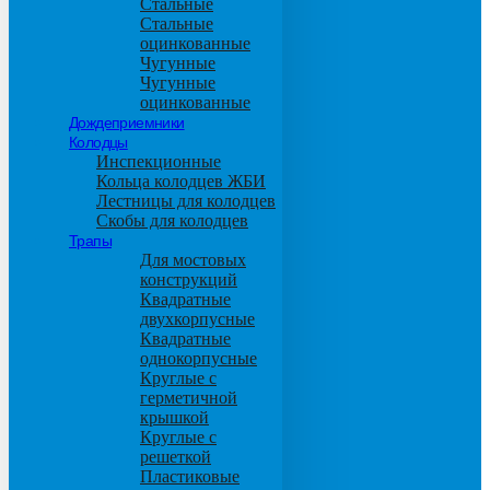
Стальные
Стальные
оцинкованные
Чугунные
Чугунные
оцинкованные
Дождеприемники
Колодцы
Инспекционные
Кольца колодцев ЖБИ
Лестницы для колодцев
Скобы для колодцев
Трапы
Для мостовых
конструкций
Квадратные
двухкорпусные
Квадратные
однокорпусные
Круглые с
герметичной
крышкой
Круглые с
решеткой
Пластиковые