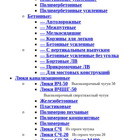
Полимербетонные
Полимербетонные усиленные
Бетонные:
— Автодорожные
— Межпутевые
— Мелкосидящие
— Корзины для лотков
— Бетонные усиленные
— С вертикальным выпуском
— Бетонные усиленные без уголка
— Бортовые ЛВ
— Прикромочные ЛВ
— Для мостовых конструкций
Люки канализационные
Люки ВЧ-50
Высокопрочный чугун 50
Люки ВЧШГ-50
Высокопрочный сверхтяжелый чугун
Железобетонные
Пластиковые
Полимерно песчаные
Полимерное композитные
Полимерные
Люки СЧ
Из серого чугуна
Люки СЧ-20
Из серого чугуна 20