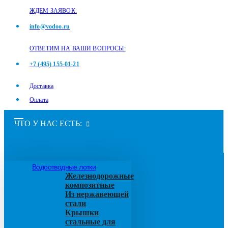
ЖДЕМ ЗАЯВОК:
info@vodoo.ru
ОТВЕТИМ НА ВАШИ ВОПРОСЫ:
+7 (495) 155-01-21
Доставка
Оплата
ЧТО У НАС ЕСТЬ:
Водоотводные лотки
Железнодорожные
композитные
Из нержавеющей
стали
Крышки
стальные для