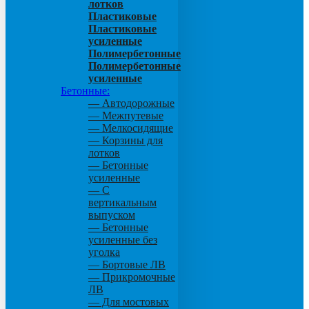
лотков
Пластиковые
Пластиковые
усиленные
Полимербетонные
Полимербетонные
усиленные
Бетонные:
— Автодорожные
— Межпутевые
— Мелкосидящие
— Корзины для
лотков
— Бетонные
усиленные
— С
вертикальным
выпуском
— Бетонные
усиленные без
уголка
— Бортовые ЛВ
— Прикромочные
ЛВ
— Для мостовых