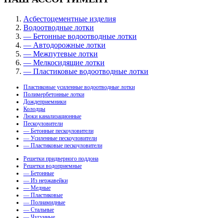
Асбестоцементные изделия
Водоотводные лотки
— Бетонные водоотводные лотки
— Автодорожные лотки
— Межпутевые лотки
— Мелкосидящие лотки
— Пластиковые водоотводные лотки
Пластиковые усиленные водоотводные лотки
Полимербетонные лотки
Дождеприемники
Колодцы
Люки канализационные
Пескоуловители
— Бетонные пескоуловители
— Усиленные пескоуловители
— Пластиковые пескоуловители
Решетки придверного поддона
Решетки водоприемные
— Бетонные
— Из нержавейки
— Медные
— Пластиковые
— Полиамидные
— Стальные
— Чугунные