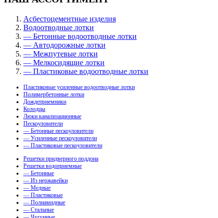
Асбестоцементные изделия
Водоотводные лотки
— Бетонные водоотводные лотки
— Автодорожные лотки
— Межпутевые лотки
— Мелкосидящие лотки
— Пластиковые водоотводные лотки
Пластиковые усиленные водоотводные лотки
Полимербетонные лотки
Дождеприемники
Колодцы
Люки канализационные
Пескоуловители
— Бетонные пескоуловители
— Усиленные пескоуловители
— Пластиковые пескоуловители
Решетки придверного поддона
Решетки водоприемные
— Бетонные
— Из нержавейки
— Медные
— Пластиковые
— Полиамидные
— Стальные
— Чугунные