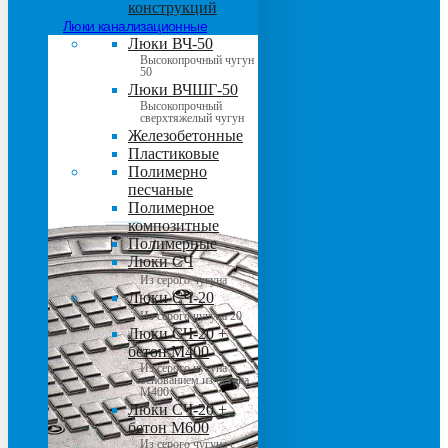
конструкций
Люки канализационные
Люки ВЧ-50
Высокопрочный чугун
50
Люки ВЧШГ-50
Высокопрочный
сверхтяжелый чугун
Железобетонные
Пластиковые
Полимерно
песчаные
Полимерное
композитные
Полимерные
Люки СЧ
Из серого чугуна
Люки СЧ-20
Из серого чугуна 20
Люки СЧ-20 +
бетон М400
Из серого чугуна с
основанием из бетона
М400
Люки СЧ-20 +
бетон М600
Из серого чугуна с