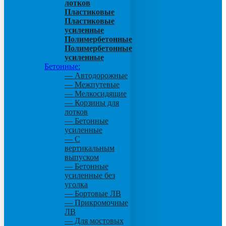
лотков
Пластиковые
Пластиковые
усиленные
Полимербетонные
Полимербетонные
усиленные
Бетонные:
— Автодорожные
— Межпутевые
— Мелкосидящие
— Корзины для
лотков
— Бетонные
усиленные
— С
вертикальным
выпуском
— Бетонные
усиленные без
уголка
— Бортовые ЛВ
— Прикромочные
ЛВ
— Для мостовых