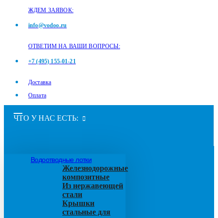
ЖДЕМ ЗАЯВОК:
info@vodoo.ru
ОТВЕТИМ НА ВАШИ ВОПРОСЫ:
+7 (495) 155-01-21
Доставка
Оплата
ЧТО У НАС ЕСТЬ:
Водоотводные лотки
Железнодорожные
композитные
Из нержавеющей
стали
Крышки
стальные для