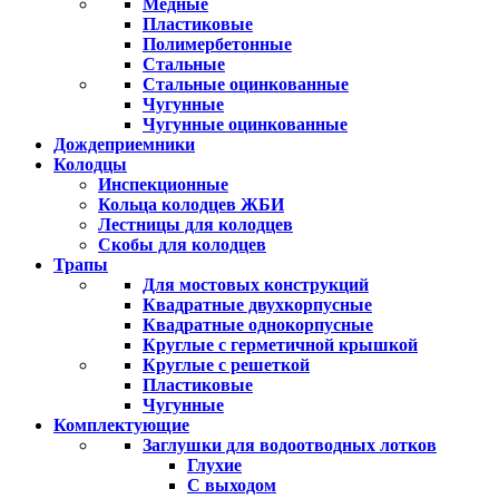
Медные
Пластиковые
Полимербетонные
Стальные
Стальные оцинкованные
Чугунные
Чугунные оцинкованные
Дождеприемники
Колодцы
Инспекционные
Кольца колодцев ЖБИ
Лестницы для колодцев
Скобы для колодцев
Трапы
Для мостовых конструкций
Квадратные двухкорпусные
Квадратные однокорпусные
Круглые с герметичной крышкой
Круглые с решеткой
Пластиковые
Чугунные
Комплектующие
Заглушки для водоотводных лотков
Глухие
С выходом