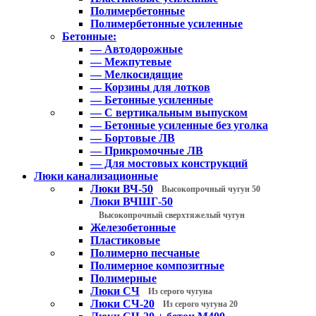
Полимербетонные
Полимербетонные усиленные
Бетонные:
— Автодорожные
— Межпутевые
— Мелкосидящие
— Корзины для лотков
— Бетонные усиленные
— С вертикальным выпуском
— Бетонные усиленные без уголка
— Бортовые ЛВ
— Прикромочные ЛВ
— Для мостовых конструкций
Люки канализационные
Люки ВЧ-50
Высокопрочный чугун 50
Люки ВЧШГ-50
Высокопрочный сверхтяжелый чугун
Железобетонные
Пластиковые
Полимерно песчаные
Полимерное композитные
Полимерные
Люки СЧ
Из серого чугуна
Люки СЧ-20
Из серого чугуна 20