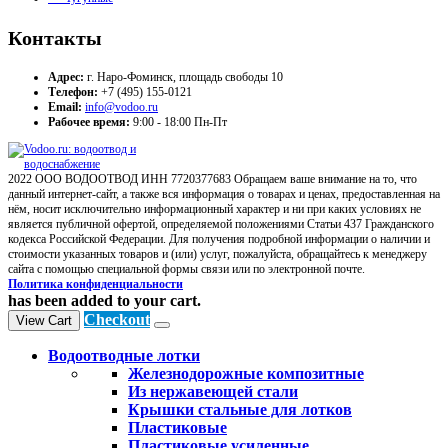
Контакты
Адрес:
г. Наро-Фоминск, площадь свободы 10
Телефон:
+7 (495) 155-0121
Email:
info@vodoo.ru
Рабочее время:
9:00 - 18:00 Пн-Пт
2022 ООО ВОДООТВОД ИНН 7720377683 Обращаем ваше внимание на то, что
данный интернет-сайт, а также вся информация о товарах и ценах, предоставленная на
нём, носит исключительно информационный характер и ни при каких условиях не
является публичной офертой, определяемой положениями Статьи 437 Гражданского
кодекса Российской Федерации. Для получения подробной информации о наличии и
стоимости указанных товаров и (или) услуг, пожалуйста, обращайтесь к менеджеру
сайта с помощью специальной формы связи или по электронной почте.
Политика конфиденциальности
has been added to your cart.
Checkout
View Cart
Водоотводные лотки
Железнодорожные композитные
Из нержавеющей стали
Крышки стальные для лотков
Пластиковые
Пластиковые усиленные