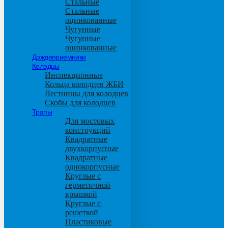
Стальные
Стальные
оцинкованные
Чугунные
Чугунные
оцинкованные
Дождеприемники
Колодцы
Инспекционные
Кольца колодцев ЖБИ
Лестницы для колодцев
Скобы для колодцев
Трапы
Для мостовых
конструкций
Квадратные
двухкорпусные
Квадратные
однокорпусные
Круглые с
герметичной
крышкой
Круглые с
решеткой
Пластиковые