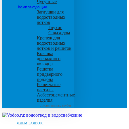
Чугунные
Комплектующие
Заглушки для
водоотводных
лотков
Глухие
С выходом
Крепеж для
водоотводных
лотков и решеток
Крышка
дренажного
колодца
Решетка
придверного
поддона
Решетчатые
настилы
Асбестоцементные
изделия
Листы, плиты, трубы
ЖДЕМ ЗАЯВОК: