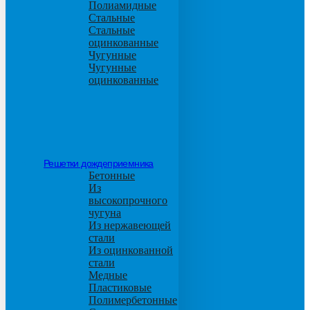
Полиамидные
Стальные
Стальные
оцинкованные
Чугунные
Чугунные
оцинкованные
Решетки дождеприемника
Бетонные
Из
высокопрочного
чугуна
Из нержавеющей
стали
Из оцинкованной
стали
Медные
Пластиковые
Полимербетонные