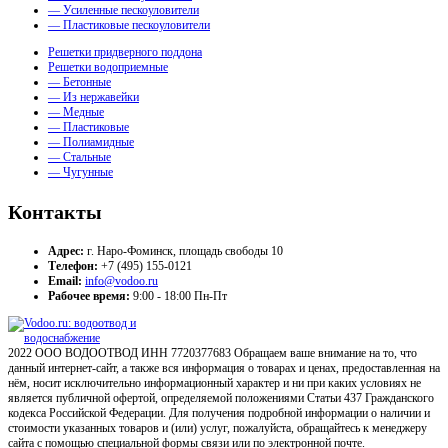
— Усиленные пескоуловители
— Пластиковые пескоуловители
Решетки придверного поддона
Решетки водоприемные
— Бетонные
— Из нержавейки
— Медные
— Пластиковые
— Полиамидные
— Стальные
— Чугунные
Контакты
Адрес:
г. Наро-Фоминск, площадь свободы 10
Телефон:
+7 (495) 155-0121
Email:
info@vodoo.ru
Рабочее время:
9:00 - 18:00 Пн-Пт
2022 ООО ВОДООТВОД ИНН 7720377683 Обращаем ваше внимание на то, что
данный интернет-сайт, а также вся информация о товарах и ценах, предоставленная на
нём, носит исключительно информационный характер и ни при каких условиях не
является публичной офертой, определяемой положениями Статьи 437 Гражданского
кодекса Российской Федерации. Для получения подробной информации о наличии и
стоимости указанных товаров и (или) услуг, пожалуйста, обращайтесь к менеджеру
сайта с помощью специальной формы связи или по электронной почте.