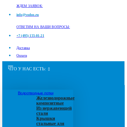
ЖДЕМ ЗАЯВОК:
info@vodoo.ru
ОТВЕТИМ НА ВАШИ ВОПРОСЫ:
+7 (495) 155-01-21
Доставка
Оплата
ЧТО У НАС ЕСТЬ:
Водоотводные лотки
Железнодорожные
композитные
Из нержавеющей
стали
Крышки
стальные для