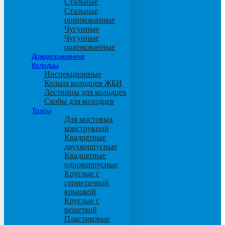
Стальные
Стальные
оцинкованные
Чугунные
Чугунные
оцинкованные
Дождеприемники
Колодцы
Инспекционные
Кольца колодцев ЖБИ
Лестницы для колодцев
Скобы для колодцев
Трапы
Для мостовых
конструкций
Квадратные
двухкорпусные
Квадратные
однокорпусные
Круглые с
герметичной
крышкой
Круглые с
решеткой
Пластиковые