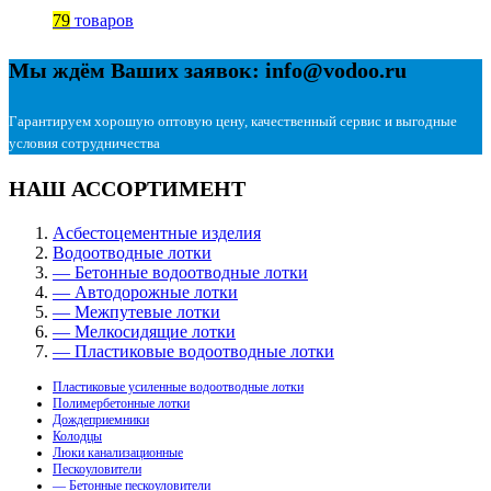
79
товаров
Мы ждём Ваших заявок: info@vodoo.ru
Гарантируем хорошую оптовую цену, качественный сервис и выгодные
условия сотрудничества
НАШ АССОРТИМЕНТ
Асбестоцементные изделия
Водоотводные лотки
— Бетонные водоотводные лотки
— Автодорожные лотки
— Межпутевые лотки
— Мелкосидящие лотки
— Пластиковые водоотводные лотки
Пластиковые усиленные водоотводные лотки
Полимербетонные лотки
Дождеприемники
Колодцы
Люки канализационные
Пескоуловители
— Бетонные пескоуловители