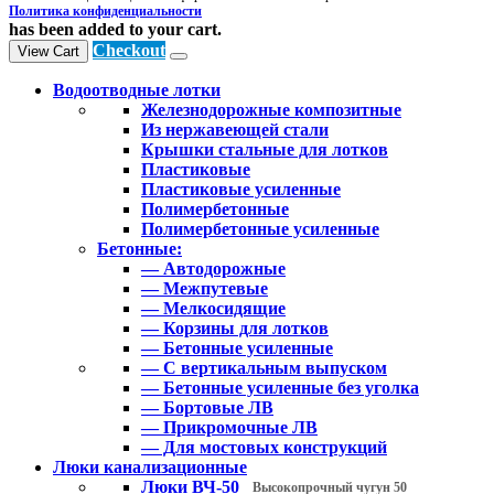
Политика конфиденциальности
has been added to your cart.
Checkout
View Cart
Водоотводные лотки
Железнодорожные композитные
Из нержавеющей стали
Крышки стальные для лотков
Пластиковые
Пластиковые усиленные
Полимербетонные
Полимербетонные усиленные
Бетонные:
— Автодорожные
— Межпутевые
— Мелкосидящие
— Корзины для лотков
— Бетонные усиленные
— С вертикальным выпуском
— Бетонные усиленные без уголка
— Бортовые ЛВ
— Прикромочные ЛВ
— Для мостовых конструкций
Люки канализационные
Люки ВЧ-50
Высокопрочный чугун 50