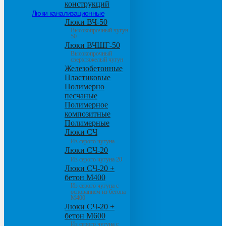
конструкций
Люки канализационные
Люки ВЧ-50
Высокопрочный чугун
50
Люки ВЧШГ-50
Высокопрочный
сверхтяжелый чугун
Железобетонные
Пластиковые
Полимерно
песчаные
Полимерное
композитные
Полимерные
Люки СЧ
Из серого чугуна
Люки СЧ-20
Из серого чугуна 20
Люки СЧ-20 +
бетон М400
Из серого чугуна с
основанием из бетона
М400
Люки СЧ-20 +
бетон М600
Из серого чугуна с