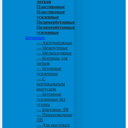
лотков
Пластиковые
Пластиковые
усиленные
Полимербетонные
Полимербетонные
усиленные
Бетонные:
— Автодорожные
— Межпутевые
— Мелкосидящие
— Корзины для
лотков
— Бетонные
усиленные
— С
вертикальным
выпуском
— Бетонные
усиленные без
уголка
— Бортовые ЛВ
— Прикромочные
ЛВ
— Для мостовых