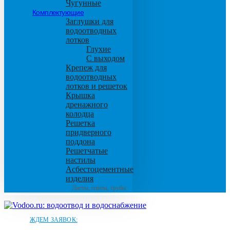
Чугунные
Комплектующие
Заглушки для
водоотводных
лотков
Глухие
С выходом
Крепеж для
водоотводных
лотков и решеток
Крышка
дренажного
колодца
Решетка
придверного
поддона
Решетчатые
настилы
Асбестоцементные
изделия
Листы, плиты, трубы
ЖДЕМ ЗАЯВОК: