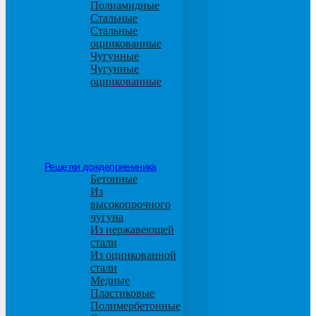
Полиамидные
Стальные
Стальные
оцинкованные
Чугунные
Чугунные
оцинкованные
Решетки дождеприемника
Бетонные
Из
высокопрочного
чугуна
Из нержавеющей
стали
Из оцинкованной
стали
Медные
Пластиковые
Полимербетонные