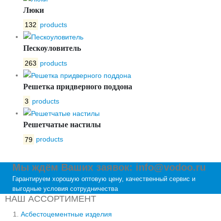
Люки
132
products
Пескоуловитель
263
products
Решетка придверного поддона
3
products
Решетчатые настилы
79
products
Мы ждём Ваших заявок: info@vodoo.ru
Гарантируем хорошую оптовую цену, качественный сервис и
выгодные условия сотрудничества
НАШ АССОРТИМЕНТ
Асбестоцементные изделия