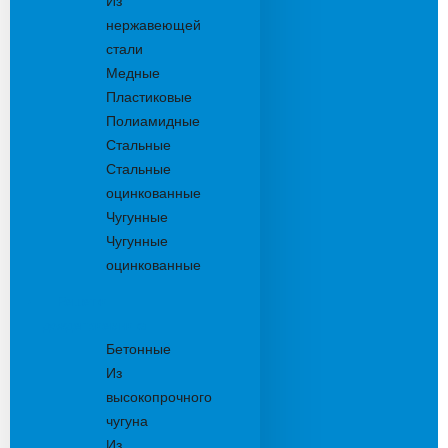
Из
нержавеющей
стали
Медные
Пластиковые
Полиамидные
Стальные
Стальные
оцинкованные
Чугунные
Чугунные
оцинкованные
Решетки
дождеприемника
Бетонные
Из
высокопрочного
чугуна
Из