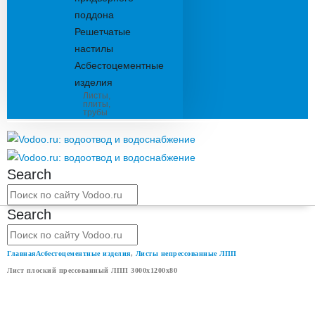
поддона
Решетчатые
настилы
Асбестоцементные
изделия
Листы,
плиты,
трубы
Search
Search
Главная
Асбестоцементные изделия
,
Листы непрессованные ЛПП
Лист плоский прессованный ЛПП 3000x1200x80
ЛИСТ ПЛОСКИЙ