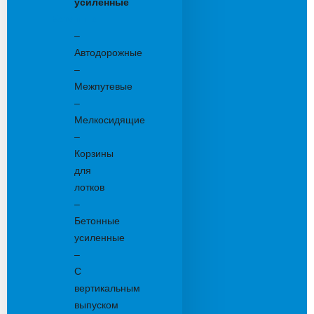
усиленные
Бетонные:
–
Автодорожные
–
Межпутевые
–
Мелкосидящие
–
Корзины
для
лотков
–
Бетонные
усиленные
–
С
вертикальным
выпуском