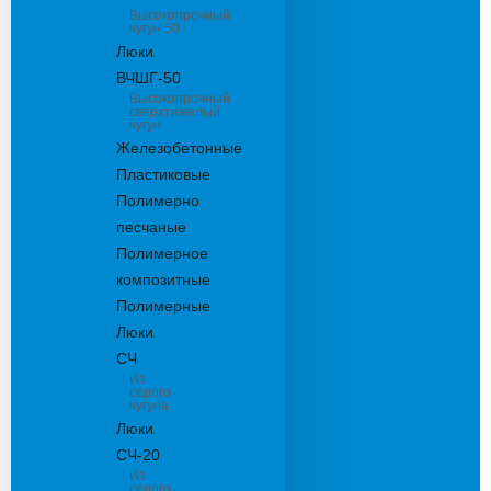
Высокопрочный
чугун 50
Люки
ВЧШГ-50
Высокопрочный
сверхтяжелый
чугун
Железобетонные
Пластиковые
Полимерно
песчаные
Полимерное
композитные
Полимерные
Люки
СЧ
Из
серого
чугуна
Люки
СЧ-20
Из
серого