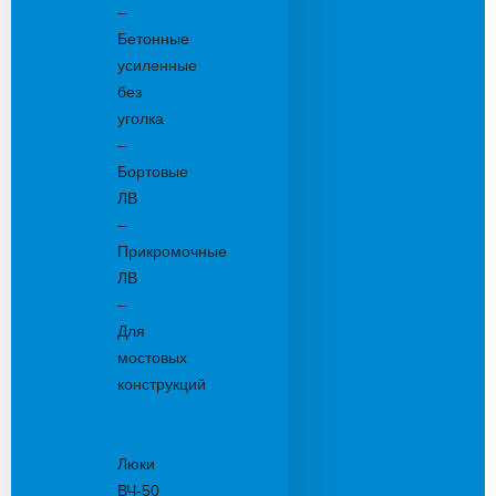
–
Бетонные
усиленные
без
уголка
–
Бортовые
ЛВ
–
Прикромочные
ЛВ
–
Для
мостовых
конструкций
Люки
канализационные
Люки
ВЧ-50