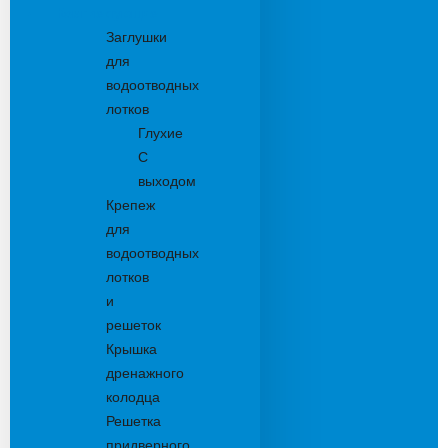
Комплектующие
Заглушки
для
водоотводных
лотков
Глухие
С
выходом
Крепеж
для
водоотводных
лотков
и
решеток
Крышка
дренажного
колодца
Решетка
придверного