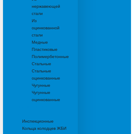
нержавеющей
стали
Из
оцинкованной
стали
Медные
Пластиковые
Полимербетонные
Стальные
Стальные
оцинкованные
Чугунные
Чугунные
оцинкованные
Дождеприемники
Колодцы
Инспекционные
Кольца колодцев ЖБИ