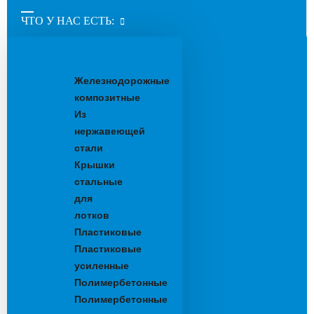
ЧТО У НАС ЕСТЬ:
Водоотводные
лотки
Железнодорожные
композитные
Из
нержавеющей
стали
Крышки
стальные
для
лотков
Пластиковые
Пластиковые
усиленные
Полимербетонные
Полимербетонные