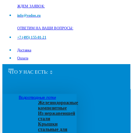
ЖДЕМ ЗАЯВОК:
info@vodoo.ru
ОТВЕТИМ НА ВАШИ ВОПРОСЫ:
+7 (495) 155-01-21
Доставка
Оплата
ЧТО У НАС ЕСТЬ:
Водоотводные лотки
Железнодорожные
композитные
Из нержавеющей
стали
Крышки
стальные для