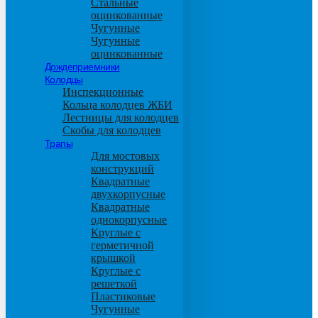
Стальные
оцинкованные
Чугунные
Чугунные
оцинкованные
Дождеприемники
Колодцы
Инспекционные
Кольца колодцев ЖБИ
Лестницы для колодцев
Скобы для колодцев
Трапы
Для мостовых
конструкций
Квадратные
двухкорпусные
Квадратные
однокорпусные
Круглые с
герметичной
крышкой
Круглые с
решеткой
Пластиковые
Чугунные