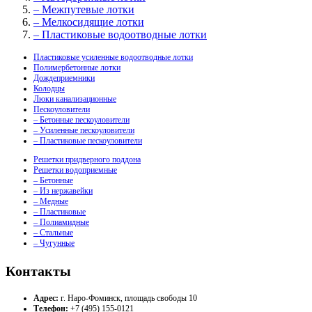
– Межпутевые лотки
– Мелкосидящие лотки
– Пластиковые водоотводные лотки
Пластиковые усиленные водоотводные лотки
Полимербетонные лотки
Дождеприемники
Колодцы
Люки канализационные
Пескоуловители
– Бетонные пескоуловители
– Усиленные пескоуловители
– Пластиковые пескоуловители
Решетки придверного поддона
Решетки водоприемные
– Бетонные
– Из нержавейки
– Медные
– Пластиковые
– Полиамидные
– Стальные
– Чугунные
Контакты
Адрес:
г. Наро-Фоминск, площадь свободы 10
Телефон:
+7 (495) 155-0121