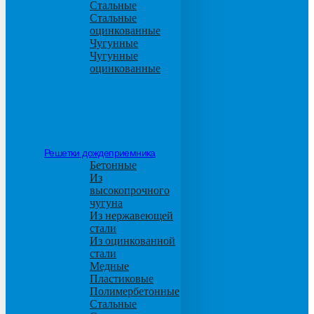
Стальные
Стальные
оцинкованные
Чугунные
Чугунные
оцинкованные
Решетки дождеприемника
Бетонные
Из
высокопрочного
чугуна
Из нержавеющей
стали
Из оцинкованной
стали
Медные
Пластиковые
Полимербетонные
Стальные