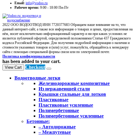
Email:
info@vodoo.ru
Рабочее время:
9:00 - 18:00 Пн-Пт
2022 ООО ВОДООТВОД ИНН 7720377683 Обращаем ваше внимание на то, что
данный интернет-сайт, а также вся информация о товарах и ценах, предоставленная на
нём, носит исключительно информационный характер и ни при каких условиях не
является публичной офертой, определяемой положениями Статьи 437 Гражданского
кодекса Российской Федерации. Для получения подробной информации о наличии и
стоимости указанных товаров и (или) услуг, пожалуйста, обращайтесь к менеджеру
сайта с помощью специальной формы связи или по электронной почте.
Политика конфиденциальности
has been added to your cart.
Checkout
View Cart
Водоотводные лотки
Железнодорожные композитные
Из нержавеющей стали
Крышки стальные для лотков
Пластиковые
Пластиковые усиленные
Полимербетонные
Полимербетонные усиленные
Бетонные:
– Автодорожные
– Межпутевые