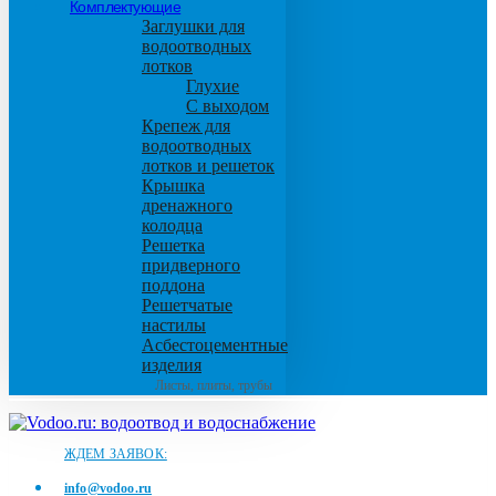
Комплектующие
Заглушки для
водоотводных
лотков
Глухие
С выходом
Крепеж для
водоотводных
лотков и решеток
Крышка
дренажного
колодца
Решетка
придверного
поддона
Решетчатые
настилы
Асбестоцементные
изделия
Листы, плиты, трубы
ЖДЕМ ЗАЯВОК:
info@vodoo.ru