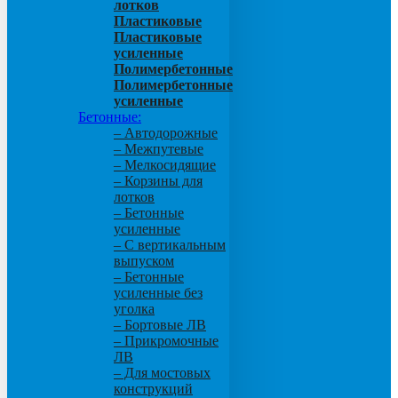
лотков
Пластиковые
Пластиковые
усиленные
Полимербетонные
Полимербетонные
усиленные
Бетонные:
– Автодорожные
– Межпутевые
– Мелкосидящие
– Корзины для
лотков
– Бетонные
усиленные
– С вертикальным
выпуском
– Бетонные
усиленные без
уголка
– Бортовые ЛВ
– Прикромочные
ЛВ
– Для мостовых
конструкций