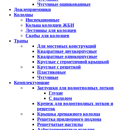
Чугунные оцинкованные
Дождеприемники
Колодцы
Инспекционные
Кольца колодцев ЖБИ
Лестницы для колодцев
Скобы для колодцев
Трапы
Для мостовых конструкций
Квадратные двухкорпусные
Квадратные однокорпусные
Круглые с герметичной крышкой
Круглые с решеткой
Пластиковые
Чугунные
Комплектующие
Заглушки для водоотводных лотков
Глухие
С выходом
Крепеж для водоотводных лотков и
решеток
Крышка дренажного колодца
Решетка придверного поддона
Решетчатые настилы
Асбестоцементные изделия