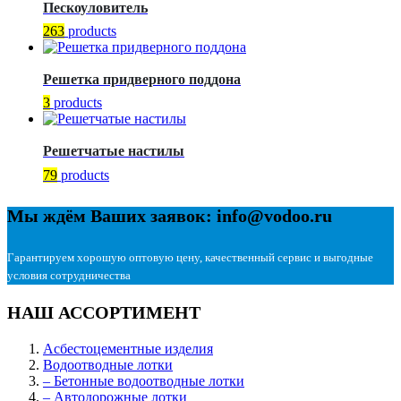
Пескоуловитель
263
products
Решетка придверного поддона
3
products
Решетчатые настилы
79
products
Мы ждём Ваших заявок: info@vodoo.ru
Гарантируем хорошую оптовую цену, качественный сервис и выгодные
условия сотрудничества
НАШ АССОРТИМЕНТ
Асбестоцементные изделия
Водоотводные лотки
– Бетонные водоотводные лотки
– Автодорожные лотки