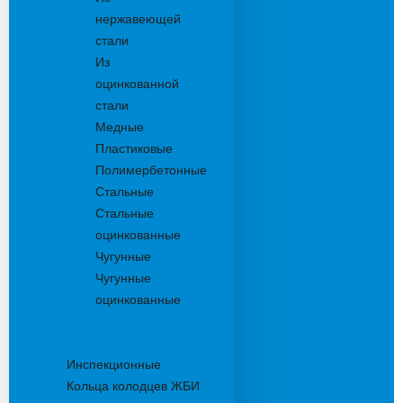
нержавеющей
стали
Из
оцинкованной
стали
Медные
Пластиковые
Полимербетонные
Стальные
Стальные
оцинкованные
Чугунные
Чугунные
оцинкованные
Дождеприемники
Колодцы
Инспекционные
Кольца колодцев ЖБИ