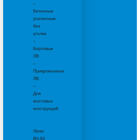
–
Бетонные
усиленные
без
уголка
–
Бортовые
ЛВ
–
Прикромочные
ЛВ
–
Для
мостовых
конструкций
Люки
канализационные
Люки
ВЧ-50