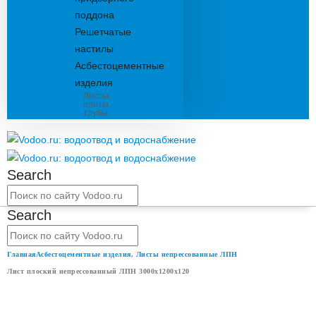
поддона
Решетчатые
настилы
Асбестоцементные
изделия
Листы,
плиты,
трубы
Search
Search
Главная
Асбестоцементные изделия
,
Листы непрессованные ЛПН
Лист плоский непрессованный ЛПН 3000x1200x120
ЛИСТ ПЛОСКИЙ