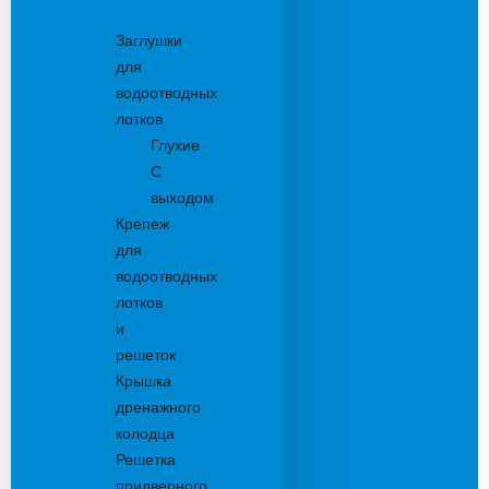
Комплектующие
Заглушки
для
водоотводных
лотков
Глухие
С
выходом
Крепеж
для
водоотводных
лотков
и
решеток
Крышка
дренажного
колодца
Решетка
придверного