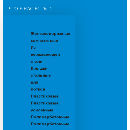
ЧТО У НАС ЕСТЬ:
Водоотводные
лотки
Железнодорожные
композитные
Из
нержавеющей
стали
Крышки
стальные
для
лотков
Пластиковые
Пластиковые
усиленные
Полимербетонные
Полимербетонные