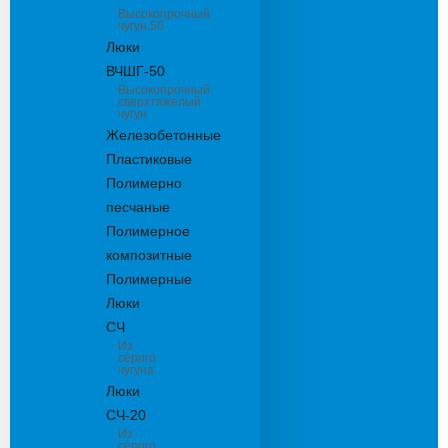
Высокопрочный
чугун 50
Люки
ВЧШГ-50
Высокопрочный
сверхтяжелый
чугун
Железобетонные
Пластиковые
Полимерно
песчаные
Полимерное
композитные
Полимерные
Люки
СЧ
Из
серого
чугуна
Люки
СЧ-20
Из
серого