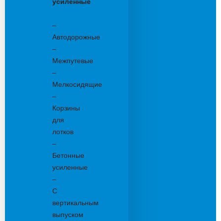
усиленные
Бетонные:
–
Автодорожные
–
Межпутевые
–
Мелкосидящие
–
Корзины
для
лотков
–
Бетонные
усиленные
–
С
вертикальным
выпуском