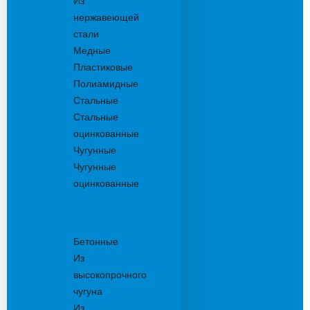
Из
нержавеющей
стали
Медные
Пластиковые
Полиамидные
Стальные
Стальные
оцинкованные
Чугунные
Чугунные
оцинкованные
Решетки
дождеприемника
Бетонные
Из
высокопрочного
чугуна
Из