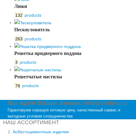
Люки
132
products
Пескоуловитель
263
products
Решетка придверного поддона
3
products
Решетчатые настилы
79
products
Мы ждём Ваших заявок: info@vodoo.ru
Гарантируем хорошую оптовую цену, качественный сервис и
выгодные условия сотрудничества
НАШ АССОРТИМЕНТ
Асбестоцементные изделия