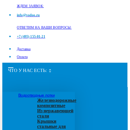
ЖДЕМ ЗАЯВОК:
info@vodoo.ru
ОТВЕТИМ НА ВАШИ ВОПРОСЫ:
+7 (495) 155-01-21
Доставка
Оплата
ЧТО У НАС ЕСТЬ:
Водоотводные лотки
Железнодорожные
композитные
Из нержавеющей
стали
Крышки
стальные для