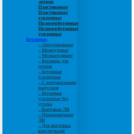
лотков
Пластиковые
Пластиковые
усиленные
Полимербетонные
Полимербетонные
усиленные
Бетонные:
– Автодорожные
– Межпутевые
– Мелкосидящие
– Корзины для
лотков
– Бетонные
усиленные
– С вертикальным
выпуском
– Бетонные
усиленные без
уголка
– Бортовые ЛВ
– Прикромочные
ЛВ
– Для мостовых
конструкций