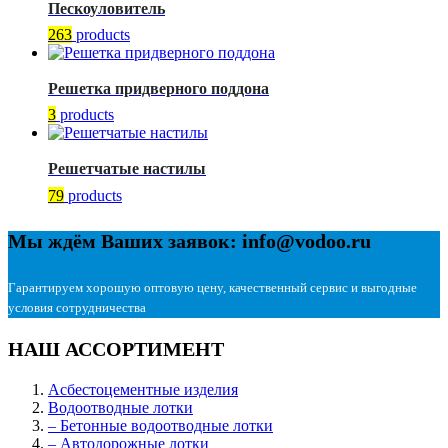
Пескоуловитель
263
products
Решетка придверного поддона
3
products
Решетчатые настилы
79
products
Мы ждём Ваших заявок: info@vodoo.ru
Гарантируем хорошую оптовую цену, качественный сервис и выгодные
условия сотрудничества
НАШ АССОРТИМЕНТ
Асбестоцементные изделия
Водоотводные лотки
– Бетонные водоотводные лотки
– Автодорожные лотки