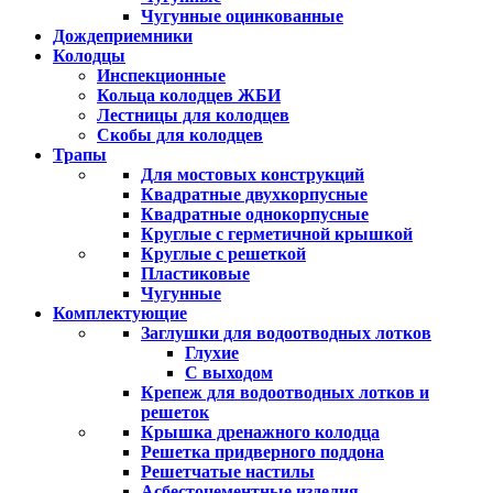
Чугунные оцинкованные
Дождеприемники
Колодцы
Инспекционные
Кольца колодцев ЖБИ
Лестницы для колодцев
Скобы для колодцев
Трапы
Для мостовых конструкций
Квадратные двухкорпусные
Квадратные однокорпусные
Круглые с герметичной крышкой
Круглые с решеткой
Пластиковые
Чугунные
Комплектующие
Заглушки для водоотводных лотков
Глухие
С выходом
Крепеж для водоотводных лотков и
решеток
Крышка дренажного колодца
Решетка придверного поддона
Решетчатые настилы
Асбестоцементные изделия