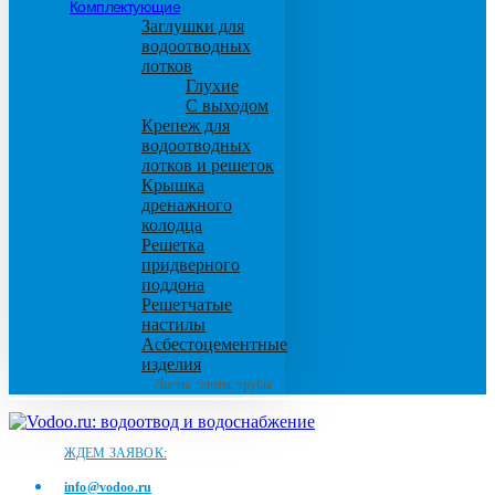
Комплектующие
Заглушки для
водоотводных
лотков
Глухие
С выходом
Крепеж для
водоотводных
лотков и решеток
Крышка
дренажного
колодца
Решетка
придверного
поддона
Решетчатые
настилы
Асбестоцементные
изделия
Листы, плиты, трубы
ЖДЕМ ЗАЯВОК:
info@vodoo.ru