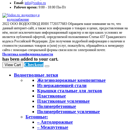
Email:
info@vodoo.ru
Рабочее время:
9:00 - 18:00 Пн-Пт
2022 ООО ВОДООТВОД ИНН 7720377683 Обращаем ваше внимание на то, что
данный интернет-сайт, а также вся информация о товарах и ценах, предоставленная на
нём, носит исключительно информационный характер и ни при каких условиях не
является публичной офертой, определяемой положениями Статьи 437 Гражданского
кодекса Российской Федерации. Для получения подробной информации о наличии и
стоимости указанных товаров и (или) услуг, пожалуйста, обращайтесь к менеджеру
сайта с помощью специальной формы связи или по электронной почте.
Политика конфиденциальности
has been added to your cart.
Checkout
View Cart
Водоотводные лотки
Железнодорожные композитные
Из нержавеющей стали
Крышки стальные для лотков
Пластиковые
Пластиковые усиленные
Полимербетонные
Полимербетонные усиленные
Бетонные:
– Автодорожные
– Межпутевые