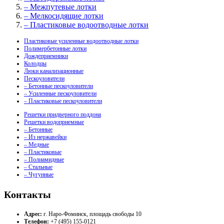
– Межпутевые лотки
– Мелкосидящие лотки
– Пластиковые водоотводные лотки
Пластиковые усиленные водоотводные лотки
Полимербетонные лотки
Дождеприемники
Колодцы
Люки канализационные
Пескоуловители
– Бетонные пескоуловители
– Усиленные пескоуловители
– Пластиковые пескоуловители
Решетки придверного поддона
Решетки водоприемные
– Бетонные
– Из нержавейки
– Медные
– Пластиковые
– Полиамидные
– Стальные
– Чугунные
Контакты
Адрес:
г. Наро-Фоминск, площадь свободы 10
Телефон:
+7 (495) 155-0121