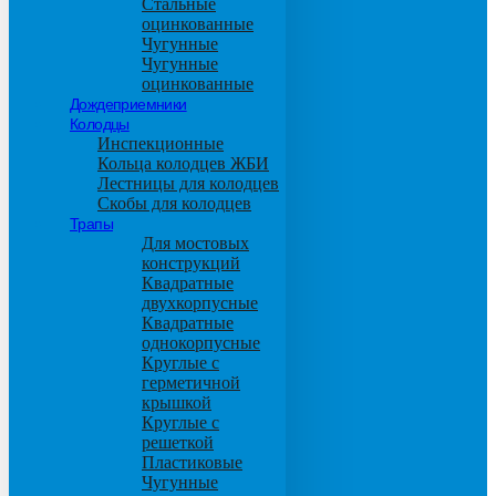
Стальные
оцинкованные
Чугунные
Чугунные
оцинкованные
Дождеприемники
Колодцы
Инспекционные
Кольца колодцев ЖБИ
Лестницы для колодцев
Скобы для колодцев
Трапы
Для мостовых
конструкций
Квадратные
двухкорпусные
Квадратные
однокорпусные
Круглые с
герметичной
крышкой
Круглые с
решеткой
Пластиковые
Чугунные