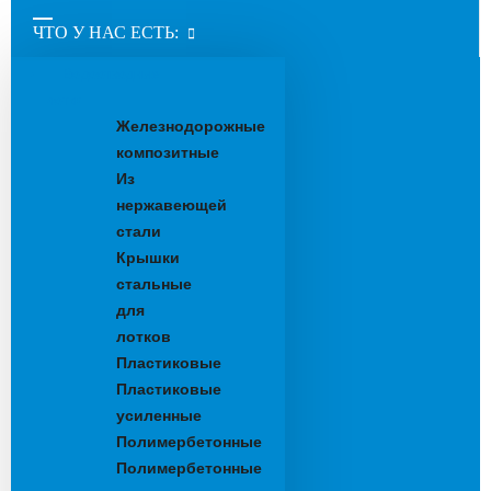
ЧТО У НАС ЕСТЬ:
Водоотводные
лотки
Железнодорожные
композитные
Из
нержавеющей
стали
Крышки
стальные
для
лотков
Пластиковые
Пластиковые
усиленные
Полимербетонные
Полимербетонные