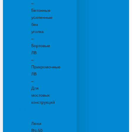
–
Бетонные
усиленные
без
уголка
–
Бортовые
ЛВ
–
Прикромочные
ЛВ
–
Для
мостовых
конструкций
Люки
канализационные
Люки
ВЧ-50