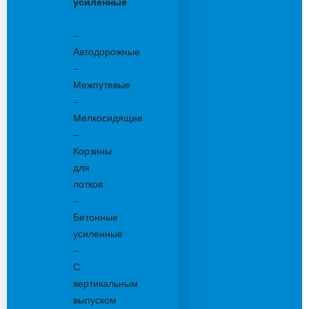
усиленные
Бетонные:
–
Автодорожные
–
Межпутевые
–
Мелкосидящие
–
Корзины
для
лотков
–
Бетонные
усиленные
–
С
вертикальным
выпуском