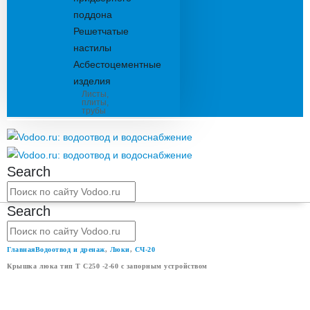
поддона
Решетчатые
настилы
Асбестоцементные
изделия
Листы,
плиты,
трубы
Search
Search
Главная
Водоотвод и дренаж
,
Люки
,
СЧ-20
Крышка люка тип Т С250 -2-60 с запорным устройством
КРЫШКА ЛЮКА ТИП Т С250