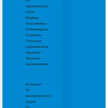
Из
нержавеющей
стали
Медные
Пластиковые
Полиамидные
Стальные
Стальные
оцинкованные
Чугунные
Чугунные
оцинкованные
Решетки
дождеприемника
Бетонные
Из
высокопрочного
чугуна
Из