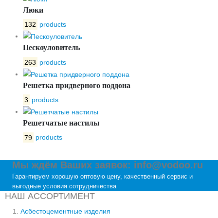
Люки
132
products
Пескоуловитель
263
products
Решетка придверного поддона
3
products
Решетчатые настилы
79
products
Мы ждём Ваших заявок: info@vodoo.ru
Гарантируем хорошую оптовую цену, качественный сервис и
выгодные условия сотрудничества
НАШ АССОРТИМЕНТ
Асбестоцементные изделия