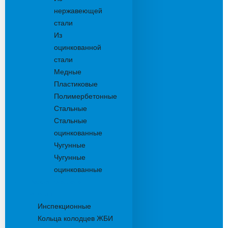
нержавеющей
стали
Из
оцинкованной
стали
Медные
Пластиковые
Полимербетонные
Стальные
Стальные
оцинкованные
Чугунные
Чугунные
оцинкованные
Дождеприемники
Колодцы
Инспекционные
Кольца колодцев ЖБИ