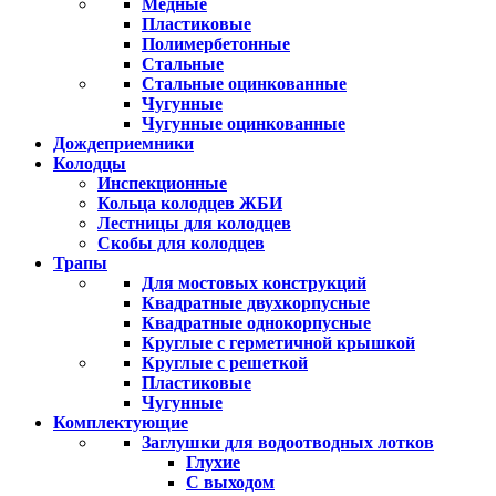
Медные
Пластиковые
Полимербетонные
Стальные
Стальные оцинкованные
Чугунные
Чугунные оцинкованные
Дождеприемники
Колодцы
Инспекционные
Кольца колодцев ЖБИ
Лестницы для колодцев
Скобы для колодцев
Трапы
Для мостовых конструкций
Квадратные двухкорпусные
Квадратные однокорпусные
Круглые с герметичной крышкой
Круглые с решеткой
Пластиковые
Чугунные
Комплектующие
Заглушки для водоотводных лотков
Глухие
С выходом