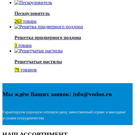
Пескоуловитель
263
товара
Решетка придверного поддона
3
товара
Решетчатые настилы
79
товаров
Мы ждём Ваших заявок: info@vodoo.ru
Гарантируем хорошую оптовую цену, качественный сервис и выгодные
условия сотрудничества
НАШ АССОРТИМЕНТ