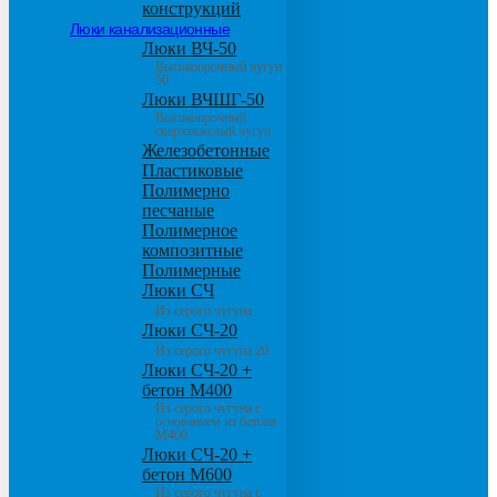
конструкций
Люки канализационные
Люки ВЧ-50
Высокопрочный чугун
50
Люки ВЧШГ-50
Высокопрочный
сверхтяжелый чугун
Железобетонные
Пластиковые
Полимерно
песчаные
Полимерное
композитные
Полимерные
Люки СЧ
Из серого чугуна
Люки СЧ-20
Из серого чугуна 20
Люки СЧ-20 +
бетон М400
Из серого чугуна с
основанием из бетона
М400
Люки СЧ-20 +
бетон М600
Из серого чугуна с