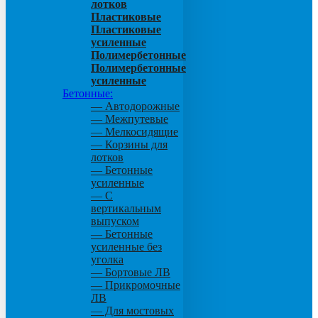
лотков
Пластиковые
Пластиковые
усиленные
Полимербетонные
Полимербетонные
усиленные
Бетонные:
— Автодорожные
— Межпутевые
— Мелкосидящие
— Корзины для
лотков
— Бетонные
усиленные
— С
вертикальным
выпуском
— Бетонные
усиленные без
уголка
— Бортовые ЛВ
— Прикромочные
ЛВ
— Для мостовых