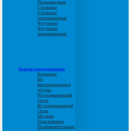
Полиамидные
Стальные
Стальные
оцинкованные
Чугунные
Чугунные
оцинкованные
Решетки дождеприемника
Бетонные
Из
высокопрочного
чугуна
Из нержавеющей
стали
Из оцинкованной
стали
Медные
Пластиковые
Полимербетонные