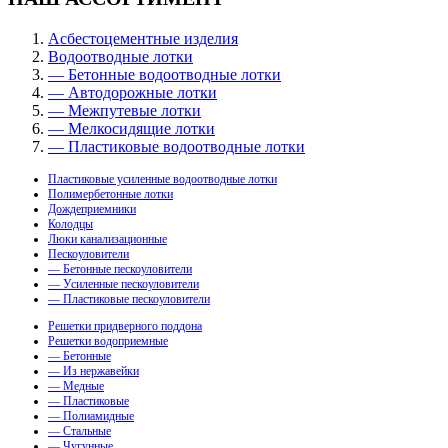
Асбестоцементные изделия
Водоотводные лотки
— Бетонные водоотводные лотки
— Автодорожные лотки
— Межпутевые лотки
— Мелкосидящие лотки
— Пластиковые водоотводные лотки
Пластиковые усиленные водоотводные лотки
Полимербетонные лотки
Дождеприемники
Колодцы
Люки канализационные
Пескоуловители
— Бетонные пескоуловители
— Усиленные пескоуловители
— Пластиковые пескоуловители
Решетки придверного поддона
Решетки водоприемные
— Бетонные
— Из нержавейки
— Медные
— Пластиковые
— Полиамидные
— Стальные
— Чугунные