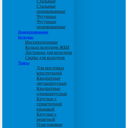
Стальные
Стальные
оцинкованные
Чугунные
Чугунные
оцинкованные
Дождеприемники
Колодцы
Инспекционные
Кольца колодцев ЖБИ
Лестницы для колодцев
Скобы для колодцев
Трапы
Для мостовых
конструкций
Квадратные
двухкорпусные
Квадратные
однокорпусные
Круглые с
герметичной
крышкой
Круглые с
решеткой
Пластиковые