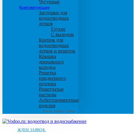
Чугунные
Комплектующие
Заглушки для
водоотводных
лотков
Глухие
С выходом
Крепеж для
водоотводных
лотков и решеток
Крышка
дренажного
колодца
Решетка
придверного
поддона
Решетчатые
настилы
Асбестоцементные
изделия
Листы, плиты, трубы
ЖДЕМ ЗАЯВОК: