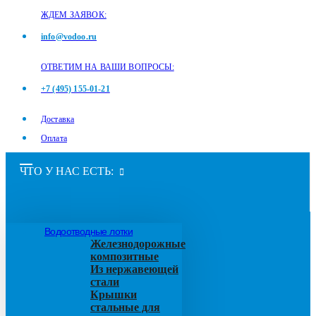
ЖДЕМ ЗАЯВОК:
info@vodoo.ru
ОТВЕТИМ НА ВАШИ ВОПРОСЫ:
+7 (495) 155-01-21
Доставка
Оплата
ЧТО У НАС ЕСТЬ:
Водоотводные лотки
Железнодорожные
композитные
Из нержавеющей
стали
Крышки
стальные для