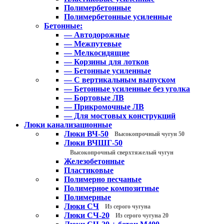
Полимербетонные
Полимербетонные усиленные
Бетонные:
— Автодорожные
— Межпутевые
— Мелкосидящие
— Корзины для лотков
— Бетонные усиленные
— С вертикальным выпуском
— Бетонные усиленные без уголка
— Бортовые ЛВ
— Прикромочные ЛВ
— Для мостовых конструкций
Люки канализационные
Люки ВЧ-50
Высокопрочный чугун 50
Люки ВЧШГ-50
Высокопрочный сверхтяжелый чугун
Железобетонные
Пластиковые
Полимерно песчаные
Полимерное композитные
Полимерные
Люки СЧ
Из серого чугуна
Люки СЧ-20
Из серого чугуна 20