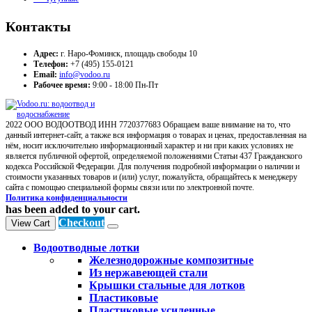
Контакты
Адрес:
г. Наро-Фоминск, площадь свободы 10
Телефон:
+7 (495) 155-0121
Email:
info@vodoo.ru
Рабочее время:
9:00 - 18:00 Пн-Пт
2022 ООО ВОДООТВОД ИНН 7720377683 Обращаем ваше внимание на то, что
данный интернет-сайт, а также вся информация о товарах и ценах, предоставленная на
нём, носит исключительно информационный характер и ни при каких условиях не
является публичной офертой, определяемой положениями Статьи 437 Гражданского
кодекса Российской Федерации. Для получения подробной информации о наличии и
стоимости указанных товаров и (или) услуг, пожалуйста, обращайтесь к менеджеру
сайта с помощью специальной формы связи или по электронной почте.
Политика конфиденциальности
has been added to your cart.
Checkout
View Cart
Водоотводные лотки
Железнодорожные композитные
Из нержавеющей стали
Крышки стальные для лотков
Пластиковые
Пластиковые усиленные