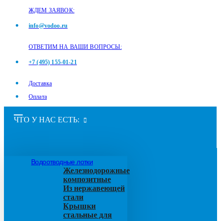
ЖДЕМ ЗАЯВОК:
info@vodoo.ru
ОТВЕТИМ НА ВАШИ ВОПРОСЫ:
+7 (495) 155-01-21
Доставка
Оплата
ЧТО У НАС ЕСТЬ:
Водоотводные лотки
Железнодорожные
композитные
Из нержавеющей
стали
Крышки
стальные для