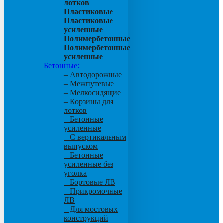
лотков
Пластиковые
Пластиковые
усиленные
Полимербетонные
Полимербетонные
усиленные
Бетонные:
– Автодорожные
– Межпутевые
– Мелкосидящие
– Корзины для
лотков
– Бетонные
усиленные
– С вертикальным
выпуском
– Бетонные
усиленные без
уголка
– Бортовые ЛВ
– Прикромочные
ЛВ
– Для мостовых
конструкций