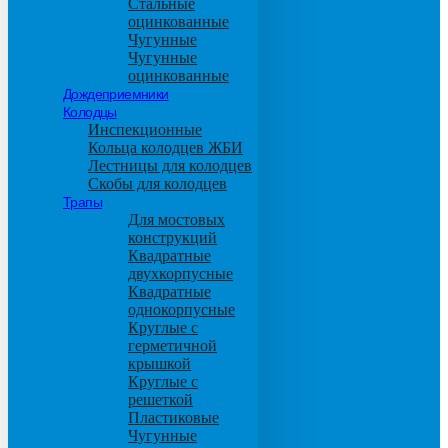
Стальные
оцинкованные
Чугунные
Чугунные
оцинкованные
Дождеприемники
Колодцы
Инспекционные
Кольца колодцев ЖБИ
Лестницы для колодцев
Скобы для колодцев
Трапы
Для мостовых
конструкций
Квадратные
двухкорпусные
Квадратные
однокорпусные
Круглые с
герметичной
крышкой
Круглые с
решеткой
Пластиковые
Чугунные