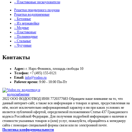
– Пластиковые пескоуловители
Решетки придверного поддона
Решетки водоприемные
– Бетонные
– Из нержавейки
– Медные
– Пластиковые
– Полиамидные
– Стальные
– Чугунные
Контакты
Адрес:
г. Наро-Фоминск, площадь свободы 10
Телефон:
+7 (495) 155-0121
Email:
info@vodoo.ru
Рабочее время:
9:00 - 18:00 Пн-Пт
2022 ООО ВОДООТВОД ИНН 7720377683 Обращаем ваше внимание на то, что
данный интернет-сайт, а также вся информация о товарах и ценах, предоставленная на
нём, носит исключительно информационный характер и ни при каких условиях не
является публичной офертой, определяемой положениями Статьи 437 Гражданского
кодекса Российской Федерации. Для получения подробной информации о наличии и
стоимости указанных товаров и (или) услуг, пожалуйста, обращайтесь к менеджеру
сайта с помощью специальной формы связи или по электронной почте.
Политика конфиденциальности