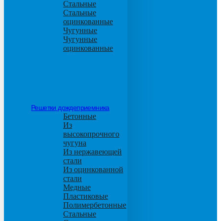
Стальные
Стальные
оцинкованные
Чугунные
Чугунные
оцинкованные
Решетки дождеприемника
Бетонные
Из
высокопрочного
чугуна
Из нержавеющей
стали
Из оцинкованной
стали
Медные
Пластиковые
Полимербетонные
Стальные