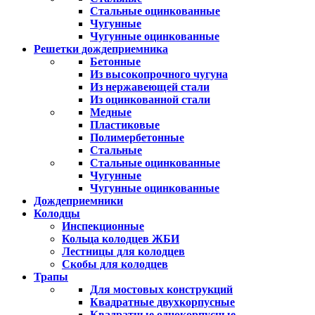
Стальные оцинкованные
Чугунные
Чугунные оцинкованные
Решетки дождеприемника
Бетонные
Из высокопрочного чугуна
Из нержавеющей стали
Из оцинкованной стали
Медные
Пластиковые
Полимербетонные
Стальные
Стальные оцинкованные
Чугунные
Чугунные оцинкованные
Дождеприемники
Колодцы
Инспекционные
Кольца колодцев ЖБИ
Лестницы для колодцев
Скобы для колодцев
Трапы
Для мостовых конструкций
Квадратные двухкорпусные
Квадратные однокорпусные