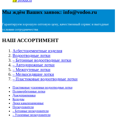
79
products
Мы ждём Ваших заявок: info@vodoo.ru
Гарантируем хорошую оптовую цену, качественный сервис и выгодные
условия сотрудничества
НАШ АССОРТИМЕНТ
Асбестоцементные изделия
Водоотводные лотки
– Бетонные водоотводные лотки
– Автодорожные лотки
– Межпутевые лотки
– Мелкосидящие лотки
– Пластиковые водоотводные лотки
Пластиковые усиленные водоотводные лотки
Полимербетонные лотки
Дождеприемники
Колодцы
Люки канализационные
Пескоуловители
– Бетонные пескоуловители
– Усиленные пескоуловители