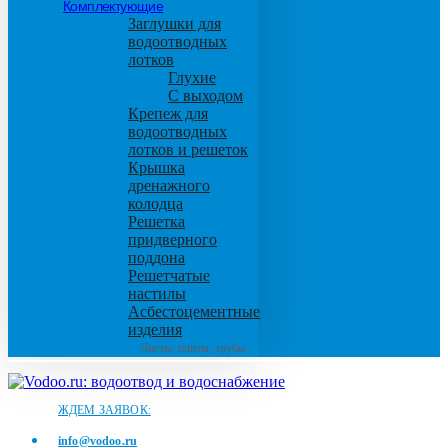
Комплектующие
Заглушки для
водоотводных
лотков
Глухие
С выходом
Крепеж для
водоотводных
лотков и решеток
Крышка
дренажного
колодца
Решетка
придверного
поддона
Решетчатые
настилы
Асбестоцементные
изделия
Листы, плиты, трубы
ЖДЕМ ЗАЯВОК:
info@vodoo.ru