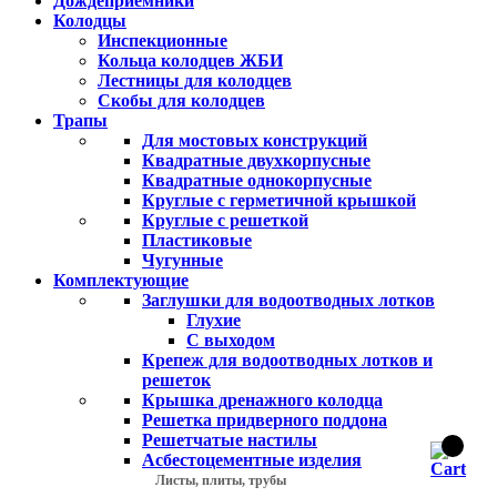
Дождеприемники
Колодцы
Инспекционные
Кольца колодцев ЖБИ
Лестницы для колодцев
Скобы для колодцев
Трапы
Для мостовых конструкций
Квадратные двухкорпусные
Квадратные однокорпусные
Круглые с герметичной крышкой
Круглые с решеткой
Пластиковые
Чугунные
Комплектующие
Заглушки для водоотводных лотков
Глухие
С выходом
Крепеж для водоотводных лотков и
решеток
Крышка дренажного колодца
Решетка придверного поддона
Решетчатые настилы
Асбестоцементные изделия
Листы, плиты, трубы