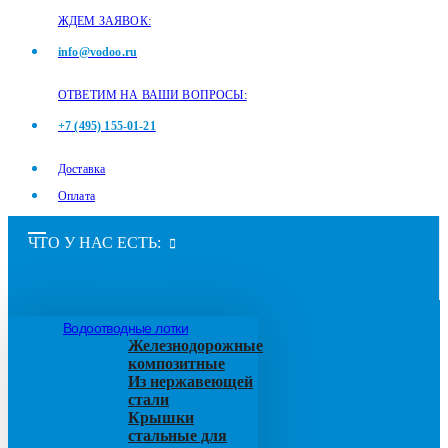
ЖДЕМ ЗАЯВОК:
info@vodoo.ru
ОТВЕТИМ НА ВАШИ ВОПРОСЫ:
+7 (495) 155-01-21
Доставка
Оплата
ЧТО У НАС ЕСТЬ:
Водоотводные лотки
Железнодорожные
композитные
Из нержавеющей
стали
Крышки
стальные для