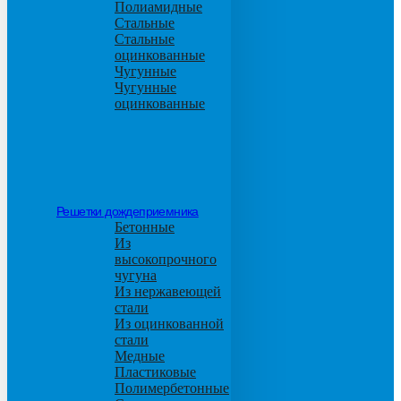
Полиамидные
Стальные
Стальные
оцинкованные
Чугунные
Чугунные
оцинкованные
Решетки дождеприемника
Бетонные
Из
высокопрочного
чугуна
Из нержавеющей
стали
Из оцинкованной
стали
Медные
Пластиковые
Полимербетонные