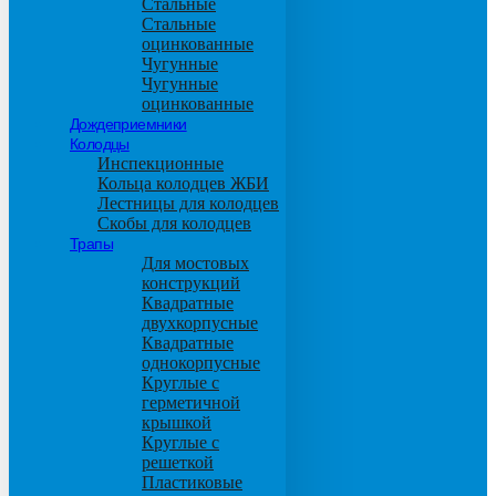
Стальные
Стальные
оцинкованные
Чугунные
Чугунные
оцинкованные
Дождеприемники
Колодцы
Инспекционные
Кольца колодцев ЖБИ
Лестницы для колодцев
Скобы для колодцев
Трапы
Для мостовых
конструкций
Квадратные
двухкорпусные
Квадратные
однокорпусные
Круглые с
герметичной
крышкой
Круглые с
решеткой
Пластиковые