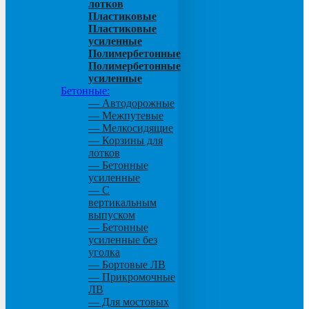
лотков
Пластиковые
Пластиковые
усиленные
Полимербетонные
Полимербетонные
усиленные
Бетонные:
— Автодорожные
— Межпутевые
— Мелкосидящие
— Корзины для
лотков
— Бетонные
усиленные
— С
вертикальным
выпуском
— Бетонные
усиленные без
уголка
— Бортовые ЛВ
— Прикромочные
ЛВ
— Для мостовых