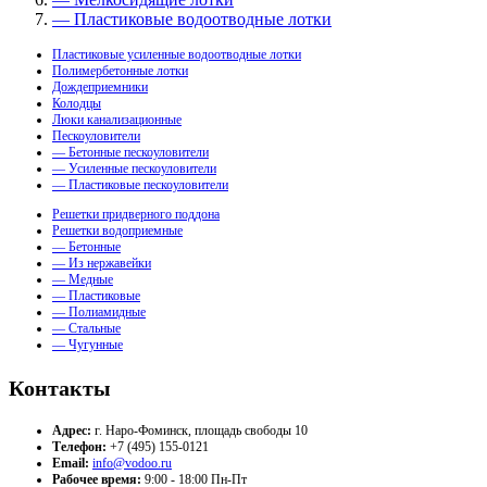
— Пластиковые водоотводные лотки
Пластиковые усиленные водоотводные лотки
Полимербетонные лотки
Дождеприемники
Колодцы
Люки канализационные
Пескоуловители
— Бетонные пескоуловители
— Усиленные пескоуловители
— Пластиковые пескоуловители
Решетки придверного поддона
Решетки водоприемные
— Бетонные
— Из нержавейки
— Медные
— Пластиковые
— Полиамидные
— Стальные
— Чугунные
Контакты
Адрес:
г. Наро-Фоминск, площадь свободы 10
Телефон:
+7 (495) 155-0121
Email:
info@vodoo.ru
Рабочее время:
9:00 - 18:00 Пн-Пт