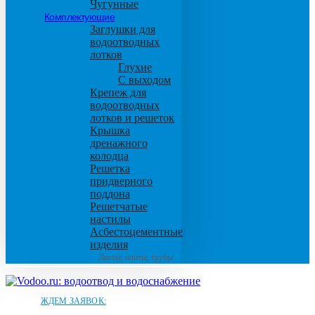
Чугунные
Комплектующие
Заглушки для
водоотводных
лотков
Глухие
С выходом
Крепеж для
водоотводных
лотков и решеток
Крышка
дренажного
колодца
Решетка
придверного
поддона
Решетчатые
настилы
Асбестоцементные
изделия
Листы, плиты, трубы
ЖДЕМ ЗАЯВОК: