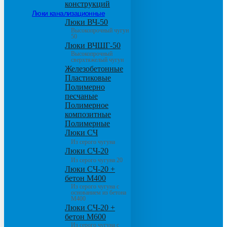
конструкций
Люки канализационные
Люки ВЧ-50
Высокопрочный чугун
50
Люки ВЧШГ-50
Высокопрочный
сверхтяжелый чугун
Железобетонные
Пластиковые
Полимерно
песчаные
Полимерное
композитные
Полимерные
Люки СЧ
Из серого чугуна
Люки СЧ-20
Из серого чугуна 20
Люки СЧ-20 +
бетон М400
Из серого чугуна с
основанием из бетона
М400
Люки СЧ-20 +
бетон М600
Из серого чугуна с