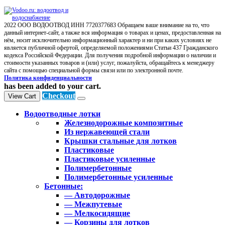
2022 ООО ВОДООТВОД ИНН 7720377683 Обращаем ваше внимание на то, что
данный интернет-сайт, а также вся информация о товарах и ценах, предоставленная на
нём, носит исключительно информационный характер и ни при каких условиях не
является публичной офертой, определяемой положениями Статьи 437 Гражданского
кодекса Российской Федерации. Для получения подробной информации о наличии и
стоимости указанных товаров и (или) услуг, пожалуйста, обращайтесь к менеджеру
сайта с помощью специальной формы связи или по электронной почте.
Политика конфиденциальности
has been added to your cart.
Checkout
View Cart
Водоотводные лотки
Железнодорожные композитные
Из нержавеющей стали
Крышки стальные для лотков
Пластиковые
Пластиковые усиленные
Полимербетонные
Полимербетонные усиленные
Бетонные:
— Автодорожные
— Межпутевые
— Мелкосидящие
— Корзины для лотков