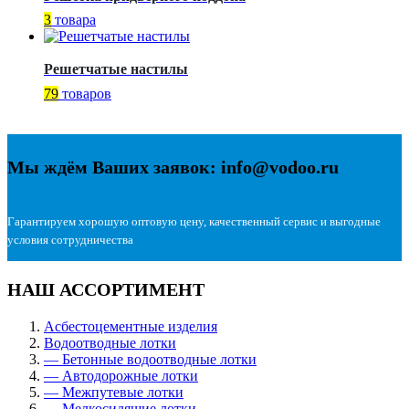
3
товара
Решетчатые настилы
79
товаров
Мы ждём Ваших заявок: info@vodoo.ru
Гарантируем хорошую оптовую цену, качественный сервис и выгодные
условия сотрудничества
НАШ АССОРТИМЕНТ
Асбестоцементные изделия
Водоотводные лотки
— Бетонные водоотводные лотки
— Автодорожные лотки
— Межпутевые лотки
— Мелкосидящие лотки