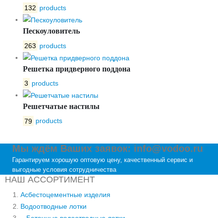
132
products
Пескоуловитель
263
products
Решетка придверного поддона
3
products
Решетчатые настилы
79
products
Мы ждём Ваших заявок: info@vodoo.ru
Гарантируем хорошую оптовую цену, качественный сервис и
выгодные условия сотрудничества
НАШ АССОРТИМЕНТ
Асбестоцементные изделия
Водоотводные лотки