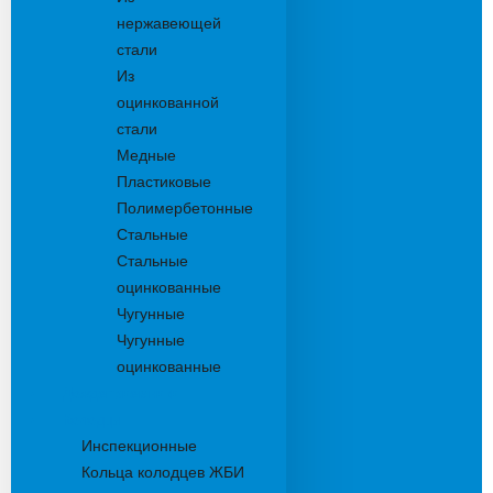
нержавеющей
стали
Из
оцинкованной
стали
Медные
Пластиковые
Полимербетонные
Стальные
Стальные
оцинкованные
Чугунные
Чугунные
оцинкованные
Дождеприемники
Колодцы
Инспекционные
Кольца колодцев ЖБИ