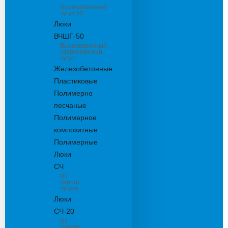
Высокопрочный
чугун 50
Люки
ВЧШГ-50
Высокопрочный
сверхтяжелый
чугун
Железобетонные
Пластиковые
Полимерно
песчаные
Полимерное
композитные
Полимерные
Люки
СЧ
Из
серого
чугуна
Люки
СЧ-20
Из
серого