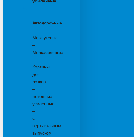
усиленные
Бетонные:
–
Автодорожные
–
Межпутевые
–
Мелкосидящие
–
Корзины
для
лотков
–
Бетонные
усиленные
–
С
вертикальным
выпуском