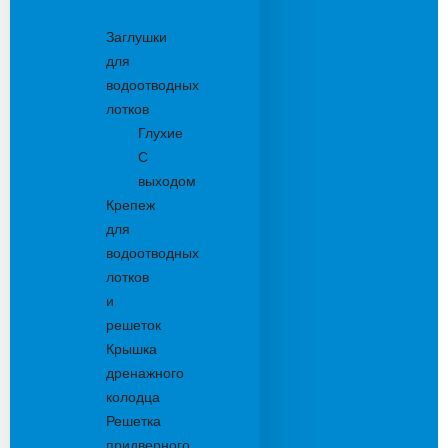
Комплектующие
Заглушки
для
водоотводных
лотков
Глухие
С
выходом
Крепеж
для
водоотводных
лотков
и
решеток
Крышка
дренажного
колодца
Решетка
придверного