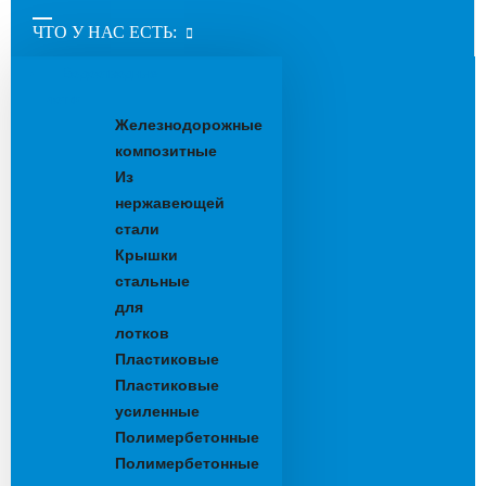
ЧТО У НАС ЕСТЬ:
Водоотводные
лотки
Железнодорожные
композитные
Из
нержавеющей
стали
Крышки
стальные
для
лотков
Пластиковые
Пластиковые
усиленные
Полимербетонные
Полимербетонные