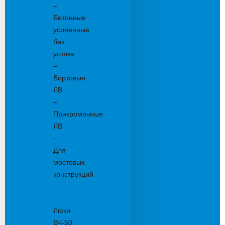
–
Бетонные
усиленные
без
уголка
–
Бортовые
ЛВ
–
Прикромочные
ЛВ
–
Для
мостовых
конструкций
Люки
канализационные
Люки
ВЧ-50