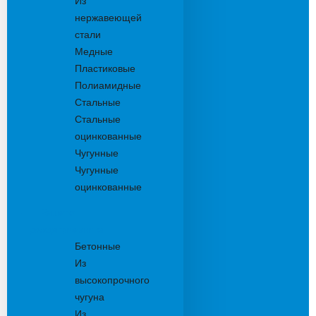
Из
нержавеющей
стали
Медные
Пластиковые
Полиамидные
Стальные
Стальные
оцинкованные
Чугунные
Чугунные
оцинкованные
Решетки
дождеприемника
Бетонные
Из
высокопрочного
чугуна
Из