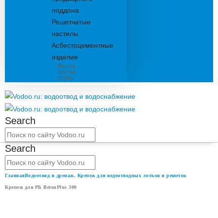
поддона
Решетчатые
настилы
Асбестоцементные
изделия
Листы,
плиты,
трубы
Search
Search
Главная
Водоотвод и дренаж
,
Крепеж для водоотводных лотков и решеток
Крепеж для РБ BetonPlus 300
КРЕПЕЖ ДЛЯ РБ BETONPLUS