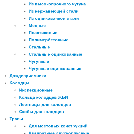
Из высокопрочного чугуна
Из нержавеющей стали
Из оцинкованной стали
Медные
Пластиковые
Полимербетонные
Стальные
Стальные оцинкованные
Чугунные
Чугунные оцинкованные
Дождеприемники
Колодцы
Инспекционные
Кольца колодцев ЖБИ
Лестницы для колодцев
Скобы для колодцев
Трапы
Для мостовых конструкций
Квадратные двухкорпусные