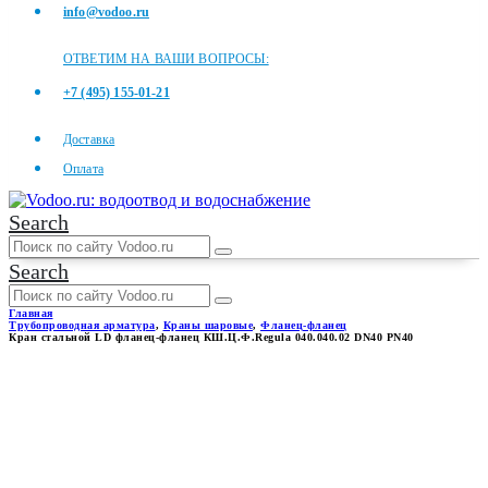
info@vodoo.ru
ОТВЕТИМ НА ВАШИ ВОПРОСЫ:
+7 (495) 155-01-21
Доставка
Оплата
Search
Search
Главная
Трубопроводная арматура
,
Краны шаровые
,
Фланец-фланец
Кран стальной LD фланец-фланец КШ.Ц.Ф.Regula 040.040.02 DN40 PN40
КРАН СТАЛЬНОЙ LD
ФЛАНЕЦ-ФЛАНЕЦ
КШ.Ц.Ф.REGULA 040.040.02
DN40 PN40