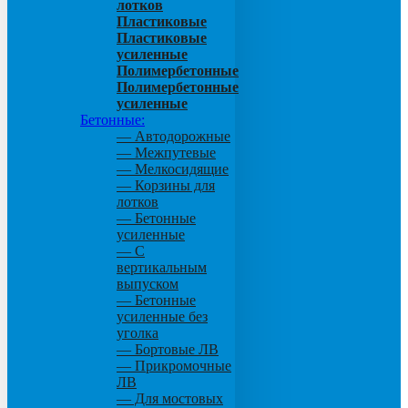
лотков
Пластиковые
Пластиковые
усиленные
Полимербетонные
Полимербетонные
усиленные
Бетонные:
— Автодорожные
— Межпутевые
— Мелкосидящие
— Корзины для
лотков
— Бетонные
усиленные
— С
вертикальным
выпуском
— Бетонные
усиленные без
уголка
— Бортовые ЛВ
— Прикромочные
ЛВ
— Для мостовых