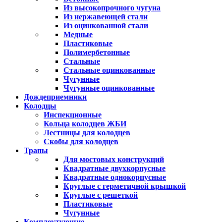
Из высокопрочного чугуна
Из нержавеющей стали
Из оцинкованной стали
Медные
Пластиковые
Полимербетонные
Стальные
Стальные оцинкованные
Чугунные
Чугунные оцинкованные
Дождеприемники
Колодцы
Инспекционные
Кольца колодцев ЖБИ
Лестницы для колодцев
Скобы для колодцев
Трапы
Для мостовых конструкций
Квадратные двухкорпусные
Квадратные однокорпусные
Круглые с герметичной крышкой
Круглые с решеткой
Пластиковые
Чугунные
Комплектующие