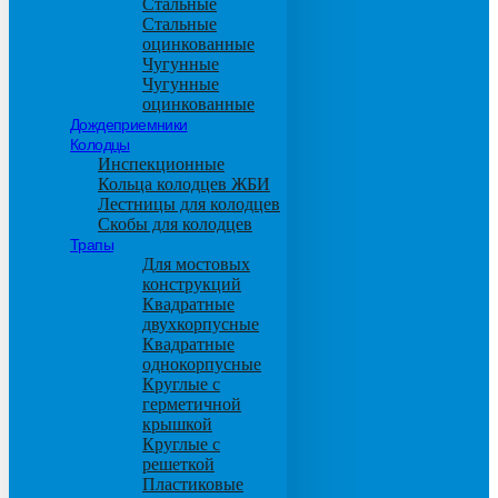
Стальные
Стальные
оцинкованные
Чугунные
Чугунные
оцинкованные
Дождеприемники
Колодцы
Инспекционные
Кольца колодцев ЖБИ
Лестницы для колодцев
Скобы для колодцев
Трапы
Для мостовых
конструкций
Квадратные
двухкорпусные
Квадратные
однокорпусные
Круглые с
герметичной
крышкой
Круглые с
решеткой
Пластиковые