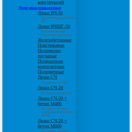
конструкций
Люки канализационные
Люки ВЧ-50
Высокопрочный чугун
50
Люки ВЧШГ-50
Высокопрочный
сверхтяжелый чугун
Железобетонные
Пластиковые
Полимерно
песчаные
Полимерное
композитные
Полимерные
Люки СЧ
Из серого чугуна
Люки СЧ-20
Из серого чугуна 20
Люки СЧ-20 +
бетон М400
Из серого чугуна с
основанием из бетона
М400
Люки СЧ-20 +
бетон М600
Из серого чугуна с