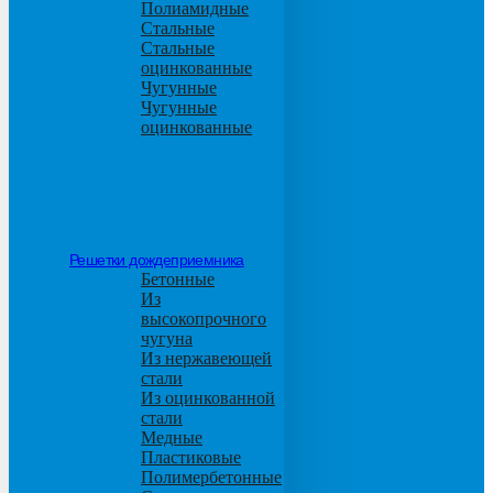
Полиамидные
Стальные
Стальные
оцинкованные
Чугунные
Чугунные
оцинкованные
Решетки дождеприемника
Бетонные
Из
высокопрочного
чугуна
Из нержавеющей
стали
Из оцинкованной
стали
Медные
Пластиковые
Полимербетонные