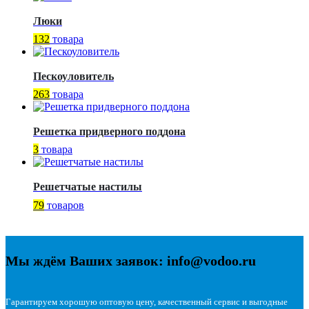
Люки
132
товара
Пескоуловитель
263
товара
Решетка придверного поддона
3
товара
Решетчатые настилы
79
товаров
Мы ждём Ваших заявок: info@vodoo.ru
Гарантируем хорошую оптовую цену, качественный сервис и выгодные