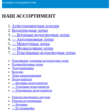
условия сотрудничества
НАШ АССОРТИМЕНТ
Асбестоцементные изделия
Водоотводные лотки
— Бетонные водоотводные лотки
— Автодорожные лотки
— Межпутевые лотки
— Мелкосидящие лотки
— Пластиковые водоотводные лотки
Пластиковые усиленные водоотводные лотки
Полимербетонные лотки
Дождеприемники
Колодцы
Люки канализационные
Пескоуловители
— Бетонные пескоуловители
— Усиленные пескоуловители
— Пластиковые пескоуловители
Решетки придверного поддона
Решетки водоприемные
— Бетонные
— Из нержавейки