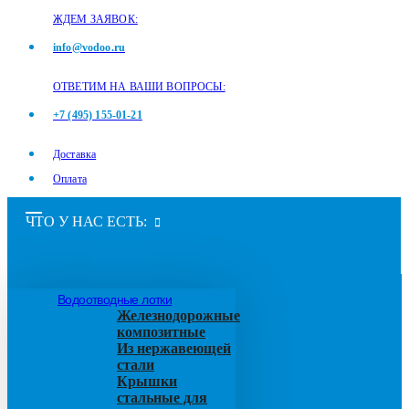
ЖДЕМ ЗАЯВОК:
info@vodoo.ru
ОТВЕТИМ НА ВАШИ ВОПРОСЫ:
+7 (495) 155-01-21
Доставка
Оплата
ЧТО У НАС ЕСТЬ:
Водоотводные лотки
Железнодорожные
композитные
Из нержавеющей
стали
Крышки
стальные для