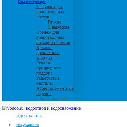
Комплектующие
Заглушки для
водоотводных
лотков
Глухие
С выходом
Крепеж для
водоотводных
лотков и решеток
Крышка
дренажного
колодца
Решетка
придверного
поддона
Решетчатые
настилы
Асбестоцементные
изделия
Листы, плиты, трубы
ЖДЕМ ЗАЯВОК:
info@vodoo.ru