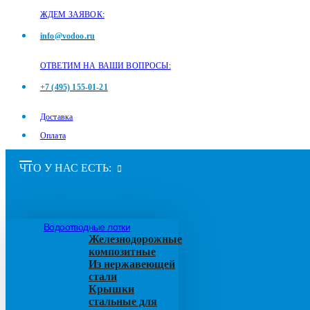
ЖДЕМ ЗАЯВОК:
info@vodoo.ru
ОТВЕТИМ НА ВАШИ ВОПРОСЫ:
+7 (495) 155-01-21
Доставка
Оплата
ЧТО У НАС ЕСТЬ:
Водоотводные лотки
Железнодорожные
композитные
Из нержавеющей
стали
Крышки
стальные для