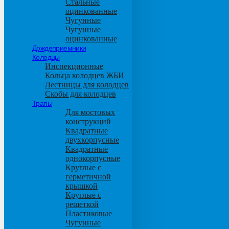
Стальные
оцинкованные
Чугунные
Чугунные
оцинкованные
Дождеприемники
Колодцы
Инспекционные
Кольца колодцев ЖБИ
Лестницы для колодцев
Скобы для колодцев
Трапы
Для мостовых
конструкций
Квадратные
двухкорпусные
Квадратные
однокорпусные
Круглые с
герметичной
крышкой
Круглые с
решеткой
Пластиковые
Чугунные