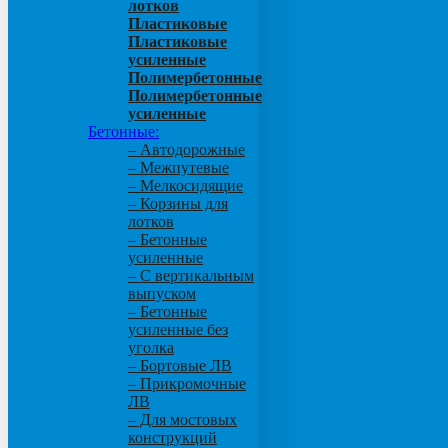
лотков
Пластиковые
Пластиковые
усиленные
Полимербетонные
Полимербетонные
усиленные
Бетонные:
– Автодорожные
– Межпутевые
– Мелкосидящие
– Корзины для
лотков
– Бетонные
усиленные
– С вертикальным
выпуском
– Бетонные
усиленные без
уголка
– Бортовые ЛВ
– Прикромочные
ЛВ
– Для мостовых
конструкций