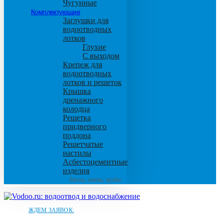
Чугунные
Комплектующие
Заглушки для
водоотводных
лотков
Глухие
С выходом
Крепеж для
водоотводных
лотков и решеток
Крышка
дренажного
колодца
Решетка
придверного
поддона
Решетчатые
настилы
Асбестоцементные
изделия
Листы, плиты, трубы
ЖДЕМ ЗАЯВОК: