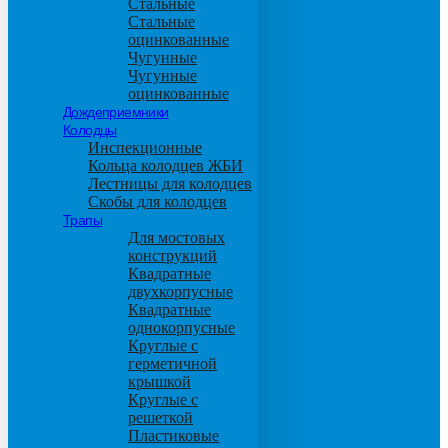
Стальные
Стальные
оцинкованные
Чугунные
Чугунные
оцинкованные
Дождеприемники
Колодцы
Инспекционные
Кольца колодцев ЖБИ
Лестницы для колодцев
Скобы для колодцев
Трапы
Для мостовых
конструкций
Квадратные
двухкорпусные
Квадратные
однокорпусные
Круглые с
герметичной
крышкой
Круглые с
решеткой
Пластиковые