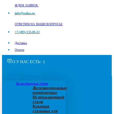
ЖДЕМ ЗАЯВОК:
info@vodoo.ru
ОТВЕТИМ НА ВАШИ ВОПРОСЫ:
+7 (495) 155-01-21
Доставка
Оплата
ЧТО У НАС ЕСТЬ:
Водоотводные лотки
Железнодорожные
композитные
Из нержавеющей
стали
Крышки
стальные для