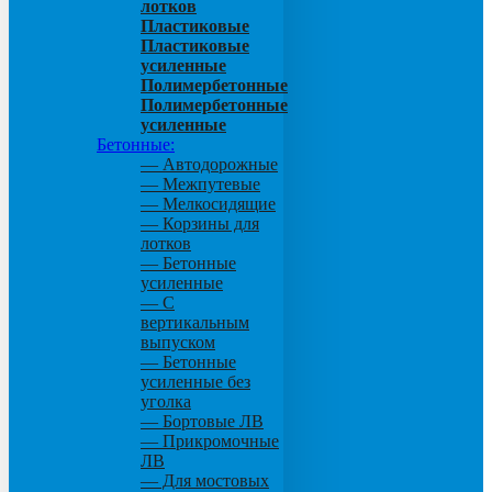
лотков
Пластиковые
Пластиковые
усиленные
Полимербетонные
Полимербетонные
усиленные
Бетонные:
— Автодорожные
— Межпутевые
— Мелкосидящие
— Корзины для
лотков
— Бетонные
усиленные
— С
вертикальным
выпуском
— Бетонные
усиленные без
уголка
— Бортовые ЛВ
— Прикромочные
ЛВ
— Для мостовых