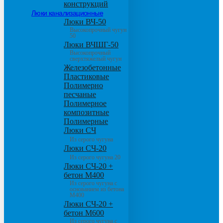
конструкций
Люки канализационные
Люки ВЧ-50
Высокопрочный чугун
50
Люки ВЧШГ-50
Высокопрочный
сверхтяжелый чугун
Железобетонные
Пластиковые
Полимерно
песчаные
Полимерное
композитные
Полимерные
Люки СЧ
Из серого чугуна
Люки СЧ-20
Из серого чугуна 20
Люки СЧ-20 +
бетон М400
Из серого чугуна с
основанием из бетона
М400
Люки СЧ-20 +
бетон М600
Из серого чугуна с