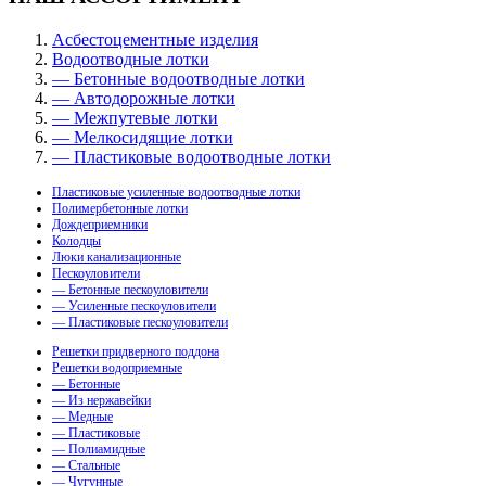
Асбестоцементные изделия
Водоотводные лотки
— Бетонные водоотводные лотки
— Автодорожные лотки
— Межпутевые лотки
— Мелкосидящие лотки
— Пластиковые водоотводные лотки
Пластиковые усиленные водоотводные лотки
Полимербетонные лотки
Дождеприемники
Колодцы
Люки канализационные
Пескоуловители
— Бетонные пескоуловители
— Усиленные пескоуловители
— Пластиковые пескоуловители
Решетки придверного поддона
Решетки водоприемные
— Бетонные
— Из нержавейки
— Медные
— Пластиковые
— Полиамидные
— Стальные
— Чугунные