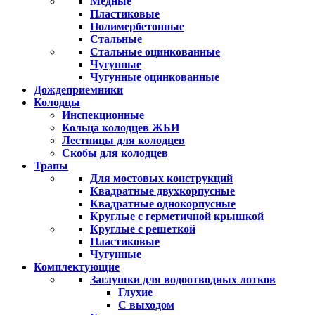
Медные
Пластиковые
Полимербетонные
Стальные
Стальные оцинкованные
Чугунные
Чугунные оцинкованные
Дождеприемники
Колодцы
Инспекционные
Кольца колодцев ЖБИ
Лестницы для колодцев
Скобы для колодцев
Трапы
Для мостовых конструкций
Квадратные двухкорпусные
Квадратные однокорпусные
Круглые с герметичной крышкой
Круглые с решеткой
Пластиковые
Чугунные
Комплектующие
Заглушки для водоотводных лотков
Глухие
С выходом