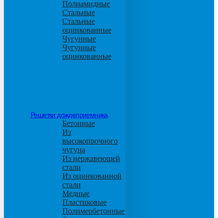
Полиамидные
Стальные
Стальные
оцинкованные
Чугунные
Чугунные
оцинкованные
Решетки дождеприемника
Бетонные
Из
высокопрочного
чугуна
Из нержавеющей
стали
Из оцинкованной
стали
Медные
Пластиковые
Полимербетонные