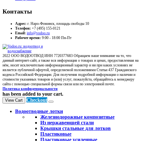
Контакты
Адрес:
г. Наро-Фоминск, площадь свободы 10
Телефон:
+7 (495) 155-0121
Email:
info@vodoo.ru
Рабочее время:
9:00 - 18:00 Пн-Пт
2022 ООО ВОДООТВОД ИНН 7720377683 Обращаем ваше внимание на то, что
данный интернет-сайт, а также вся информация о товарах и ценах, предоставленная на
нём, носит исключительно информационный характер и ни при каких условиях не
является публичной офертой, определяемой положениями Статьи 437 Гражданского
кодекса Российской Федерации. Для получения подробной информации о наличии и
стоимости указанных товаров и (или) услуг, пожалуйста, обращайтесь к менеджеру
сайта с помощью специальной формы связи или по электронной почте.
Политика конфиденциальности
has been added to your cart.
Checkout
View Cart
Водоотводные лотки
Железнодорожные композитные
Из нержавеющей стали
Крышки стальные для лотков
Пластиковые
Пластиковые усиленные