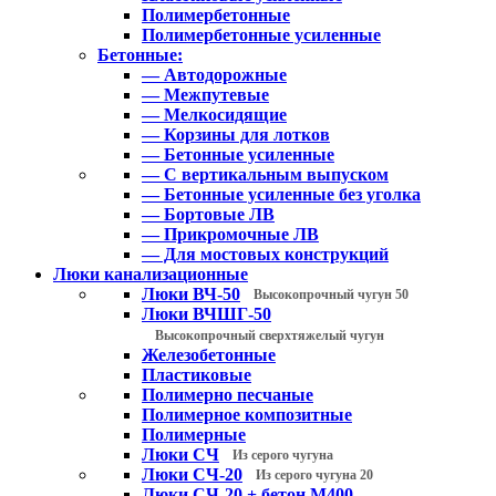
Полимербетонные
Полимербетонные усиленные
Бетонные:
— Автодорожные
— Межпутевые
— Мелкосидящие
— Корзины для лотков
— Бетонные усиленные
— С вертикальным выпуском
— Бетонные усиленные без уголка
— Бортовые ЛВ
— Прикромочные ЛВ
— Для мостовых конструкций
Люки канализационные
Люки ВЧ-50
Высокопрочный чугун 50
Люки ВЧШГ-50
Высокопрочный сверхтяжелый чугун
Железобетонные
Пластиковые
Полимерно песчаные
Полимерное композитные
Полимерные
Люки СЧ
Из серого чугуна
Люки СЧ-20
Из серого чугуна 20
Люки СЧ-20 + бетон М400