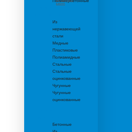
Полимербетонные
из бетона
М600
Решетки
водоприемные
Из
нержавеющей
стали
Медные
Пластиковые
Полиамидные
Стальные
Стальные
оцинкованные
Чугунные
Чугунные
оцинкованные
Решетки
дождеприемника
Бетонные
Из