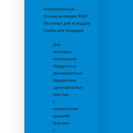
Колодцы
Инспекционные
Кольца колодцев ЖБИ
Лестницы для колодцев
Скобы для колодцев
Трапы
Для
мостовых
конструкций
Квадратные
двухкорпусные
Квадратные
однокорпусные
Круглые
с
герметичной
крышкой
Круглые
с