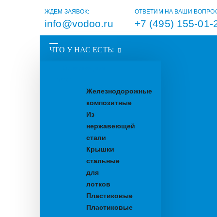
ЖДЕМ ЗАЯВОК:
ОТВЕТИМ НА ВАШИ ВОПРО
info@vodoo.ru
+7 (495) 155-01-
ЧТО У НАС ЕСТЬ:
Водоотводные
лотки
Железнодорожные
композитные
Из
нержавеющей
стали
Крышки
стальные
для
лотков
Пластиковые
Пластиковые