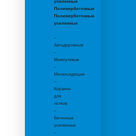
усиленные
Полимербетонные
Полимербетонные
усиленные
Бетонные:
–
Автодорожные
–
Межпутевые
–
Мелкосидящие
–
Корзины
для
лотков
–
Бетонные
усиленные
–