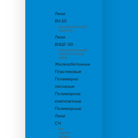
канализационные
Люки
ВЧ-50
Высокопрочный
чугун 50
Люки
ВЧШГ-50
Высокопрочный
сверхтяжелый
чугун
Железобетонные
Пластиковые
Полимерно
песчаные
Полимерное
композитные
Полимерные
Люки
СЧ
Из
серого
чугуна