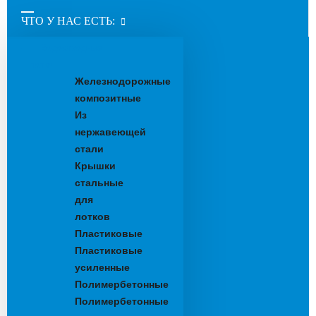
ЧТО У НАС ЕСТЬ:
Водоотводные
лотки
Железнодорожные
композитные
Из
нержавеющей
стали
Крышки
стальные
для
лотков
Пластиковые
Пластиковые
усиленные
Полимербетонные
Полимербетонные