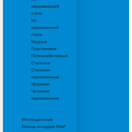
нержавеющей
стали
Из
оцинкованной
стали
Медные
Пластиковые
Полимербетонные
Стальные
Стальные
оцинкованные
Чугунные
Чугунные
оцинкованные
Дождеприемники
Колодцы
Инспекционные
Кольца колодцев ЖБИ