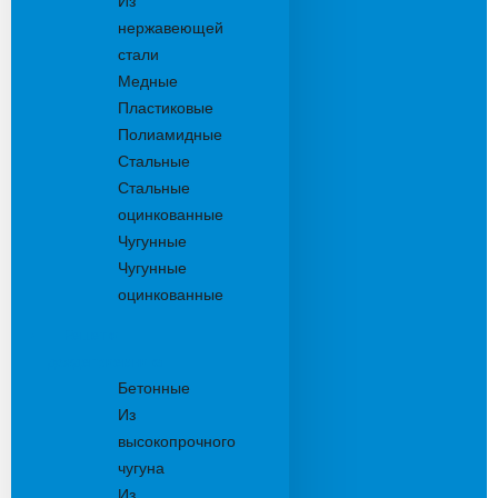
Из
нержавеющей
стали
Медные
Пластиковые
Полиамидные
Стальные
Стальные
оцинкованные
Чугунные
Чугунные
оцинкованные
Решетки
дождеприемника
Бетонные
Из
высокопрочного
чугуна
Из