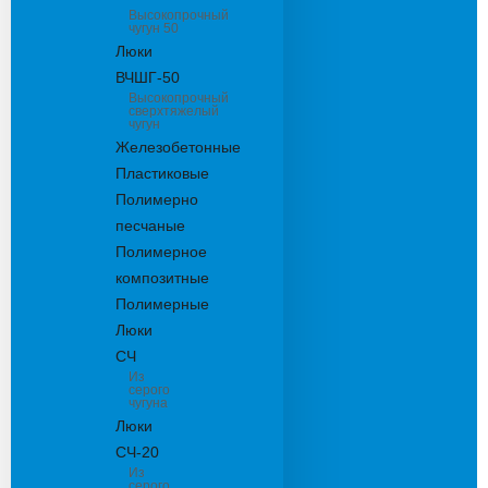
Высокопрочный
чугун 50
Люки
ВЧШГ-50
Высокопрочный
сверхтяжелый
чугун
Железобетонные
Пластиковые
Полимерно
песчаные
Полимерное
композитные
Полимерные
Люки
СЧ
Из
серого
чугуна
Люки
СЧ-20
Из
серого