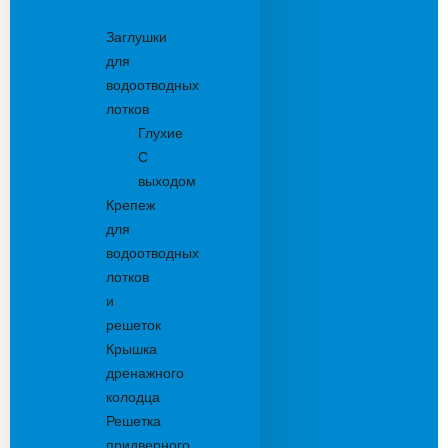
Комплектующие
Заглушки
для
водоотводных
лотков
Глухие
С
выходом
Крепеж
для
водоотводных
лотков
и
решеток
Крышка
дренажного
колодца
Решетка
придверного