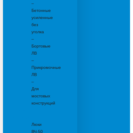
–
Бетонные
усиленные
без
уголка
–
Бортовые
ЛВ
–
Прикромочные
ЛВ
–
Для
мостовых
конструкций
Люки
канализационные
Люки
ВЧ-50