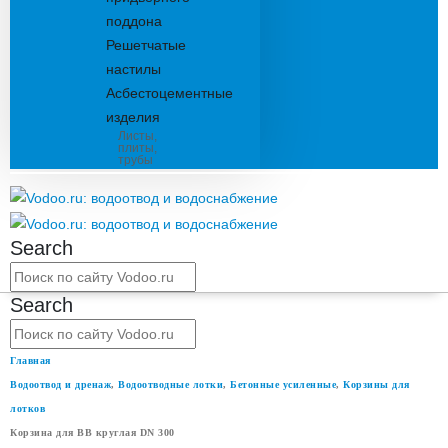
поддона
Решетчатые
настилы
Асбестоцементные
изделия
Листы,
плиты,
трубы
Search
Search
Главная
Водоотвод и дренаж
,
Водоотводные лотки
,
Бетонные усиленные
,
Корзины для
лотков
Корзина для ВВ круглая DN 300