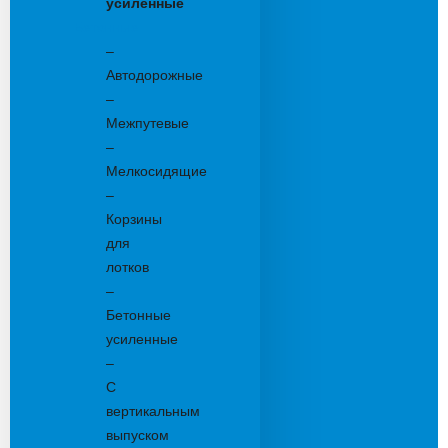
усиленные
Бетонные:
–
Автодорожные
–
Межпутевые
–
Мелкосидящие
–
Корзины
для
лотков
–
Бетонные
усиленные
–
С
вертикальным
выпуском