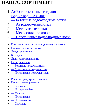
НАШ АССОРТИМЕНТ
Асбестоцементные изделия
Водоотводные лотки
— Бетонные водоотводные лотки
— Автодорожные лотки
— Межпутевые лотки
— Мелкосидящие лотки
— Пластиковые водоотводные лотки
Пластиковые усиленные водоотводные лотки
Полимербетонные лотки
Дождеприемники
Колодцы
Люки канализационные
Пескоуловители
— Бетонные пескоуловители
— Усиленные пескоуловители
— Пластиковые пескоуловители
Решетки придверного поддона
Решетки водоприемные
— Бетонные
— Из нержавейки
— Медные
— Пластиковые
— Полиамидные
— Стальные