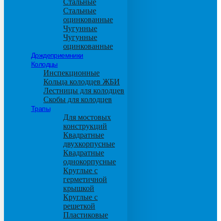
Стальные
Стальные
оцинкованные
Чугунные
Чугунные
оцинкованные
Дождеприемники
Колодцы
Инспекционные
Кольца колодцев ЖБИ
Лестницы для колодцев
Скобы для колодцев
Трапы
Для мостовых
конструкций
Квадратные
двухкорпусные
Квадратные
однокорпусные
Круглые с
герметичной
крышкой
Круглые с
решеткой
Пластиковые