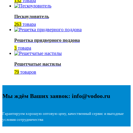
132
товара
Пескоуловитель
263
товара
Решетка придверного поддона
3
товара
Решетчатые настилы
79
товаров
Мы ждём Ваших заявок: info@vodoo.ru
Гарантируем хорошую оптовую цену, качественный сервис и выгодные
условия сотрудничества