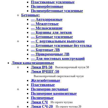
Пластиковые усиленные
Полимербетонные
Полимербетонные усиленные
Бетонные:
— Автодорожные
— Межпутевые
— Мелкосидящие
— Корзины для лотков
— Бетонные усиленные
— С вертикальным выпуском
— Бетонные усиленные без уголка
— Бортовые ЛВ
— Прикромочные ЛВ
— Для мостовых конструкций
Люки канализационные
Люки ВЧ-50
Высокопрочный чугун 50
Люки ВЧШГ-50
Высокопрочный сверхтяжелый чугун
Железобетонные
Пластиковые
Полимерно песчаные
Полимерное композитные
Полимерные
Люки СЧ
Из серого чугуна
Люки СЧ-20
Из серого чугуна 20