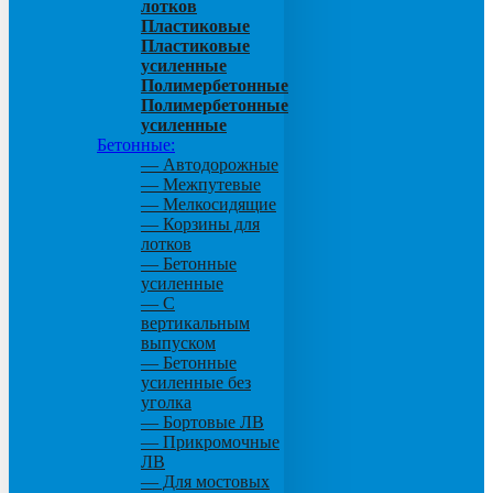
лотков
Пластиковые
Пластиковые
усиленные
Полимербетонные
Полимербетонные
усиленные
Бетонные:
— Автодорожные
— Межпутевые
— Мелкосидящие
— Корзины для
лотков
— Бетонные
усиленные
— С
вертикальным
выпуском
— Бетонные
усиленные без
уголка
— Бортовые ЛВ
— Прикромочные
ЛВ
— Для мостовых