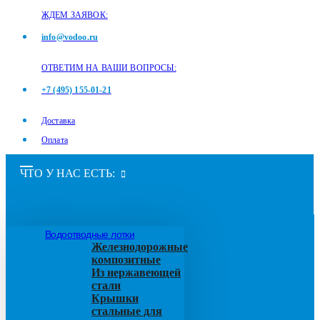
ЖДЕМ ЗАЯВОК:
info@vodoo.ru
ОТВЕТИМ НА ВАШИ ВОПРОСЫ:
+7 (495) 155-01-21
Доставка
Оплата
ЧТО У НАС ЕСТЬ:
Водоотводные лотки
Железнодорожные
композитные
Из нержавеющей
стали
Крышки
стальные для