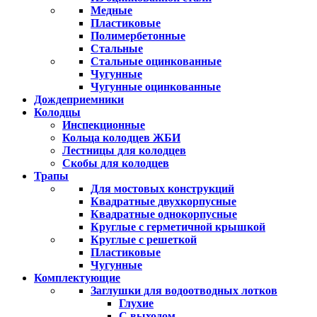
Медные
Пластиковые
Полимербетонные
Стальные
Стальные оцинкованные
Чугунные
Чугунные оцинкованные
Дождеприемники
Колодцы
Инспекционные
Кольца колодцев ЖБИ
Лестницы для колодцев
Скобы для колодцев
Трапы
Для мостовых конструкций
Квадратные двухкорпусные
Квадратные однокорпусные
Круглые с герметичной крышкой
Круглые с решеткой
Пластиковые
Чугунные
Комплектующие
Заглушки для водоотводных лотков
Глухие
С выходом