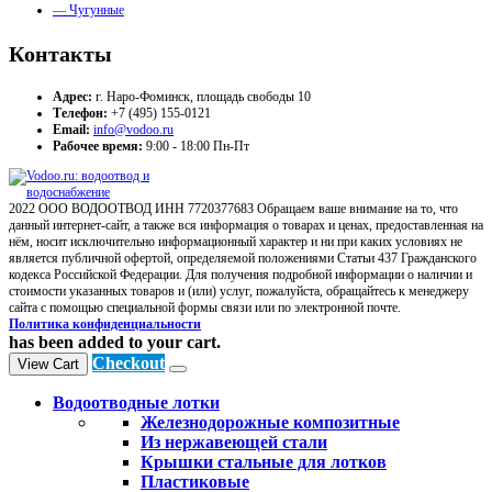
— Чугунные
Контакты
Адрес:
г. Наро-Фоминск, площадь свободы 10
Телефон:
+7 (495) 155-0121
Email:
info@vodoo.ru
Рабочее время:
9:00 - 18:00 Пн-Пт
2022 ООО ВОДООТВОД ИНН 7720377683 Обращаем ваше внимание на то, что
данный интернет-сайт, а также вся информация о товарах и ценах, предоставленная на
нём, носит исключительно информационный характер и ни при каких условиях не
является публичной офертой, определяемой положениями Статьи 437 Гражданского
кодекса Российской Федерации. Для получения подробной информации о наличии и
стоимости указанных товаров и (или) услуг, пожалуйста, обращайтесь к менеджеру
сайта с помощью специальной формы связи или по электронной почте.
Политика конфиденциальности
has been added to your cart.
Checkout
View Cart
Водоотводные лотки
Железнодорожные композитные
Из нержавеющей стали
Крышки стальные для лотков
Пластиковые