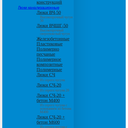
конструкций
Люки канализационные
Люки ВЧ-50
Высокопрочный чугун
50
Люки ВЧШГ-50
Высокопрочный
сверхтяжелый чугун
Железобетонные
Пластиковые
Полимерно
песчаные
Полимерное
композитные
Полимерные
Люки СЧ
Из серого чугуна
Люки СЧ-20
Из серого чугуна 20
Люки СЧ-20 +
бетон М400
Из серого чугуна с
основанием из бетона
М400
Люки СЧ-20 +
бетон М600
Из серого чугуна с