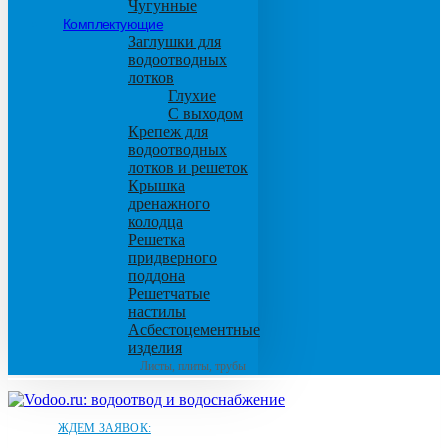
Чугунные
Комплектующие
Заглушки для
водоотводных
лотков
Глухие
С выходом
Крепеж для
водоотводных
лотков и решеток
Крышка
дренажного
колодца
Решетка
придверного
поддона
Решетчатые
настилы
Асбестоцементные
изделия
Листы, плиты, трубы
ЖДЕМ ЗАЯВОК: