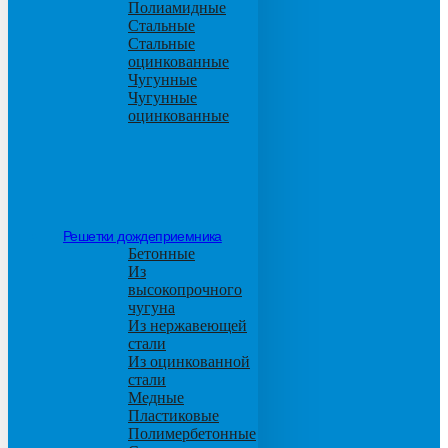
Полиамидные
Стальные
Стальные
оцинкованные
Чугунные
Чугунные
оцинкованные
Решетки дождеприемника
Бетонные
Из
высокопрочного
чугуна
Из нержавеющей
стали
Из оцинкованной
стали
Медные
Пластиковые
Полимербетонные