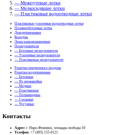
— Межпутевые лотки
— Мелкосидящие лотки
— Пластиковые водоотводные лотки
Пластиковые усиленные водоотводные лотки
Полимербетонные лотки
Дождеприемники
Колодцы
Люки канализационные
Пескоуловители
— Бетонные пескоуловители
— Усиленные пескоуловители
— Пластиковые пескоуловители
Решетки придверного поддона
Решетки водоприемные
— Бетонные
— Из нержавейки
— Медные
— Пластиковые
— Полиамидные
— Стальные
— Чугунные
Контакты
Адрес:
г. Наро-Фоминск, площадь свободы 10
Телефон:
+7 (495) 155-0121