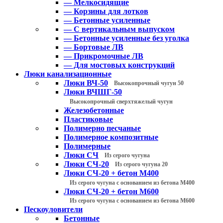
— Мелкосидящие
— Корзины для лотков
— Бетонные усиленные
— С вертикальным выпуском
— Бетонные усиленные без уголка
— Бортовые ЛВ
— Прикромочные ЛВ
— Для мостовых конструкций
Люки канализационные
Люки ВЧ-50
Высокопрочный чугун 50
Люки ВЧШГ-50
Высокопрочный сверхтяжелый чугун
Железобетонные
Пластиковые
Полимерно песчаные
Полимерное композитные
Полимерные
Люки СЧ
Из серого чугуна
Люки СЧ-20
Из серого чугуна 20
Люки СЧ-20 + бетон М400
Из серого чугуна с основанием из бетона М400
Люки СЧ-20 + бетон М600
Из серого чугуна с основанием из бетона М600
Пескоуловители
Бетонные