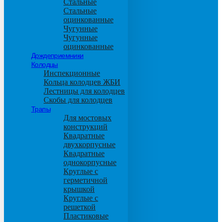
Стальные
Стальные
оцинкованные
Чугунные
Чугунные
оцинкованные
Дождеприемники
Колодцы
Инспекционные
Кольца колодцев ЖБИ
Лестницы для колодцев
Скобы для колодцев
Трапы
Для мостовых
конструкций
Квадратные
двухкорпусные
Квадратные
однокорпусные
Круглые с
герметичной
крышкой
Круглые с
решеткой
Пластиковые