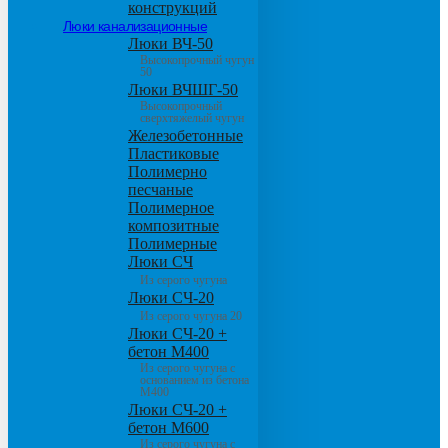
конструкций
Люки канализационные
Люки ВЧ-50
Высокопрочный чугун
50
Люки ВЧШГ-50
Высокопрочный
сверхтяжелый чугун
Железобетонные
Пластиковые
Полимерно
песчаные
Полимерное
композитные
Полимерные
Люки СЧ
Из серого чугуна
Люки СЧ-20
Из серого чугуна 20
Люки СЧ-20 +
бетон М400
Из серого чугуна с
основанием из бетона
М400
Люки СЧ-20 +
бетон М600
Из серого чугуна с