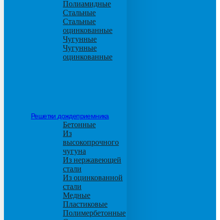
Полиамидные
Стальные
Стальные
оцинкованные
Чугунные
Чугунные
оцинкованные
Решетки дождеприемника
Бетонные
Из
высокопрочного
чугуна
Из нержавеющей
стали
Из оцинкованной
стали
Медные
Пластиковые
Полимербетонные