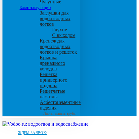
Чугунные
Комплектующие
Заглушки для
водоотводных
лотков
Глухие
С выходом
Крепеж для
водоотводных
лотков и решеток
Крышка
дренажного
колодца
Решетка
придверного
поддона
Решетчатые
настилы
Асбестоцементные
изделия
Листы, плиты, трубы
ЖДЕМ ЗАЯВОК: