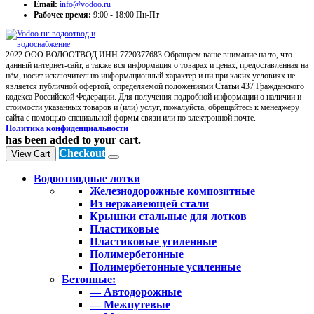
Email:
info@vodoo.ru
Рабочее время:
9:00 - 18:00 Пн-Пт
2022 ООО ВОДООТВОД ИНН 7720377683 Обращаем ваше внимание на то, что
данный интернет-сайт, а также вся информация о товарах и ценах, предоставленная на
нём, носит исключительно информационный характер и ни при каких условиях не
является публичной офертой, определяемой положениями Статьи 437 Гражданского
кодекса Российской Федерации. Для получения подробной информации о наличии и
стоимости указанных товаров и (или) услуг, пожалуйста, обращайтесь к менеджеру
сайта с помощью специальной формы связи или по электронной почте.
Политика конфиденциальности
has been added to your cart.
Checkout
View Cart
Водоотводные лотки
Железнодорожные композитные
Из нержавеющей стали
Крышки стальные для лотков
Пластиковые
Пластиковые усиленные
Полимербетонные
Полимербетонные усиленные
Бетонные:
— Автодорожные
— Межпутевые