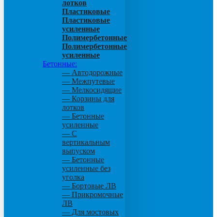
лотков
Пластиковые
Пластиковые
усиленные
Полимербетонные
Полимербетонные
усиленные
Бетонные:
— Автодорожные
— Межпутевые
— Мелкосидящие
— Корзины для
лотков
— Бетонные
усиленные
— С
вертикальным
выпуском
— Бетонные
усиленные без
уголка
— Бортовые ЛВ
— Прикромочные
ЛВ
— Для мостовых