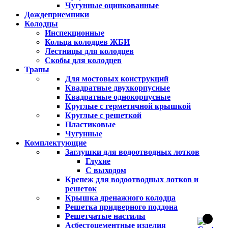
Чугунные оцинкованные
Дождеприемники
Колодцы
Инспекционные
Кольца колодцев ЖБИ
Лестницы для колодцев
Скобы для колодцев
Трапы
Для мостовых конструкций
Квадратные двухкорпусные
Квадратные однокорпусные
Круглые с герметичной крышкой
Круглые с решеткой
Пластиковые
Чугунные
Комплектующие
Заглушки для водоотводных лотков
Глухие
С выходом
Крепеж для водоотводных лотков и
решеток
Крышка дренажного колодца
Решетка придверного поддона
Решетчатые настилы
Асбестоцементные изделия