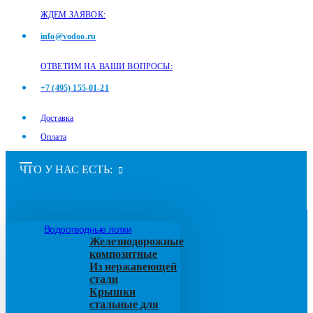
ЖДЕМ ЗАЯВОК:
info@vodoo.ru
ОТВЕТИМ НА ВАШИ ВОПРОСЫ:
+7 (495) 155-01-21
Доставка
Оплата
ЧТО У НАС ЕСТЬ:
Водоотводные лотки
Железнодорожные
композитные
Из нержавеющей
стали
Крышки
стальные для