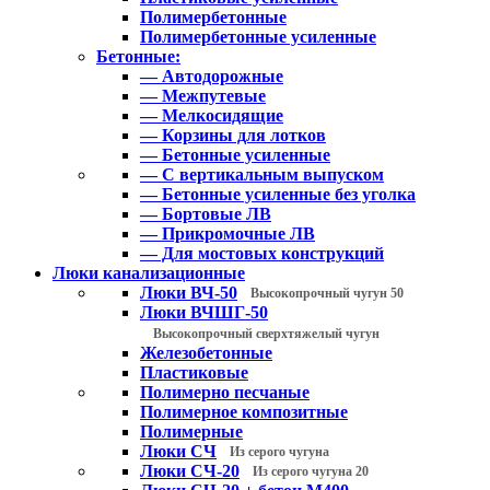
Полимербетонные
Полимербетонные усиленные
Бетонные:
— Автодорожные
— Межпутевые
— Мелкосидящие
— Корзины для лотков
— Бетонные усиленные
— С вертикальным выпуском
— Бетонные усиленные без уголка
— Бортовые ЛВ
— Прикромочные ЛВ
— Для мостовых конструкций
Люки канализационные
Люки ВЧ-50
Высокопрочный чугун 50
Люки ВЧШГ-50
Высокопрочный сверхтяжелый чугун
Железобетонные
Пластиковые
Полимерно песчаные
Полимерное композитные
Полимерные
Люки СЧ
Из серого чугуна
Люки СЧ-20
Из серого чугуна 20