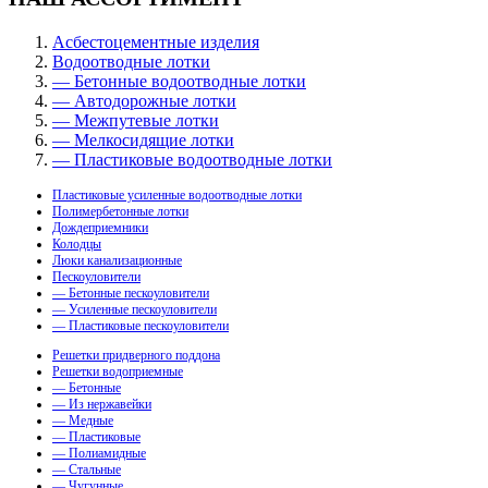
Асбестоцементные изделия
Водоотводные лотки
— Бетонные водоотводные лотки
— Автодорожные лотки
— Межпутевые лотки
— Мелкосидящие лотки
— Пластиковые водоотводные лотки
Пластиковые усиленные водоотводные лотки
Полимербетонные лотки
Дождеприемники
Колодцы
Люки канализационные
Пескоуловители
— Бетонные пескоуловители
— Усиленные пескоуловители
— Пластиковые пескоуловители
Решетки придверного поддона
Решетки водоприемные
— Бетонные
— Из нержавейки
— Медные
— Пластиковые
— Полиамидные
— Стальные
— Чугунные