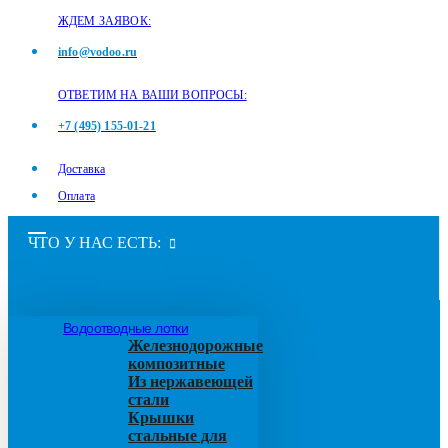
ЖДЕМ ЗАЯВОК:
info@vodoo.ru
ОТВЕТИМ НА ВАШИ ВОПРОСЫ:
+7 (495) 155-01-21
Доставка
Оплата
ЧТО У НАС ЕСТЬ:
Водоотводные лотки
Железнодорожные
композитные
Из нержавеющей
стали
Крышки
стальные для