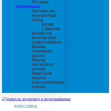
Чугунные
Комплектующие
Заглушки для
водоотводных
лотков
Глухие
С выходом
Крепеж для
водоотводных
лотков и решеток
Крышка
дренажного
колодца
Решетка
придверного
поддона
Решетчатые
настилы
Асбестоцементные
изделия
Листы, плиты, трубы
ЖДЕМ ЗАЯВОК: