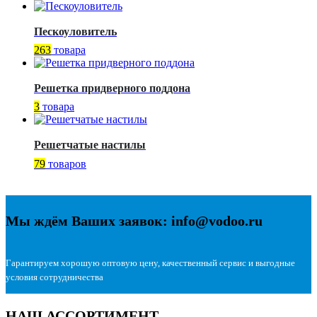
Пескоуловитель
263
товара
Решетка придверного поддона
3
товара
Решетчатые настилы
79
товаров
Мы ждём Ваших заявок: info@vodoo.ru
Гарантируем хорошую оптовую цену, качественный сервис и выгодные
условия сотрудничества
НАШ АССОРТИМЕНТ