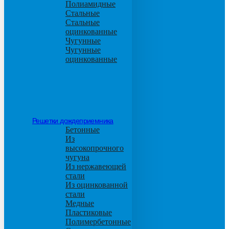
Полиамидные
Стальные
Стальные
оцинкованные
Чугунные
Чугунные
оцинкованные
Решетки дождеприемника
Бетонные
Из
высокопрочного
чугуна
Из нержавеющей
стали
Из оцинкованной
стали
Медные
Пластиковые
Полимербетонные