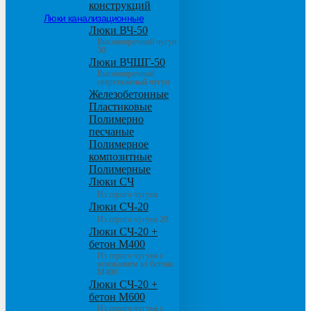
конструкций
Люки канализационные
Люки ВЧ-50
Высокопрочный чугун
50
Люки ВЧШГ-50
Высокопрочный
сверхтяжелый чугун
Железобетонные
Пластиковые
Полимерно
песчаные
Полимерное
композитные
Полимерные
Люки СЧ
Из серого чугуна
Люки СЧ-20
Из серого чугуна 20
Люки СЧ-20 +
бетон М400
Из серого чугуна с
основанием из бетона
М400
Люки СЧ-20 +
бетон М600
Из серого чугуна с