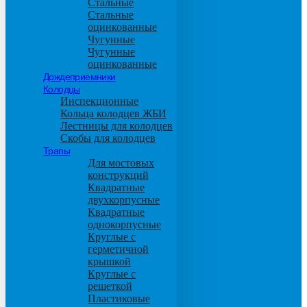
Стальные
Стальные
оцинкованные
Чугунные
Чугунные
оцинкованные
Дождеприемники
Колодцы
Инспекционные
Кольца колодцев ЖБИ
Лестницы для колодцев
Скобы для колодцев
Трапы
Для мостовых
конструкций
Квадратные
двухкорпусные
Квадратные
однокорпусные
Круглые с
герметичной
крышкой
Круглые с
решеткой
Пластиковые