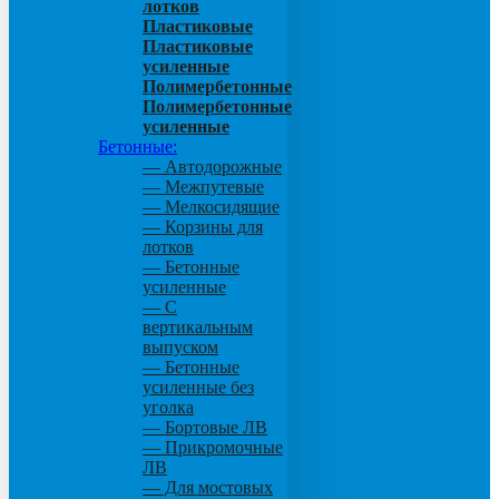
лотков
Пластиковые
Пластиковые
усиленные
Полимербетонные
Полимербетонные
усиленные
Бетонные:
— Автодорожные
— Межпутевые
— Мелкосидящие
— Корзины для
лотков
— Бетонные
усиленные
— С
вертикальным
выпуском
— Бетонные
усиленные без
уголка
— Бортовые ЛВ
— Прикромочные
ЛВ
— Для мостовых