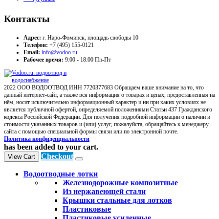
Контакты
Адрес:
г. Наро-Фоминск, площадь свободы 10
Телефон:
+7 (495) 155-0121
Email:
info@vodoo.ru
Рабочее время:
9:00 - 18:00 Пн-Пт
2022 ООО ВОДООТВОД ИНН 7720377683 Обращаем ваше внимание на то, что
данный интернет-сайт, а также вся информация о товарах и ценах, предоставленная на
нём, носит исключительно информационный характер и ни при каких условиях не
является публичной офертой, определяемой положениями Статьи 437 Гражданского
кодекса Российской Федерации. Для получения подробной информации о наличии и
стоимости указанных товаров и (или) услуг, пожалуйста, обращайтесь к менеджеру
сайта с помощью специальной формы связи или по электронной почте.
Политика конфиденциальности
has been added to your cart.
Checkout
View Cart
Водоотводные лотки
Железнодорожные композитные
Из нержавеющей стали
Крышки стальные для лотков
Пластиковые
Пластиковые усиленные