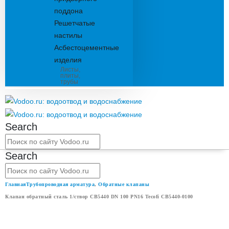
поддона
Решетчатые
настилы
Асбестоцементные
изделия
Листы,
плиты,
трубы
Search
Search
Главная
Трубопроводная арматура
,
Обратные клапаны
Клапан обратный сталь 1/створ CB5440 DN 100 PN16 Tecofi CB5440-0100
КЛАПАН ОБРАТНЫЙ СТАЛЬ 1/