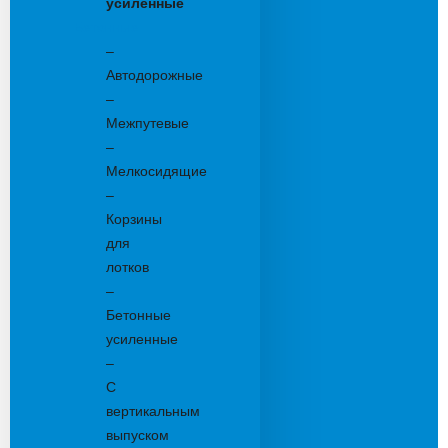
усиленные
Бетонные:
–
Автодорожные
–
Межпутевые
–
Мелкосидящие
–
Корзины
для
лотков
–
Бетонные
усиленные
–
С
вертикальным
выпуском