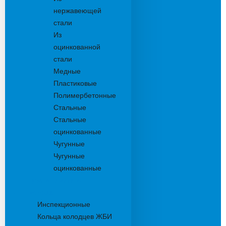
нержавеющей
стали
Из
оцинкованной
стали
Медные
Пластиковые
Полимербетонные
Стальные
Стальные
оцинкованные
Чугунные
Чугунные
оцинкованные
Дождеприемники
Колодцы
Инспекционные
Кольца колодцев ЖБИ