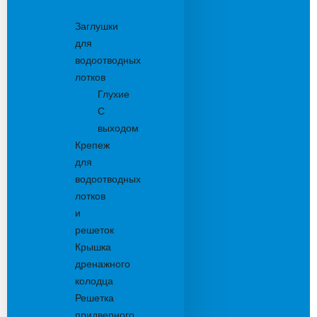
Комплектующие
Заглушки
для
водоотводных
лотков
Глухие
С
выходом
Крепеж
для
водоотводных
лотков
и
решеток
Крышка
дренажного
колодца
Решетка
придверного