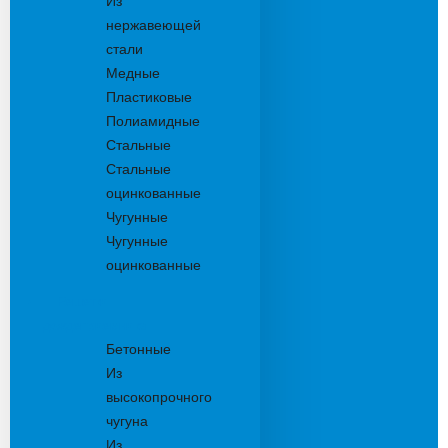
Из
нержавеющей
стали
Медные
Пластиковые
Полиамидные
Стальные
Стальные
оцинкованные
Чугунные
Чугунные
оцинкованные
Решетки
дождеприемника
Бетонные
Из
высокопрочного
чугуна
Из