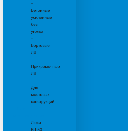
–
Бетонные
усиленные
без
уголка
–
Бортовые
ЛВ
–
Прикромочные
ЛВ
–
Для
мостовых
конструкций
Люки
канализационные
Люки
ВЧ-50