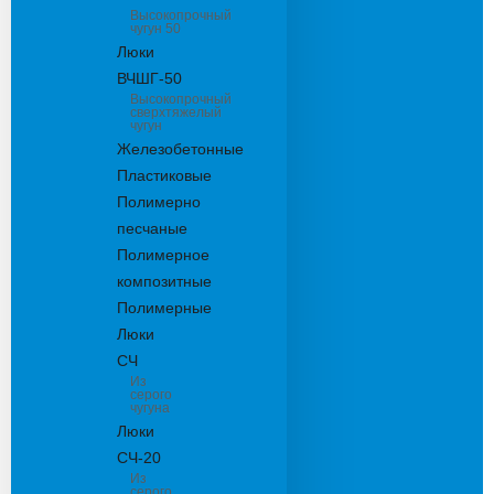
Высокопрочный
чугун 50
Люки
ВЧШГ-50
Высокопрочный
сверхтяжелый
чугун
Железобетонные
Пластиковые
Полимерно
песчаные
Полимерное
композитные
Полимерные
Люки
СЧ
Из
серого
чугуна
Люки
СЧ-20
Из
серого