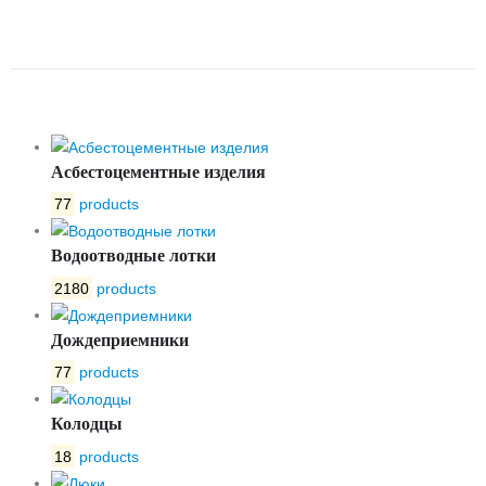
СТВОР CB5440 DN 100 PN16
TECOFI CB5440-0100
Асбестоцементные изделия
77
products
Водоотводные лотки
2180
products
Дождеприемники
77
products
Колодцы
18
products