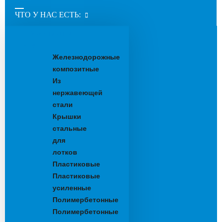
ЧТО У НАС ЕСТЬ:
Водоотводные
лотки
Железнодорожные
композитные
Из
нержавеющей
стали
Крышки
стальные
для
лотков
Пластиковые
Пластиковые
усиленные
Полимербетонные
Полимербетонные