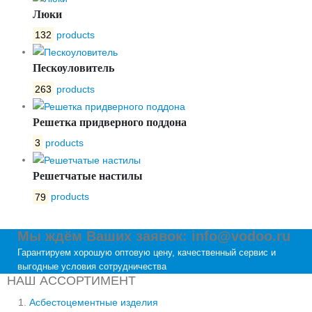
Люки
132
products
Пескоуловитель
263
products
Решетка придверного поддона
3
products
Решетчатые настилы
79
products
Мы ждём Ваших заявок: info@vodoo.ru
Гарантируем хорошую оптовую цену, качественный сервис и
выгодные условия сотрудничества
НАШ АССОРТИМЕНТ
Асбестоцементные изделия