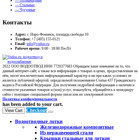
— Полиамидные
— Стальные
— Чугунные
Контакты
Адрес:
г. Наро-Фоминск, площадь свободы 10
Телефон:
+7 (495) 155-0121
Email:
info@vodoo.ru
Рабочее время:
9:00 - 18:00 Пн-Пт
2022 ООО ВОДООТВОД ИНН 7720377683 Обращаем ваше внимание на то, что
данный интернет-сайт, а также вся информация о товарах и ценах, предоставленная на
нём, носит исключительно информационный характер и ни при каких условиях не
является публичной офертой, определяемой положениями Статьи 437 Гражданского
кодекса Российской Федерации. Для получения подробной информации о наличии и
стоимости указанных товаров и (или) услуг, пожалуйста, обращайтесь к менеджеру
сайта с помощью специальной формы связи или по электронной почте.
Политика конфиденциальности
has been added to your cart.
Checkout
View Cart
Водоотводные лотки
Железнодорожные композитные
Из нержавеющей стали
Крышки стальные для лотков