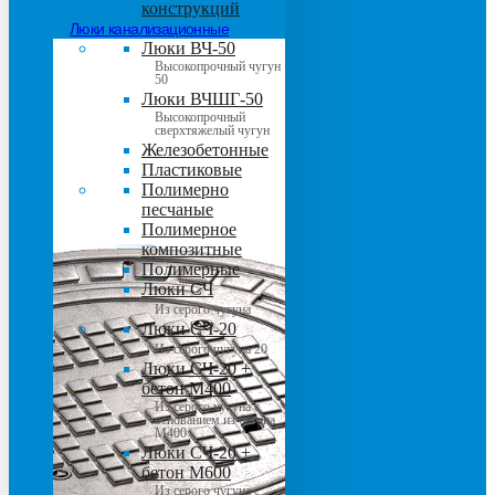
конструкций
Люки канализационные
Люки ВЧ-50
Высокопрочный чугун
50
Люки ВЧШГ-50
Высокопрочный
сверхтяжелый чугун
Железобетонные
Пластиковые
Полимерно
песчаные
Полимерное
композитные
Полимерные
Люки СЧ
Из серого чугуна
Люки СЧ-20
Из серого чугуна 20
Люки СЧ-20 +
бетон М400
Из серого чугуна с
основанием из бетона
М400
Люки СЧ-20 +
бетон М600
Из серого чугуна с