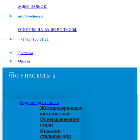
ЖДЕМ ЗАЯВОК:
info@vodoo.ru
ОТВЕТИМ НА ВАШИ ВОПРОСЫ:
+7 (495) 155-01-21
Доставка
Оплата
ЧТО У НАС ЕСТЬ:
Водоотводные лотки
Железнодорожные
композитные
Из нержавеющей
стали
Крышки
стальные для