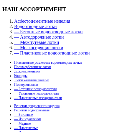
НАШ АССОРТИМЕНТ
Асбестоцементные изделия
Водоотводные лотки
— Бетонные водоотводные лотки
— Автодорожные лотки
— Межпутевые лотки
— Мелкосидящие лотки
— Пластиковые водоотводные лотки
Пластиковые усиленные водоотводные лотки
Полимербетонные лотки
Дождеприемники
Колодцы
Люки канализационные
Пескоуловители
— Бетонные пескоуловители
— Усиленные пескоуловители
— Пластиковые пескоуловители
Решетки придверного поддона
Решетки водоприемные
— Бетонные
— Из нержавейки
— Медные
— Пластиковые