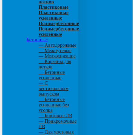
лотков
Пластиковые
Пластиковые
усиленные
Полимербетонные
Полимербетонные
усиленные
Бетонные:
— Автодорожные
— Межпутевые
— Мелкосидящие
— Корзины для
лотков
— Бетонные
усиленные
— С
вертикальным
выпуском
— Бетонные
усиленные без
уголка
— Бортовые ЛВ
— Прикромочные
ЛВ
— Для мостовых