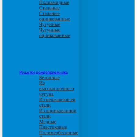
Полиамидные
Стальные
Стальные
оцинкованные
Чугунные
Чугунные
оцинкованные
Решетки дождеприемника
Бетонные
Из
высокопрочного
чугуна
Из нержавеющей
стали
Из оцинкованной
стали
Медные
Пластиковые
Полимербетонные