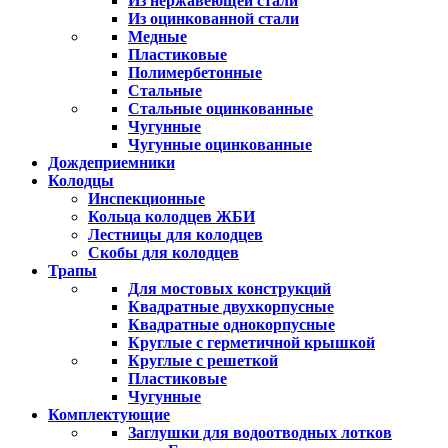
Из нержавеющей стали
Из оцинкованной стали
Медные
Пластиковые
Полимербетонные
Стальные
Стальные оцинкованные
Чугунные
Чугунные оцинкованные
Дождеприемники
Колодцы
Инспекционные
Кольца колодцев ЖБИ
Лестницы для колодцев
Скобы для колодцев
Трапы
Для мостовых конструкций
Квадратные двухкорпусные
Квадратные однокорпусные
Круглые с герметичной крышкой
Круглые с решеткой
Пластиковые
Чугунные
Комплектующие
Заглушки для водоотводных лотков