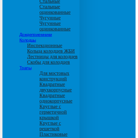
Стальные
Стальные
оцинкованные
Чугунные
Чугунные
оцинкованные
Дождеприемники
Колодцы
Инспекционные
Кольца колодцев ЖБИ
Лестницы для колодцев
Скобы для колодцев
Трапы
Для мостовых
конструкций
Квадратные
двухкорпусные
Квадратные
однокорпусные
Круглые с
герметичной
крышкой
Круглые с
решеткой
Пластиковые