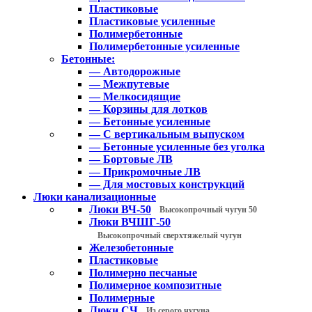
Пластиковые
Пластиковые усиленные
Полимербетонные
Полимербетонные усиленные
Бетонные:
— Автодорожные
— Межпутевые
— Мелкосидящие
— Корзины для лотков
— Бетонные усиленные
— С вертикальным выпуском
— Бетонные усиленные без уголка
— Бортовые ЛВ
— Прикромочные ЛВ
— Для мостовых конструкций
Люки канализационные
Люки ВЧ-50
Высокопрочный чугун 50
Люки ВЧШГ-50
Высокопрочный сверхтяжелый чугун
Железобетонные
Пластиковые
Полимерно песчаные
Полимерное композитные
Полимерные
Люки СЧ
Из серого чугуна