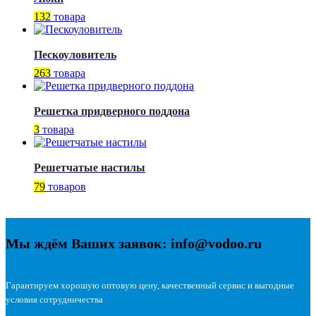
132
товара
Пескоуловитель
263
товара
Решетка придверного поддона
3
товара
Решетчатые настилы
79
товаров
Мы ждём Ваших заявок: info@vodoo.ru
Гарантируем хорошую оптовую цену, качественный сервис и выгодные
условия сотрудничества