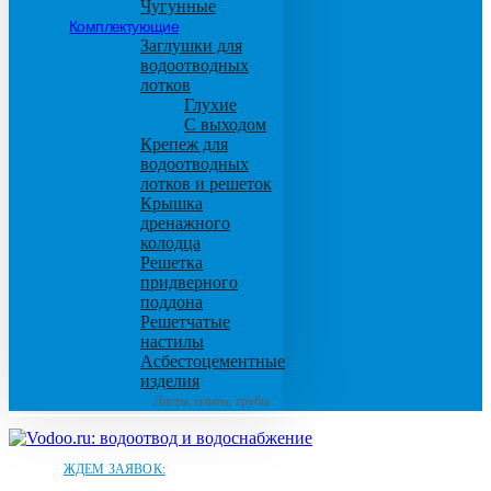
Чугунные
Комплектующие
Заглушки для
водоотводных
лотков
Глухие
С выходом
Крепеж для
водоотводных
лотков и решеток
Крышка
дренажного
колодца
Решетка
придверного
поддона
Решетчатые
настилы
Асбестоцементные
изделия
Листы, плиты, трубы
ЖДЕМ ЗАЯВОК: