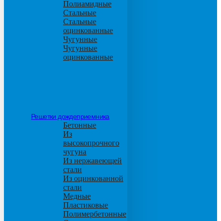
Полиамидные
Стальные
Стальные
оцинкованные
Чугунные
Чугунные
оцинкованные
Решетки дождеприемника
Бетонные
Из
высокопрочного
чугуна
Из нержавеющей
стали
Из оцинкованной
стали
Медные
Пластиковые
Полимербетонные