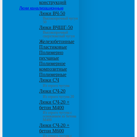
конструкций
Люки канализационные
Люки ВЧ-50
Высокопрочный чугун
50
Люки ВЧШГ-50
Высокопрочный
сверхтяжелый чугун
Железобетонные
Пластиковые
Полимерно
песчаные
Полимерное
композитные
Полимерные
Люки СЧ
Из серого чугуна
Люки СЧ-20
Из серого чугуна 20
Люки СЧ-20 +
бетон М400
Из серого чугуна с
основанием из бетона
М400
Люки СЧ-20 +
бетон М600
Из серого чугуна с