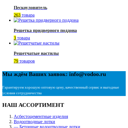
Пескоуловитель
263
товара
Решетка придверного поддона
3
товара
Решетчатые настилы
79
товаров
Мы ждём Ваших заявок: info@vodoo.ru
Гарантируем хорошую оптовую цену, качественный сервис и выгодные
условия сотрудничества
НАШ АССОРТИМЕНТ
Асбестоцементные изделия
Водоотводные лотки
— Бетонные водоотводные лотки