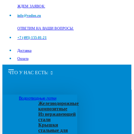
ЖДЕМ ЗАЯВОК:
info@vodoo.ru
ОТВЕТИМ НА ВАШИ ВОПРОСЫ:
+7 (495) 155-01-21
Доставка
Оплата
ЧТО У НАС ЕСТЬ:
Водоотводные лотки
Железнодорожные
композитные
Из нержавеющей
стали
Крышки
стальные для