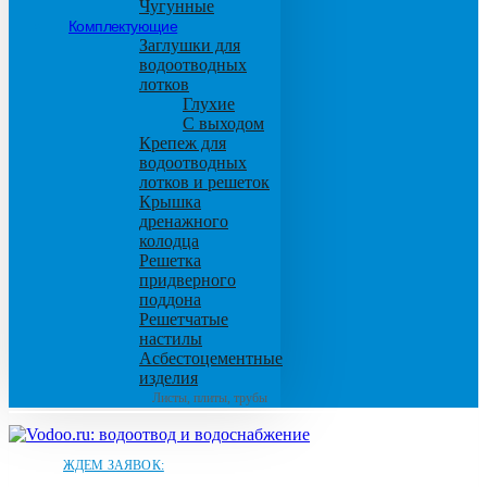
Чугунные
Комплектующие
Заглушки для
водоотводных
лотков
Глухие
С выходом
Крепеж для
водоотводных
лотков и решеток
Крышка
дренажного
колодца
Решетка
придверного
поддона
Решетчатые
настилы
Асбестоцементные
изделия
Листы, плиты, трубы
ЖДЕМ ЗАЯВОК: