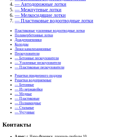
— Автодорожные лотки
— Межпутевые лотки
— Мелкосидящие лотки
— Пластиковые водоотводные лотки
Пластиковые усиленные водоотводные лотки
Полимербетонные лотки
Дождеприемники
Колодцы
Люки канализационные
Пескоуловители
— Бетонные пескоуловители
— Усиленные пескоуловители
— Пластиковые пескоуловители
Решетки придверного поддона
Решетки водоприемные
— Бетонные
— Из нержавейки
— Медные
— Пластиковые
— Полиамидные
— Стальные
— Чугунные
Контакты
Адрес:
г. Наро-Фоминск, площадь свободы 10