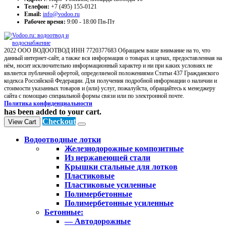
Телефон:
+7 (495) 155-0121
Email:
info@vodoo.ru
Рабочее время:
9:00 - 18:00 Пн-Пт
2022 ООО ВОДООТВОД ИНН 7720377683 Обращаем ваше внимание на то, что
данный интернет-сайт, а также вся информация о товарах и ценах, предоставленная на
нём, носит исключительно информационный характер и ни при каких условиях не
является публичной офертой, определяемой положениями Статьи 437 Гражданского
кодекса Российской Федерации. Для получения подробной информации о наличии и
стоимости указанных товаров и (или) услуг, пожалуйста, обращайтесь к менеджеру
сайта с помощью специальной формы связи или по электронной почте.
Политика конфиденциальности
has been added to your cart.
Checkout
View Cart
Водоотводные лотки
Железнодорожные композитные
Из нержавеющей стали
Крышки стальные для лотков
Пластиковые
Пластиковые усиленные
Полимербетонные
Полимербетонные усиленные
Бетонные:
— Автодорожные