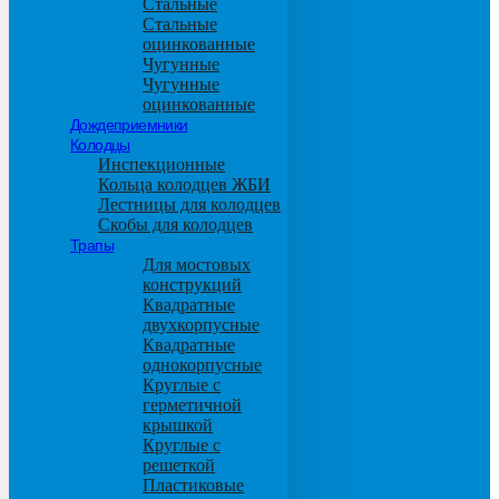
Стальные
Стальные
оцинкованные
Чугунные
Чугунные
оцинкованные
Дождеприемники
Колодцы
Инспекционные
Кольца колодцев ЖБИ
Лестницы для колодцев
Скобы для колодцев
Трапы
Для мостовых
конструкций
Квадратные
двухкорпусные
Квадратные
однокорпусные
Круглые с
герметичной
крышкой
Круглые с
решеткой
Пластиковые