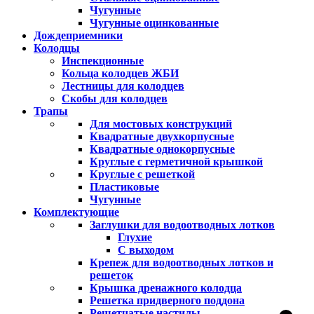
Чугунные
Чугунные оцинкованные
Дождеприемники
Колодцы
Инспекционные
Кольца колодцев ЖБИ
Лестницы для колодцев
Скобы для колодцев
Трапы
Для мостовых конструкций
Квадратные двухкорпусные
Квадратные однокорпусные
Круглые с герметичной крышкой
Круглые с решеткой
Пластиковые
Чугунные
Комплектующие
Заглушки для водоотводных лотков
Глухие
С выходом
Крепеж для водоотводных лотков и
решеток
Крышка дренажного колодца
Решетка придверного поддона
Решетчатые настилы