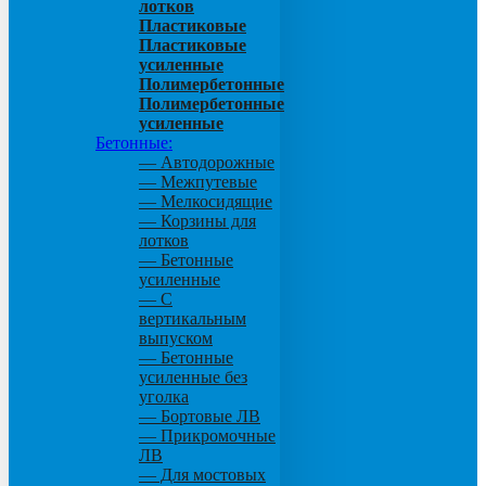
лотков
Пластиковые
Пластиковые
усиленные
Полимербетонные
Полимербетонные
усиленные
Бетонные:
— Автодорожные
— Межпутевые
— Мелкосидящие
— Корзины для
лотков
— Бетонные
усиленные
— С
вертикальным
выпуском
— Бетонные
усиленные без
уголка
— Бортовые ЛВ
— Прикромочные
ЛВ
— Для мостовых