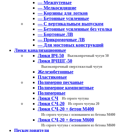
— Межпутевые
— Мелкосидящие
— Корзины для лотков
— Бетонные усиленные
— С вертикальным выпуском
— Бетонные усиленные без уголка
— Бортовые ЛВ
— Прикромочные ЛВ
— Для мостовых конструкций
Люки канализационные
Люки ВЧ-50
Высокопрочный чугун 50
Люки ВЧШГ-50
Высокопрочный сверхтяжелый чугун
Железобетонные
Пластиковые
Полимерно песчаные
Полимерное композитные
Полимерные
Люки СЧ
Из серого чугуна
Люки СЧ-20
Из серого чугуна 20
Люки СЧ-20 + бетон М400
Из серого чугуна с основанием из бетона М400
Люки СЧ-20 + бетон М600
Из серого чугуна с основанием из бетона М600
Пескоуловители