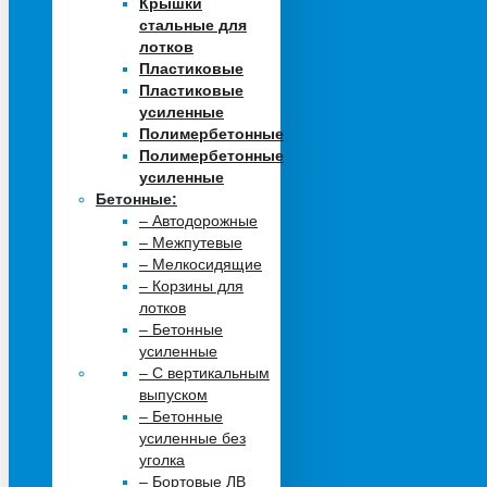
Крышки
стальные для
лотков
Пластиковые
Пластиковые
усиленные
Полимербетонные
Полимербетонные
усиленные
Бетонные:
– Автодорожные
– Межпутевые
– Мелкосидящие
– Корзины для
лотков
– Бетонные
усиленные
– С вертикальным
выпуском
– Бетонные
усиленные без
уголка
– Бортовые ЛВ