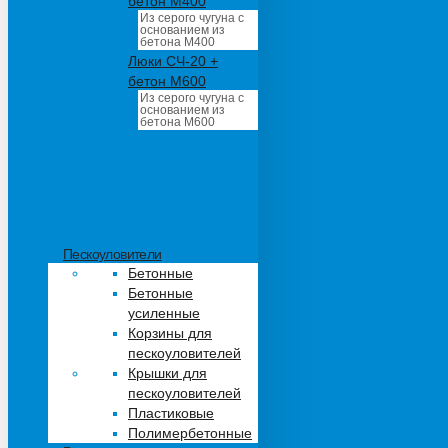
бетон М400
Из серого чугуна с
основанием из
бетона М400
Люки СЧ-20 +
бетон М600
Из серого чугуна с
основанием из
бетона М600
Пескоуловители
Бетонные
Бетонные
усиленные
Корзины для
пескоуловителей
Крышки для
пескоуловителей
Пластиковые
Полимербетонные