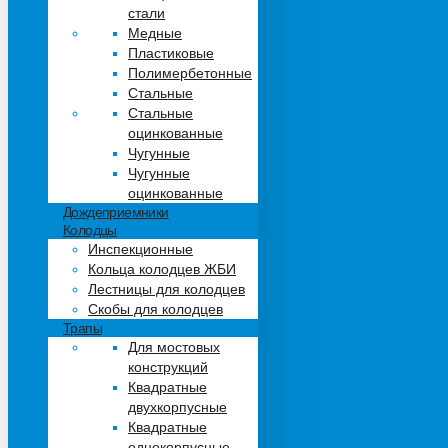
стали
Медные
Пластиковые
Полимербетонные
Стальные
Стальные
оцинкованные
Чугунные
Чугунные
оцинкованные
Дождеприемники
Колодцы
Инспекционные
Кольца колодцев ЖБИ
Лестницы для колодцев
Скобы для колодцев
Трапы
Для мостовых
конструкций
Квадратные
двухкорпусные
Квадратные
однокорпусные