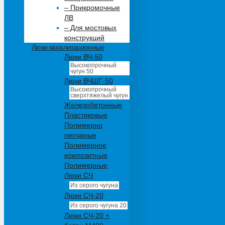
– Прикромочные
ЛВ
– Для мостовых
конструкций
Люки канализационные
Люки ВЧ-50
Высокопрочный
чугун 50
Люки ВЧШГ-50
Высокопрочный
сверхтяжелый чугун
Железобетонные
Пластиковые
Полимерно
песчаные
Полимерное
композитные
Полимерные
Люки СЧ
Из серого чугуна
Люки СЧ-20
Из серого чугуна 20
Люки СЧ-20 +