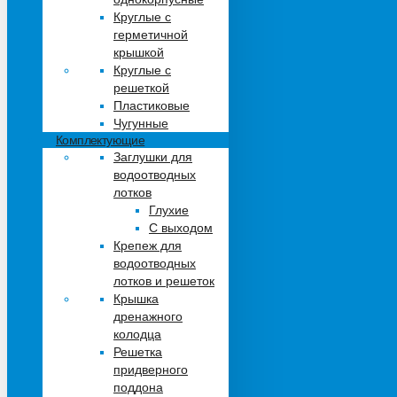
Круглые с
герметичной
крышкой
Круглые с
решеткой
Пластиковые
Чугунные
Комплектующие
Заглушки для
водоотводных
лотков
Глухие
С выходом
Крепеж для
водоотводных
лотков и решеток
Крышка
дренажного
колодца
Решетка
придверного
поддона