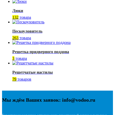
Люки
132
товара
Пескоуловитель
263
товара
Решетка придверного поддона
3
товара
Решетчатые настилы
79
товаров
Мы ждём Ваших заявок: info@vodoo.ru