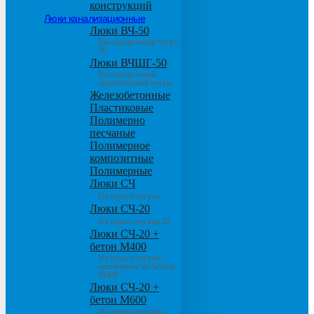
конструкций
Люки канализационные
Люки ВЧ-50
Высокопрочный чугун
50
Люки ВЧШГ-50
Высокопрочный
сверхтяжелый чугун
Железобетонные
Пластиковые
Полимерно
песчаные
Полимерное
композитные
Полимерные
Люки СЧ
Из серого чугуна
Люки СЧ-20
Из серого чугуна 20
Люки СЧ-20 +
бетон М400
Из серого чугуна с
основанием из бетона
М400
Люки СЧ-20 +
бетон М600
Из серого чугуна с