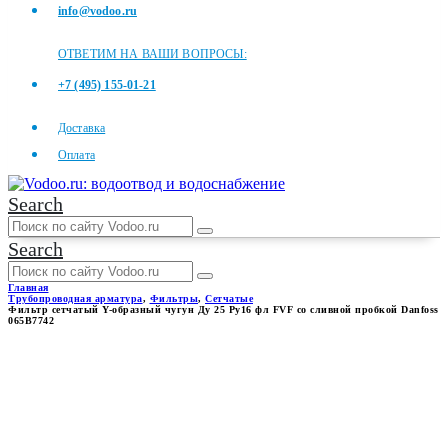
info@vodoo.ru
ОТВЕТИМ НА ВАШИ ВОПРОСЫ:
+7 (495) 155-01-21
Доставка
Оплата
Search
Search
Главная
Трубопроводная арматура
,
Фильтры
,
Сетчатые
Фильтр сетчатый Y-образный чугун Ду 25 Ру16 фл FVF со сливной пробкой Danfoss
065B7742
ФИЛЬТР СЕТЧАТЫЙ Y-
ОБРАЗНЫЙ ЧУГУН ДУ 25
РУ16 ФЛ FVF СО СЛИВНОЙ
ПРОБКОЙ DANFOSS 065B7742