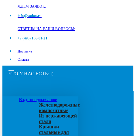
ЖДЕМ ЗАЯВОК:
info@vodoo.ru
ОТВЕТИМ НА ВАШИ ВОПРОСЫ:
+7 (495) 155-01-21
Доставка
Оплата
ЧТО У НАС ЕСТЬ:
Водоотводные лотки
Железнодорожные
композитные
Из нержавеющей
стали
Крышки
стальные для