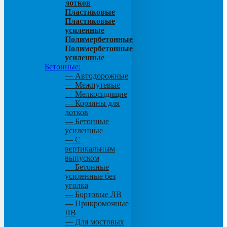
лотков
Пластиковые
Пластиковые
усиленные
Полимербетонные
Полимербетонные
усиленные
Бетонные:
— Автодорожные
— Межпутевые
— Мелкосидящие
— Корзины для
лотков
— Бетонные
усиленные
— С
вертикальным
выпуском
— Бетонные
усиленные без
уголка
— Бортовые ЛВ
— Прикромочные
ЛВ
— Для мостовых