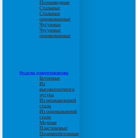
Полиамидные
Стальные
Стальные
оцинкованные
Чугунные
Чугунные
оцинкованные
Решетки дождеприемника
Бетонные
Из
высокопрочного
чугуна
Из нержавеющей
стали
Из оцинкованной
стали
Медные
Пластиковые
Полимербетонные