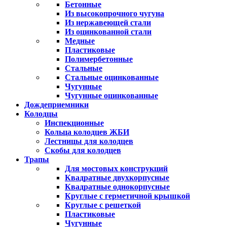
Бетонные
Из высокопрочного чугуна
Из нержавеющей стали
Из оцинкованной стали
Медные
Пластиковые
Полимербетонные
Стальные
Стальные оцинкованные
Чугунные
Чугунные оцинкованные
Дождеприемники
Колодцы
Инспекционные
Кольца колодцев ЖБИ
Лестницы для колодцев
Скобы для колодцев
Трапы
Для мостовых конструкций
Квадратные двухкорпусные
Квадратные однокорпусные
Круглые с герметичной крышкой
Круглые с решеткой
Пластиковые
Чугунные