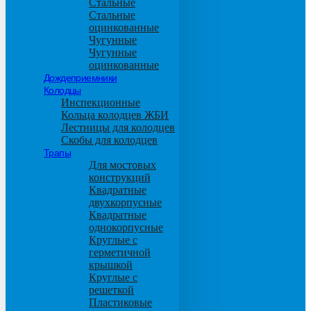
Стальные
Стальные
оцинкованные
Чугунные
Чугунные
оцинкованные
Дождеприемники
Колодцы
Инспекционные
Кольца колодцев ЖБИ
Лестницы для колодцев
Скобы для колодцев
Трапы
Для мостовых
конструкций
Квадратные
двухкорпусные
Квадратные
однокорпусные
Круглые с
герметичной
крышкой
Круглые с
решеткой
Пластиковые