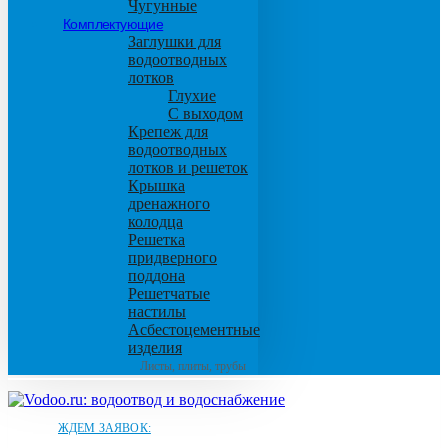
Чугунные
Комплектующие
Заглушки для
водоотводных
лотков
Глухие
С выходом
Крепеж для
водоотводных
лотков и решеток
Крышка
дренажного
колодца
Решетка
придверного
поддона
Решетчатые
настилы
Асбестоцементные
изделия
Листы, плиты, трубы
ЖДЕМ ЗАЯВОК: