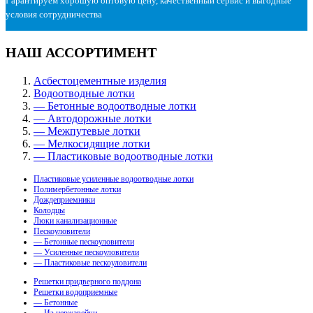
Гарантируем хорошую оптовую цену, качественный сервис и выгодные
условия сотрудничества
НАШ АССОРТИМЕНТ
Асбестоцементные изделия
Водоотводные лотки
— Бетонные водоотводные лотки
— Автодорожные лотки
— Межпутевые лотки
— Мелкосидящие лотки
— Пластиковые водоотводные лотки
Пластиковые усиленные водоотводные лотки
Полимербетонные лотки
Дождеприемники
Колодцы
Люки канализационные
Пескоуловители
— Бетонные пескоуловители
— Усиленные пескоуловители
— Пластиковые пескоуловители
Решетки придверного поддона
Решетки водоприемные
— Бетонные