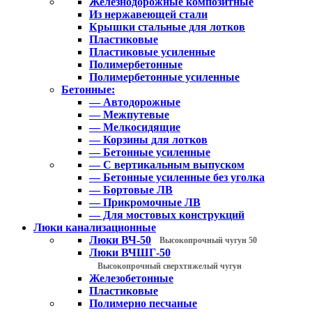
Железнодорожные композитные
Из нержавеющей стали
Крышки стальные для лотков
Пластиковые
Пластиковые усиленные
Полимербетонные
Полимербетонные усиленные
Бетонные:
— Автодорожные
— Межпутевые
— Мелкосидящие
— Корзины для лотков
— Бетонные усиленные
— С вертикальным выпуском
— Бетонные усиленные без уголка
— Бортовые ЛВ
— Прикромочные ЛВ
— Для мостовых конструкций
Люки канализационные
Люки ВЧ-50
Высокопрочный чугун 50
Люки ВЧШГ-50
Высокопрочный сверхтяжелый чугун
Железобетонные
Пластиковые
Полимерно песчаные