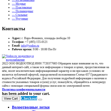
— Из нержавейки
— Медные
— Пластиковые
— Полиамидные
— Стальные
— Чугунные
Контакты
Адрес:
г. Наро-Фоминск, площадь свободы 10
Телефон:
+7 (495) 155-0121
Email:
info@vodoo.ru
Рабочее время:
9:00 - 18:00 Пн-Пт
2022 ООО ВОДООТВОД ИНН 7720377683 Обращаем ваше внимание на то, что
данный интернет-сайт, а также вся информация о товарах и ценах, предоставленная на
нём, носит исключительно информационный характер и ни при каких условиях не
является публичной офертой, определяемой положениями Статьи 437 Гражданского
кодекса Российской Федерации. Для получения подробной информации о наличии и
стоимости указанных товаров и (или) услуг, пожалуйста, обращайтесь к менеджеру
сайта с помощью специальной формы связи или по электронной почте.
Политика конфиденциальности
has been added to your cart.
Checkout
View Cart
Водоотводные лотки