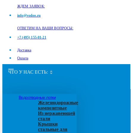
ЖДЕМ ЗАЯВОК:
info@vodoo.ru
ОТВЕТИМ НА ВАШИ ВОПРОСЫ:
+7 (495) 155-01-21
Доставка
Оплата
ЧТО У НАС ЕСТЬ:
Водоотводные лотки
Железнодорожные
композитные
Из нержавеющей
стали
Крышки
стальные для