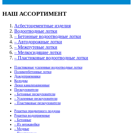
НАШ АССОРТИМЕНТ
Асбестоцементные изделия
Водоотводные лотки
– Бетонные водоотводные лотки
– Автодорожные лотки
– Межпутевые лотки
– Мелкосидящие лотки
– Пластиковые водоотводные лотки
Пластиковые усиленные водоотводные лотки
Полимербетонные лотки
Дождеприемники
Колодцы
Люки канализационные
Пескоуловители
– Бетонные пескоуловители
– Усиленные пескоуловители
– Пластиковые пескоуловители
Решетки придверного поддона
Решетки водоприемные
– Бетонные
– Из нержавейки
– Медные