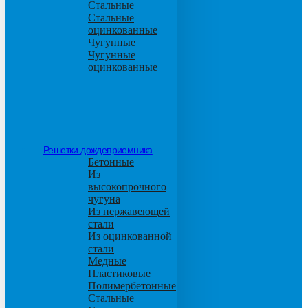
Стальные
Стальные
оцинкованные
Чугунные
Чугунные
оцинкованные
Решетки дождеприемника
Бетонные
Из
высокопрочного
чугуна
Из нержавеющей
стали
Из оцинкованной
стали
Медные
Пластиковые
Полимербетонные
Стальные