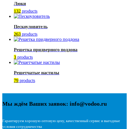
Люки
132
products
Пескоуловитель
263
products
Решетка придверного поддона
3
products
Решетчатые настилы
79
products
Мы ждём Ваших заявок: info@vodoo.ru
Гарантируем хорошую оптовую цену, качественный сервис и выгодные
условия сотрудничества