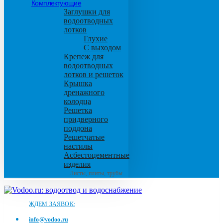
Комплектующие
Заглушки для
водоотводных
лотков
Глухие
С выходом
Крепеж для
водоотводных
лотков и решеток
Крышка
дренажного
колодца
Решетка
придверного
поддона
Решетчатые
настилы
Асбестоцементные
изделия
Листы, плиты, трубы
ЖДЕМ ЗАЯВОК:
info@vodoo.ru