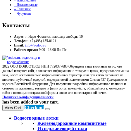
– Пластиковые
– Полиамидные
– Стальные
– Чугунные
Контакты
Адрес:
г. Наро-Фоминск, площадь свободы 10
Телефон:
+7 (495) 155-0121
Email:
info@vodoo.ru
Рабочее время:
9:00 - 18:00 Пн-Пт
2022 ООО ВОДООТВОД ИНН 7720377683 Обращаем ваше внимание на то, что
данный интернет-сайт, а также вся информация о товарах и ценах, предоставленная на
нём, носит исключительно информационный характер и ни при каких условиях не
является публичной офертой, определяемой положениями Статьи 437 Гражданского
кодекса Российской Федерации. Для получения подробной информации о наличии и
стоимости указанных товаров и (или) услуг, пожалуйста, обращайтесь к менеджеру
сайта с помощью специальной формы связи или по электронной почте.
Политика конфиденциальности
has been added to your cart.
Checkout
View Cart
Водоотводные лотки
Железнодорожные композитные
Из нержавеющей стали