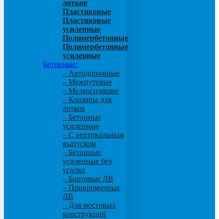
лотков
Пластиковые
Пластиковые
усиленные
Полимербетонные
Полимербетонные
усиленные
Бетонные:
– Автодорожные
– Межпутевые
– Мелкосидящие
– Корзины для
лотков
– Бетонные
усиленные
– С вертикальным
выпуском
– Бетонные
усиленные без
уголка
– Бортовые ЛВ
– Прикромочные
ЛВ
– Для мостовых
конструкций