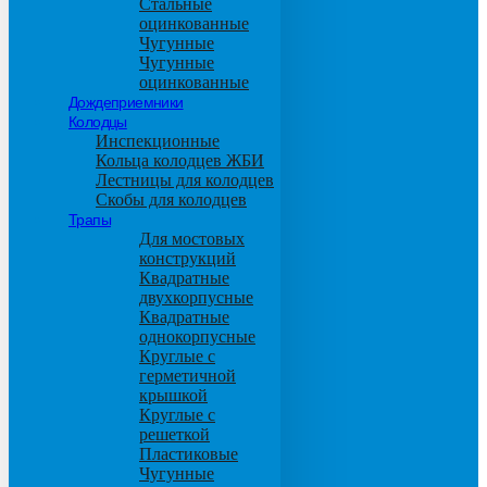
Стальные
оцинкованные
Чугунные
Чугунные
оцинкованные
Дождеприемники
Колодцы
Инспекционные
Кольца колодцев ЖБИ
Лестницы для колодцев
Скобы для колодцев
Трапы
Для мостовых
конструкций
Квадратные
двухкорпусные
Квадратные
однокорпусные
Круглые с
герметичной
крышкой
Круглые с
решеткой
Пластиковые
Чугунные