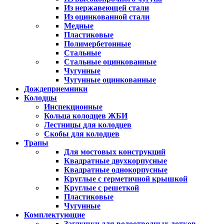
Из нержавеющей стали
Из оцинкованной стали
Медные
Пластиковые
Полимербетонные
Стальные
Стальные оцинкованные
Чугунные
Чугунные оцинкованные
Дождеприемники
Колодцы
Инспекционные
Кольца колодцев ЖБИ
Лестницы для колодцев
Скобы для колодцев
Трапы
Для мостовых конструкций
Квадратные двухкорпусные
Квадратные однокорпусные
Круглые с герметичной крышкой
Круглые с решеткой
Пластиковые
Чугунные
Комплектующие
Заглушки для водоотводных лотков