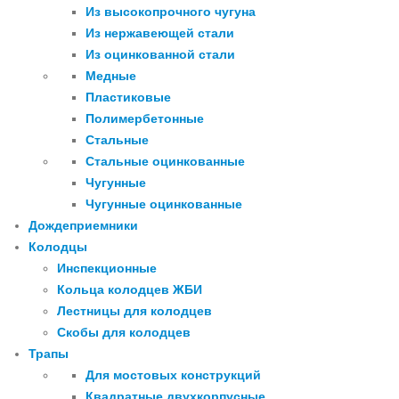
Из высокопрочного чугуна
Из нержавеющей стали
Из оцинкованной стали
Медные
Пластиковые
Полимербетонные
Стальные
Стальные оцинкованные
Чугунные
Чугунные оцинкованные
Дождеприемники
Колодцы
Инспекционные
Кольца колодцев ЖБИ
Лестницы для колодцев
Скобы для колодцев
Трапы
Для мостовых конструкций
Квадратные двухкорпусные