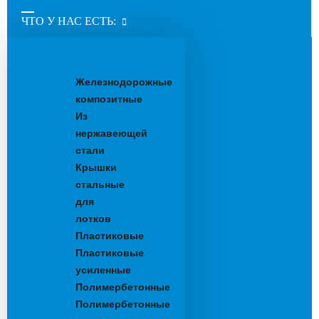
ЧТО У НАС ЕСТЬ:
Водоотводные
лотки
Железнодорожные
композитные
Из
нержавеющей
стали
Крышки
стальные
для
лотков
Пластиковые
Пластиковые
усиленные
Полимербетонные
Полимербетонные