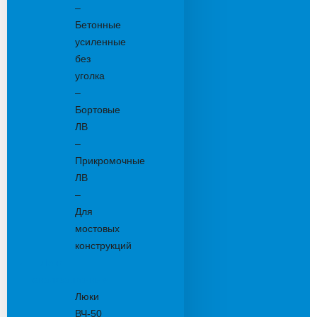
–
Бетонные
усиленные
без
уголка
–
Бортовые
ЛВ
–
Прикромочные
ЛВ
–
Для
мостовых
конструкций
Люки
канализационные
Люки
ВЧ-50