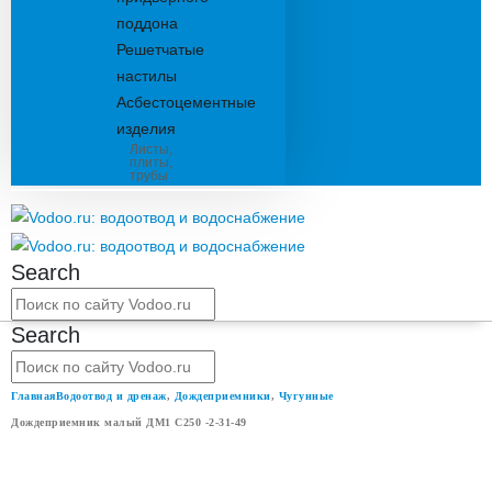
поддона
Решетчатые
настилы
Асбестоцементные
изделия
Листы,
плиты,
трубы
Search
Search
Главная
Водоотвод и дренаж
,
Дождеприемники
,
Чугунные
Дождеприемник малый ДМ1 С250 -2-31-49
ДОЖДЕПРИЕМНИК МАЛЫЙ