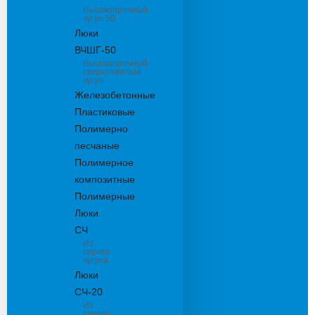
Высокопрочный
чугун 50
Люки
ВЧШГ-50
Высокопрочный
сверхтяжелый
чугун
Железобетонные
Пластиковые
Полимерно
песчаные
Полимерное
композитные
Полимерные
Люки
СЧ
Из
серого
чугуна
Люки
СЧ-20
Из
серого