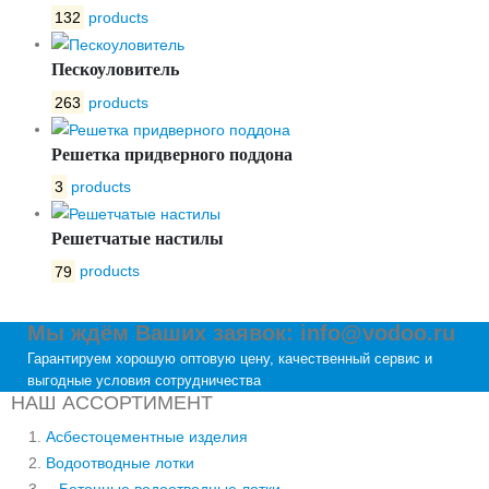
132
products
Пескоуловитель
263
products
Решетка придверного поддона
3
products
Решетчатые настилы
79
products
Мы ждём Ваших заявок: info@vodoo.ru
Гарантируем хорошую оптовую цену, качественный сервис и
выгодные условия сотрудничества
НАШ АССОРТИМЕНТ
Асбестоцементные изделия
Водоотводные лотки