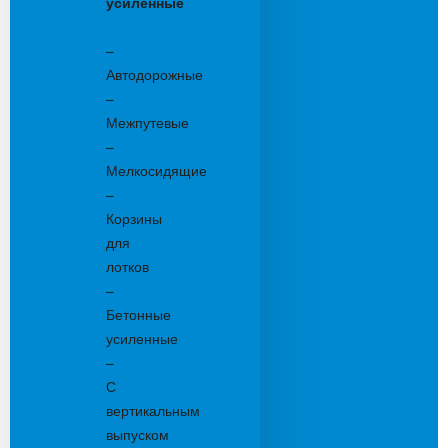
усиленные
Бетонные:
–
Автодорожные
–
Межпутевые
–
Мелкосидящие
–
Корзины
для
лотков
–
Бетонные
усиленные
–
С
вертикальным
выпуском