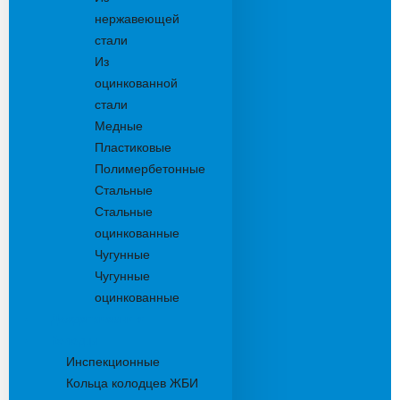
нержавеющей
стали
Из
оцинкованной
стали
Медные
Пластиковые
Полимербетонные
Стальные
Стальные
оцинкованные
Чугунные
Чугунные
оцинкованные
Дождеприемники
Колодцы
Инспекционные
Кольца колодцев ЖБИ