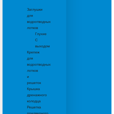
Комплектующие
Заглушки
для
водоотводных
лотков
Глухие
С
выходом
Крепеж
для
водоотводных
лотков
и
решеток
Крышка
дренажного
колодца
Решетка
придверного