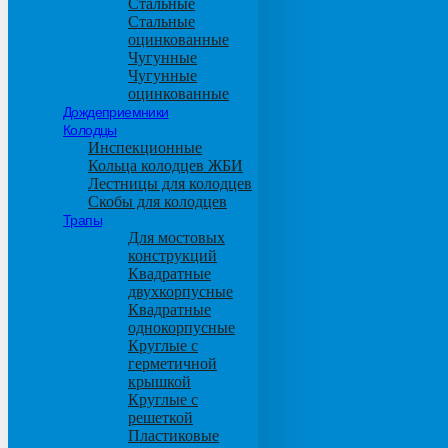
Стальные
Стальные
оцинкованные
Чугунные
Чугунные
оцинкованные
Дождеприемники
Колодцы
Инспекционные
Кольца колодцев ЖБИ
Лестницы для колодцев
Скобы для колодцев
Трапы
Для мостовых
конструкций
Квадратные
двухкорпусные
Квадратные
однокорпусные
Круглые с
герметичной
крышкой
Круглые с
решеткой
Пластиковые