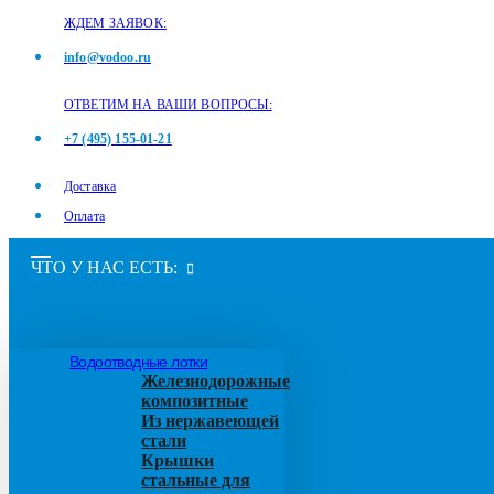
ЖДЕМ ЗАЯВОК:
info@vodoo.ru
ОТВЕТИМ НА ВАШИ ВОПРОСЫ:
+7 (495) 155-01-21
Доставка
Оплата
ЧТО У НАС ЕСТЬ:
Водоотводные лотки
Железнодорожные
композитные
Из нержавеющей
стали
Крышки
стальные для