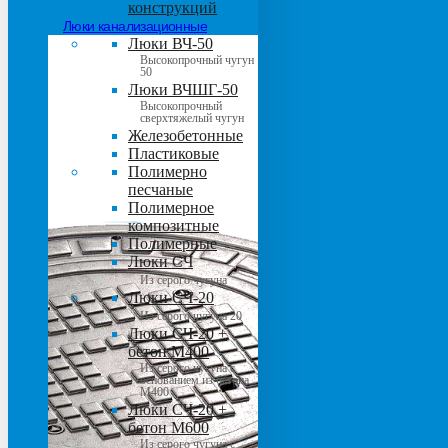
конструкций
Люки канализационные
Люки ВЧ-50
Высокопрочный чугун
50
Люки ВЧШГ-50
Высокопрочный
сверхтяжелый чугун
Железобетонные
Пластиковые
Полимерно
песчаные
Полимерное
композитные
Полимерные
Люки СЧ
Из серого чугуна
Люки СЧ-20
Из серого чугуна 20
Люки СЧ-20 +
бетон М400
Из серого чугуна с
основанием из бетона
М400
Люки СЧ-20 +
бетон М600
Из серого чугуна с