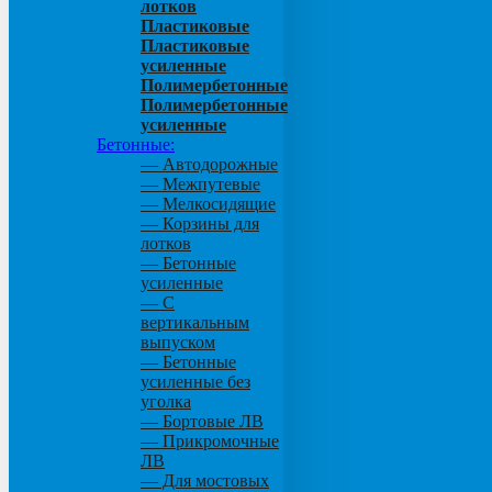
лотков
Пластиковые
Пластиковые
усиленные
Полимербетонные
Полимербетонные
усиленные
Бетонные:
— Автодорожные
— Межпутевые
— Мелкосидящие
— Корзины для
лотков
— Бетонные
усиленные
— С
вертикальным
выпуском
— Бетонные
усиленные без
уголка
— Бортовые ЛВ
— Прикромочные
ЛВ
— Для мостовых