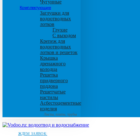
Чугунные
Комплектующие
Заглушки для
водоотводных
лотков
Глухие
С выходом
Крепеж для
водоотводных
лотков и решеток
Крышка
дренажного
колодца
Решетка
придверного
поддона
Решетчатые
настилы
Асбестоцементные
изделия
Листы, плиты, трубы
ЖДЕМ ЗАЯВОК: