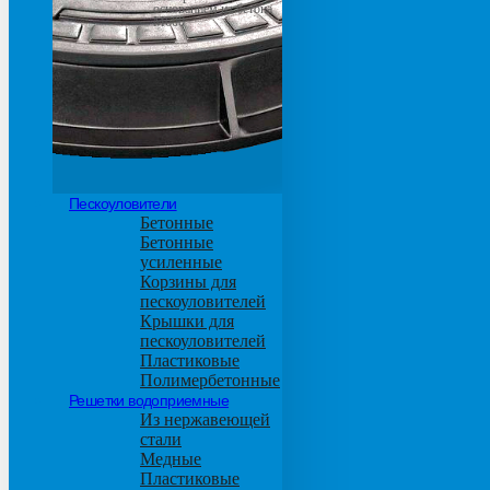
основанием из бетона
М600
Пескоуловители
Бетонные
Бетонные
усиленные
Корзины для
пескоуловителей
Крышки для
пескоуловителей
Пластиковые
Полимербетонные
Решетки водоприемные
Из нержавеющей
стали
Медные
Пластиковые