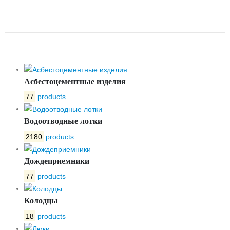
BETONPLUS 500.650.180
ЩЕЛЕВАЯ ПП10 E600
Асбестоцементные изделия
77
products
Водоотводные лотки
2180
products
Дождеприемники
77
products
Колодцы
18
products