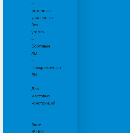
–
Бетонные
усиленные
без
уголка
–
Бортовые
ЛВ
–
Прикромочные
ЛВ
–
Для
мостовых
конструкций
Люки
канализационные
Люки
ВЧ-50