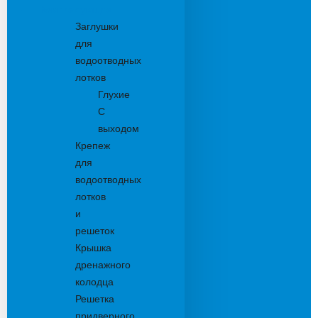
Комплектующие
Заглушки
для
водоотводных
лотков
Глухие
С
выходом
Крепеж
для
водоотводных
лотков
и
решеток
Крышка
дренажного
колодца
Решетка
придверного