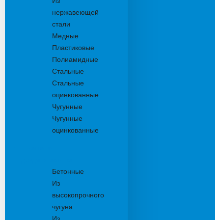
Из
нержавеющей
стали
Медные
Пластиковые
Полиамидные
Стальные
Стальные
оцинкованные
Чугунные
Чугунные
оцинкованные
Решетки
дождеприемника
Бетонные
Из
высокопрочного
чугуна
Из