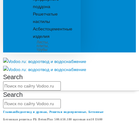
поддона
Решетчатые
настилы
Асбестоцементные
изделия
Листы,
плиты,
трубы
Search
Search
Главная
Водоотвод и дренаж
,
Решетки водоприемные
,
Бетонные
Бетонная решетка РБ BetonPlus 500.650.180 щелевая пп10 E600
БЕТОННАЯ РЕШЕТКА РБ