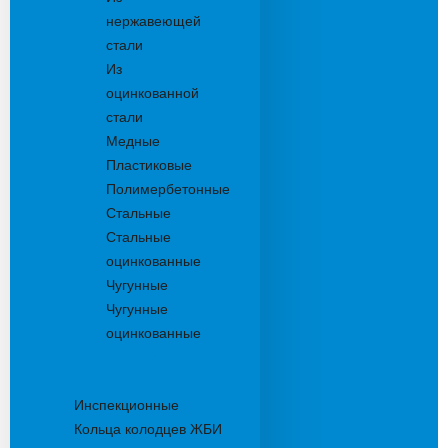
нержавеющей
стали
Из
оцинкованной
стали
Медные
Пластиковые
Полимербетонные
Стальные
Стальные
оцинкованные
Чугунные
Чугунные
оцинкованные
Дождеприемники
Колодцы
Инспекционные
Кольца колодцев ЖБИ