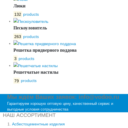
Люки
132
products
Пескоуловитель
263
products
Решетка придверного поддона
3
products
Решетчатые настилы
79
products
Мы ждём Ваших заявок: info@vodoo.ru
Гарантируем хорошую оптовую цену, качественный сервис и
выгодные условия сотрудничества
НАШ АССОРТИМЕНТ
Асбестоцементные изделия