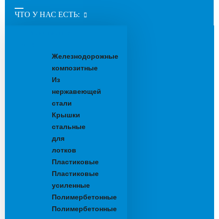
ЧТО У НАС ЕСТЬ:
Водоотводные
лотки
Железнодорожные
композитные
Из
нержавеющей
стали
Крышки
стальные
для
лотков
Пластиковые
Пластиковые
усиленные
Полимербетонные
Полимербетонные