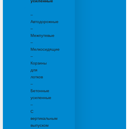
усиленные
Бетонные:
–
Автодорожные
–
Межпутевые
–
Мелкосидящие
–
Корзины
для
лотков
–
Бетонные
усиленные
–
С
вертикальным
выпуском