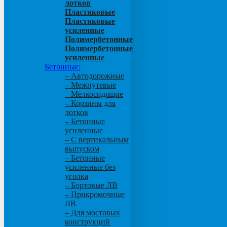
лотков
Пластиковые
Пластиковые
усиленные
Полимербетонные
Полимербетонные
усиленные
Бетонные:
– Автодорожные
– Межпутевые
– Мелкосидящие
– Корзины для
лотков
– Бетонные
усиленные
– С вертикальным
выпуском
– Бетонные
усиленные без
уголка
– Бортовые ЛВ
– Прикромочные
ЛВ
– Для мостовых
конструкций