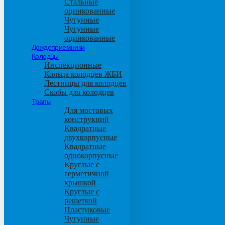
Стальные
оцинкованные
Чугунные
Чугунные
оцинкованные
Дождеприемники
Колодцы
Инспекционные
Кольца колодцев ЖБИ
Лестницы для колодцев
Скобы для колодцев
Трапы
Для мостовых
конструкций
Квадратные
двухкорпусные
Квадратные
однокорпусные
Круглые с
герметичной
крышкой
Круглые с
решеткой
Пластиковые
Чугунные