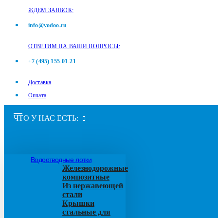
ЖДЕМ ЗАЯВОК:
info@vodoo.ru
ОТВЕТИМ НА ВАШИ ВОПРОСЫ:
+7 (495) 155-01-21
Доставка
Оплата
ЧТО У НАС ЕСТЬ:
Водоотводные лотки
Железнодорожные
композитные
Из нержавеющей
стали
Крышки
стальные для