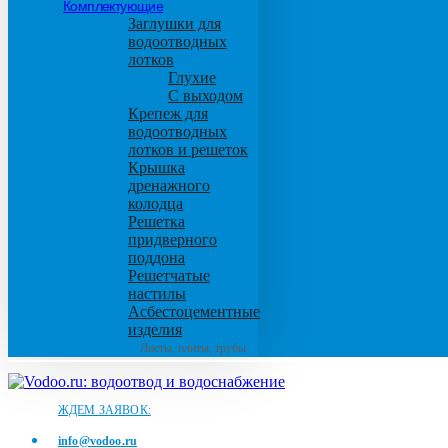
Комплектующие
Заглушки для
водоотводных
лотков
Глухие
С выходом
Крепеж для
водоотводных
лотков и решеток
Крышка
дренажного
колодца
Решетка
придверного
поддона
Решетчатые
настилы
Асбестоцементные
изделия
Листы, плиты, трубы
ЖДЕМ ЗАЯВОК:
info@vodoo.ru