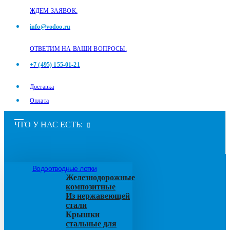
ЖДЕМ ЗАЯВОК:
info@vodoo.ru
ОТВЕТИМ НА ВАШИ ВОПРОСЫ:
+7 (495) 155-01-21
Доставка
Оплата
ЧТО У НАС ЕСТЬ:
Водоотводные лотки
Железнодорожные
композитные
Из нержавеющей
стали
Крышки
стальные для