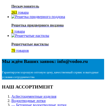
Пескоуловитель
263
товара
Решетка придверного поддона
3
товара
Решетчатые настилы
79
товаров
Мы ждём Ваших заявок: info@vodoo.ru
Гарантируем хорошую оптовую цену, качественный сервис и выгодные
условия сотрудничества
НАШ АССОРТИМЕНТ
Асбестоцементные изделия
Водоотводные лотки
— Бетонные водоотводные лотки