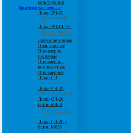
конструкций
Люки канализационные
Люки ВЧ-50
Высокопрочный чугун
50
Люки ВЧШГ-50
Высокопрочный
сверхтяжелый чугун
Железобетонные
Пластиковые
Полимерно
песчаные
Полимерное
композитные
Полимерные
Люки СЧ
Из серого чугуна
Люки СЧ-20
Из серого чугуна 20
Люки СЧ-20 +
бетон М400
Из серого чугуна с
основанием из бетона
М400
Люки СЧ-20 +
бетон М600
Из серого чугуна с