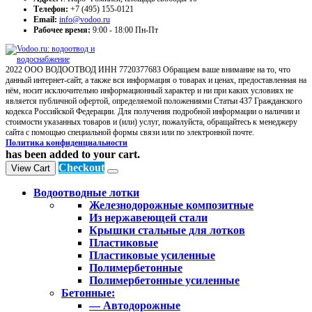
Телефон:
+7 (495) 155-0121
Email:
info@vodoo.ru
Рабочее время:
9:00 - 18:00 Пн-Пт
2022 ООО ВОДООТВОД ИНН 7720377683 Обращаем ваше внимание на то, что
данный интернет-сайт, а также вся информация о товарах и ценах, предоставленная на
нём, носит исключительно информационный характер и ни при каких условиях не
является публичной офертой, определяемой положениями Статьи 437 Гражданского
кодекса Российской Федерации. Для получения подробной информации о наличии и
стоимости указанных товаров и (или) услуг, пожалуйста, обращайтесь к менеджеру
сайта с помощью специальной формы связи или по электронной почте.
Политика конфиденциальности
has been added to your cart.
Checkout
View Cart
Водоотводные лотки
Железнодорожные композитные
Из нержавеющей стали
Крышки стальные для лотков
Пластиковые
Пластиковые усиленные
Полимербетонные
Полимербетонные усиленные
Бетонные:
— Автодорожные