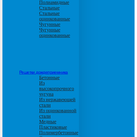
Полиамидные
Стальные
Стальные
оцинкованные
Чугунные
Чугунные
оцинкованные
Решетки дождеприемника
Бетонные
Из
высокопрочного
чугуна
Из нержавеющей
стали
Из оцинкованной
стали
Медные
Пластиковые
Полимербетонные