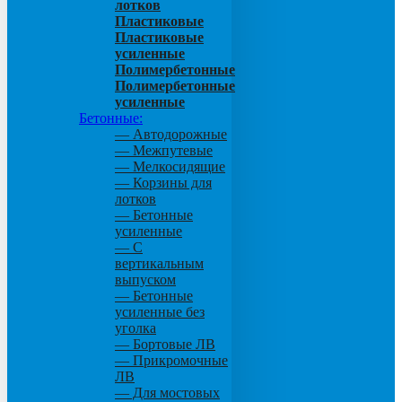
лотков
Пластиковые
Пластиковые
усиленные
Полимербетонные
Полимербетонные
усиленные
Бетонные:
— Автодорожные
— Межпутевые
— Мелкосидящие
— Корзины для
лотков
— Бетонные
усиленные
— С
вертикальным
выпуском
— Бетонные
усиленные без
уголка
— Бортовые ЛВ
— Прикромочные
ЛВ
— Для мостовых