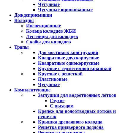
Чугунные
Чугунные оцинкованные
Дождеприемники
Колодцы
Инспекционные
Кольца колодцев ЖБИ
Лестницы для колодцев
Скобы для колодцев
Трапы
Для мостовых конструкций
Квадратные двухкорпусные
Квадратные однокорпусные
Круглые с герметичной крышкой
Круглые с решеткой
Пластиковые
Чугунные
Комплектующие
Заглушки для водоотводных лотков
Глухие
С выходом
Крепеж для водоотводных лотков и
решеток
Крышка дренажного колодца
Решетка придверного поддона
Решетчатые настилы