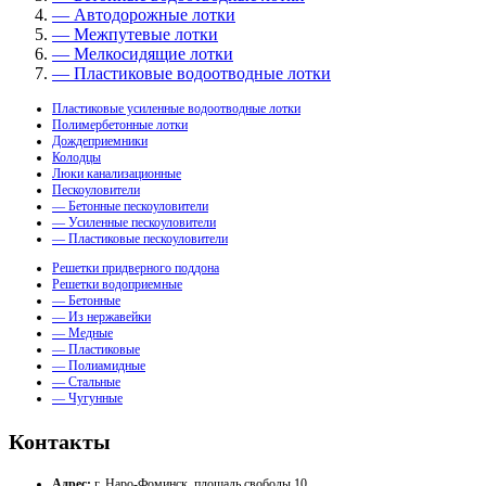
— Автодорожные лотки
— Межпутевые лотки
— Мелкосидящие лотки
— Пластиковые водоотводные лотки
Пластиковые усиленные водоотводные лотки
Полимербетонные лотки
Дождеприемники
Колодцы
Люки канализационные
Пескоуловители
— Бетонные пескоуловители
— Усиленные пескоуловители
— Пластиковые пескоуловители
Решетки придверного поддона
Решетки водоприемные
— Бетонные
— Из нержавейки
— Медные
— Пластиковые
— Полиамидные
— Стальные
— Чугунные
Контакты
Адрес:
г. Наро-Фоминск, площадь свободы 10