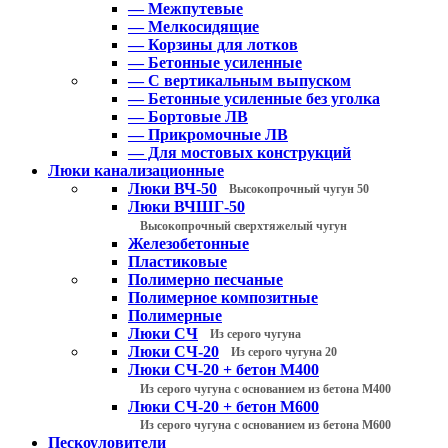
— Межпутевые
— Мелкосидящие
— Корзины для лотков
— Бетонные усиленные
— С вертикальным выпуском
— Бетонные усиленные без уголка
— Бортовые ЛВ
— Прикромочные ЛВ
— Для мостовых конструкций
Люки канализационные
Люки ВЧ-50
Высокопрочный чугун 50
Люки ВЧШГ-50
Высокопрочный сверхтяжелый чугун
Железобетонные
Пластиковые
Полимерно песчаные
Полимерное композитные
Полимерные
Люки СЧ
Из серого чугуна
Люки СЧ-20
Из серого чугуна 20
Люки СЧ-20 + бетон М400
Из серого чугуна с основанием из бетона М400
Люки СЧ-20 + бетон М600
Из серого чугуна с основанием из бетона М600
Пескоуловители