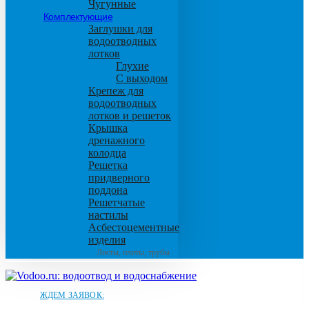
Чугунные
Комплектующие
Заглушки для
водоотводных
лотков
Глухие
С выходом
Крепеж для
водоотводных
лотков и решеток
Крышка
дренажного
колодца
Решетка
придверного
поддона
Решетчатые
настилы
Асбестоцементные
изделия
Листы, плиты, трубы
ЖДЕМ ЗАЯВОК: