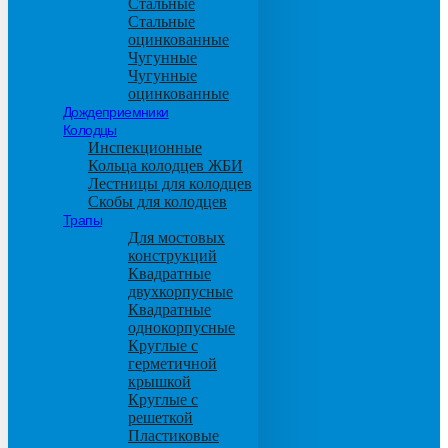
Стальные
Стальные
оцинкованные
Чугунные
Чугунные
оцинкованные
Дождеприемники
Колодцы
Инспекционные
Кольца колодцев ЖБИ
Лестницы для колодцев
Скобы для колодцев
Трапы
Для мостовых
конструкций
Квадратные
двухкорпусные
Квадратные
однокорпусные
Круглые с
герметичной
крышкой
Круглые с
решеткой
Пластиковые