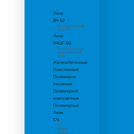
канализационные
Люки
ВЧ-50
Высокопрочный
чугун 50
Люки
ВЧШГ-50
Высокопрочный
сверхтяжелый
чугун
Железобетонные
Пластиковые
Полимерно
песчаные
Полимерное
композитные
Полимерные
Люки
СЧ
Из
серого
чугуна