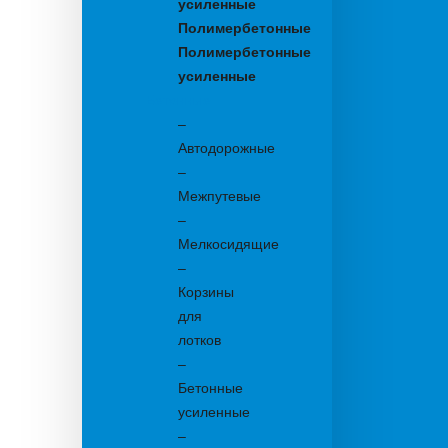
усиленные
Полимербетонные
Полимербетонные
усиленные
Бетонные:
–
Автодорожные
–
Межпутевые
–
Мелкосидящие
–
Корзины
для
лотков
–
Бетонные
усиленные
–