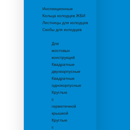
Колодцы
Инспекционные
Кольца колодцев ЖБИ
Лестницы для колодцев
Скобы для колодцев
Трапы
Для
мостовых
конструкций
Квадратные
двухкорпусные
Квадратные
однокорпусные
Круглые
с
герметичной
крышкой
Круглые
с