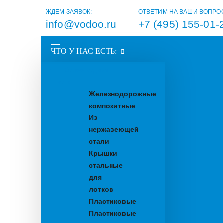
ЖДЕМ ЗАЯВОК:
ОТВЕТИМ НА ВАШИ ВОПРО
info@vodoo.ru
+7 (495) 155-01-
ЧТО У НАС ЕСТЬ:
Водоотводные
лотки
Железнодорожные
композитные
Из
нержавеющей
стали
Крышки
стальные
для
лотков
Пластиковые
Пластиковые