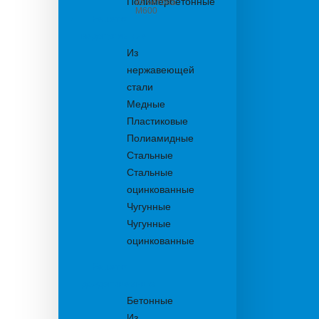
Полимербетонные
из бетона
М600
Решетки
водоприемные
Из
нержавеющей
стали
Медные
Пластиковые
Полиамидные
Стальные
Стальные
оцинкованные
Чугунные
Чугунные
оцинкованные
Решетки
дождеприемника
Бетонные
Из