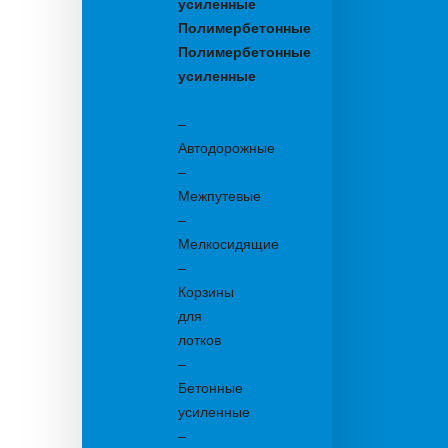
усиленные
Полимербетонные
Полимербетонные
усиленные
Бетонные:
–
Автодорожные
–
Межпутевые
–
Мелкосидящие
–
Корзины
для
лотков
–
Бетонные
усиленные
–