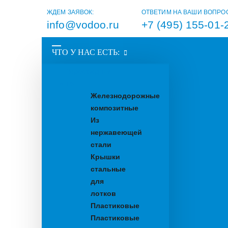
ЖДЕМ ЗАЯВОК:
ОТВЕТИМ НА ВАШИ ВОПРО
info@vodoo.ru
+7 (495) 155-01-
ЧТО У НАС ЕСТЬ:
Водоотводные
лотки
Железнодорожные
композитные
Из
нержавеющей
стали
Крышки
стальные
для
лотков
Пластиковые
Пластиковые