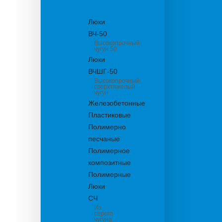
канализационные
Люки
ВЧ-50
Высокопрочный
чугун 50
Люки
ВЧШГ-50
Высокопрочный
сверхтяжелый
чугун
Железобетонные
Пластиковые
Полимерно
песчаные
Полимерное
композитные
Полимерные
Люки
СЧ
Из
серого
чугуна