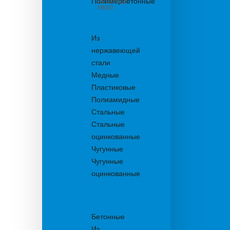
Полимербетонные
из бетона
М600
Решетки
водоприемные
Из
нержавеющей
стали
Медные
Пластиковые
Полиамидные
Стальные
Стальные
оцинкованные
Чугунные
Чугунные
оцинкованные
Решетки
дождеприемника
Бетонные
Из