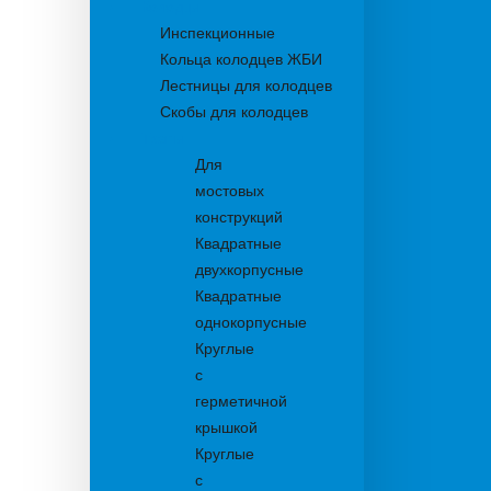
Колодцы
Инспекционные
Кольца колодцев ЖБИ
Лестницы для колодцев
Скобы для колодцев
Трапы
Для
мостовых
конструкций
Квадратные
двухкорпусные
Квадратные
однокорпусные
Круглые
с
герметичной
крышкой
Круглые
с