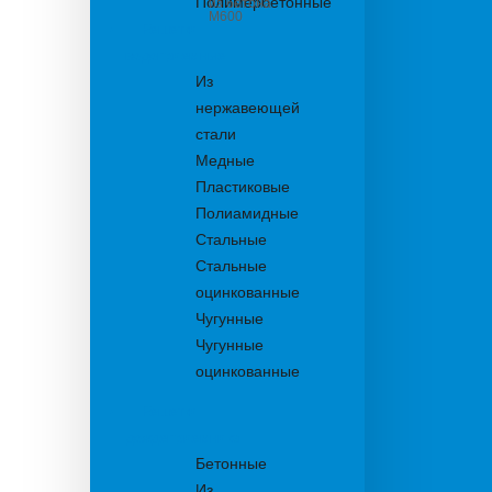
Полимербетонные
из бетона
М600
Решетки
водоприемные
Из
нержавеющей
стали
Медные
Пластиковые
Полиамидные
Стальные
Стальные
оцинкованные
Чугунные
Чугунные
оцинкованные
Решетки
дождеприемника
Бетонные
Из