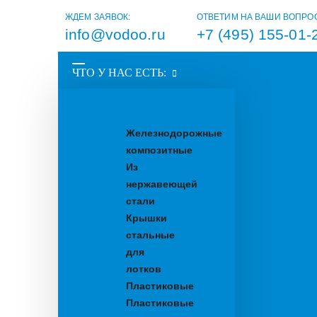
ЖДЕМ ЗАЯВОК:
ОТВЕТИМ НА ВАШИ ВОПРО
info@vodoo.ru
+7 (495) 155-01-
ЧТО У НАС ЕСТЬ:
Водоотводные
лотки
Железнодорожные
композитные
Из
нержавеющей
стали
Крышки
стальные
для
лотков
Пластиковые
Пластиковые