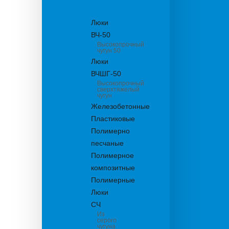
канализационные
Люки
ВЧ-50
Высокопрочный
чугун 50
Люки
ВЧШГ-50
Высокопрочный
сверхтяжелый
чугун
Железобетонные
Пластиковые
Полимерно
песчаные
Полимерное
композитные
Полимерные
Люки
СЧ
Из
серого
чугуна