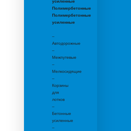
усиленные
Полимербетонные
Полимербетонные
усиленные
Бетонные:
–
Автодорожные
–
Межпутевые
–
Мелкосидящие
–
Корзины
для
лотков
–
Бетонные
усиленные
–