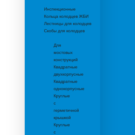
Колодцы
Инспекционные
Кольца колодцев ЖБИ
Лестницы для колодцев
Скобы для колодцев
Трапы
Для
мостовых
конструкций
Квадратные
двухкорпусные
Квадратные
однокорпусные
Круглые
с
герметичной
крышкой
Круглые
с