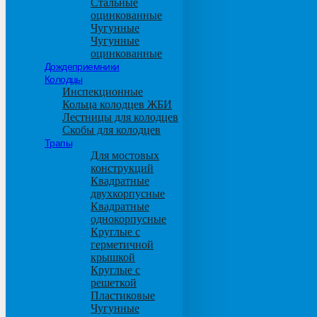
Стальные
оцинкованные
Чугунные
Чугунные
оцинкованные
Дождеприемники
Колодцы
Инспекционные
Кольца колодцев ЖБИ
Лестницы для колодцев
Скобы для колодцев
Трапы
Для мостовых
конструкций
Квадратные
двухкорпусные
Квадратные
однокорпусные
Круглые с
герметичной
крышкой
Круглые с
решеткой
Пластиковые
Чугунные