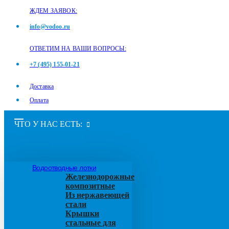
ЖДЕМ ЗАЯВОК:
info@vodoo.ru
ОТВЕТИМ НА ВАШИ ВОПРОСЫ:
+7 (495) 155-01-21
Доставка
Оплата
ЧТО У НАС ЕСТЬ:
Водоотводные лотки
Железнодорожные
композитные
Из нержавеющей
стали
Крышки
стальные для