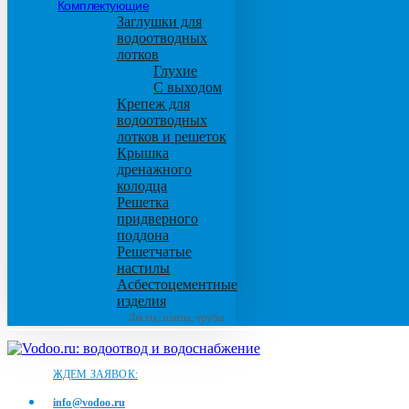
Комплектующие
Заглушки для
водоотводных
лотков
Глухие
С выходом
Крепеж для
водоотводных
лотков и решеток
Крышка
дренажного
колодца
Решетка
придверного
поддона
Решетчатые
настилы
Асбестоцементные
изделия
Листы, плиты, трубы
ЖДЕМ ЗАЯВОК:
info@vodoo.ru