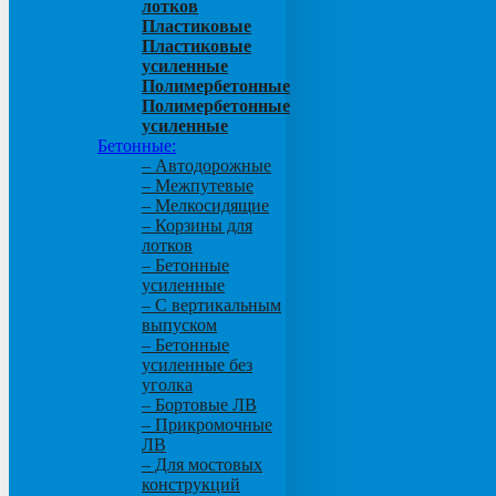
лотков
Пластиковые
Пластиковые
усиленные
Полимербетонные
Полимербетонные
усиленные
Бетонные:
– Автодорожные
– Межпутевые
– Мелкосидящие
– Корзины для
лотков
– Бетонные
усиленные
– С вертикальным
выпуском
– Бетонные
усиленные без
уголка
– Бортовые ЛВ
– Прикромочные
ЛВ
– Для мостовых
конструкций