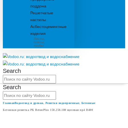
поддона
Решетчатые
настилы
Асбестоцементные
изделия
Листы,
плиты,
трубы
Search
Search
Главная
Водоотвод и дренаж
,
Решетки водоприемные
,
Бетонные
Бетонная решетка РБ BetonPlus 150.250.180 щелевая пр4 D400
БЕТОННАЯ РЕШЕТКА РБ