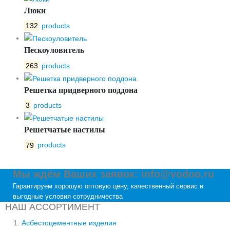
Люки
132
products
Пескоуловитель
263
products
Решетка придверного поддона
3
products
Решетчатые настилы
79
products
Мы ждём Ваших заявок: info@vodoo.ru
Гарантируем хорошую оптовую цену, качественный сервис и
выгодные условия сотрудничества
НАШ АССОРТИМЕНТ
Асбестоцементные изделия