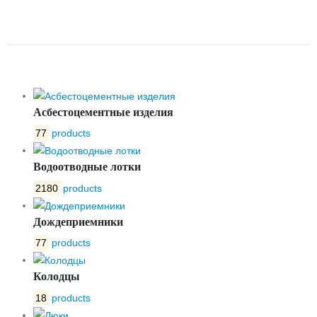
BETONPLUS 150.250.180
ЩЕЛЕВАЯ ПР4 D400
Асбестоцементные изделия
77
products
Водоотводные лотки
2180
products
Дождеприемники
77
products
Колодцы
18
products