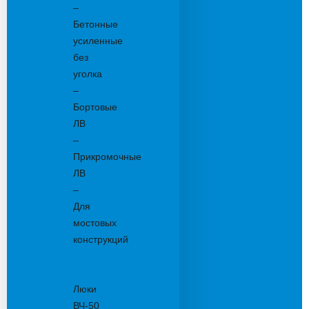
–
Бетонные
усиленные
без
уголка
–
Бортовые
ЛВ
–
Прикромочные
ЛВ
–
Для
мостовых
конструкций
Люки
канализационные
Люки
ВЧ-50