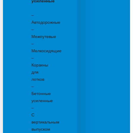
усиленные
Бетонные:
–
Автодорожные
–
Межпутевые
–
Мелкосидящие
–
Корзины
для
лотков
–
Бетонные
усиленные
–
С
вертикальным
выпуском