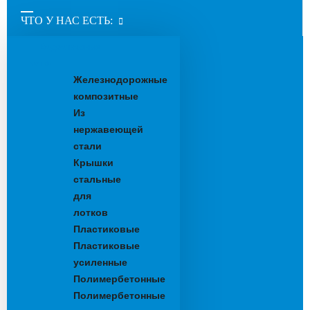
ЧТО У НАС ЕСТЬ:
Водоотводные
лотки
Железнодорожные
композитные
Из
нержавеющей
стали
Крышки
стальные
для
лотков
Пластиковые
Пластиковые
усиленные
Полимербетонные
Полимербетонные