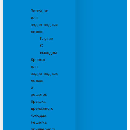
Комплектующие
Заглушки
для
водоотводных
лотков
Глухие
С
выходом
Крепеж
для
водоотводных
лотков
и
решеток
Крышка
дренажного
колодца
Решетка
придверного