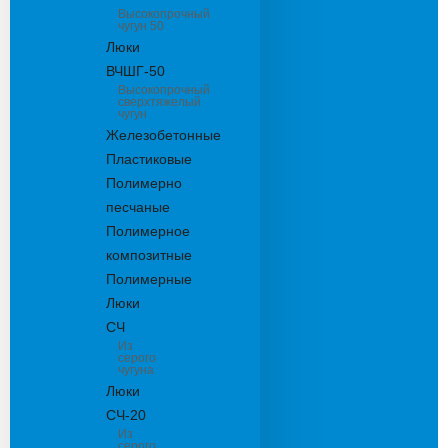
Высокопрочный
чугун 50
Люки
ВЧШГ-50
Высокопрочный
сверхтяжелый
чугун
Железобетонные
Пластиковые
Полимерно
песчаные
Полимерное
композитные
Полимерные
Люки
СЧ
Из
серого
чугуна
Люки
СЧ-20
Из
серого