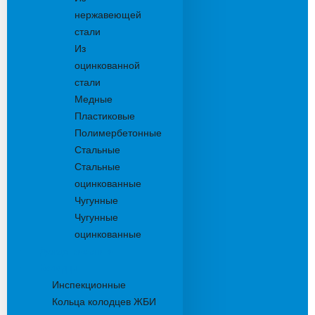
нержавеющей
стали
Из
оцинкованной
стали
Медные
Пластиковые
Полимербетонные
Стальные
Стальные
оцинкованные
Чугунные
Чугунные
оцинкованные
Дождеприемники
Колодцы
Инспекционные
Кольца колодцев ЖБИ