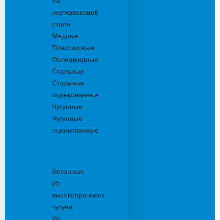
Из
нержавеющей
стали
Медные
Пластиковые
Полиамидные
Стальные
Стальные
оцинкованные
Чугунные
Чугунные
оцинкованные
Решетки
дождеприемника
Бетонные
Из
высокопрочного
чугуна
Из