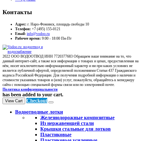
Контакты
Адрес:
г. Наро-Фоминск, площадь свободы 10
Телефон:
+7 (495) 155-0121
Email:
info@vodoo.ru
Рабочее время:
9:00 - 18:00 Пн-Пт
2022 ООО ВОДООТВОД ИНН 7720377683 Обращаем ваше внимание на то, что
данный интернет-сайт, а также вся информация о товарах и ценах, предоставленная на
нём, носит исключительно информационный характер и ни при каких условиях не
является публичной офертой, определяемой положениями Статьи 437 Гражданского
кодекса Российской Федерации. Для получения подробной информации о наличии и
стоимости указанных товаров и (или) услуг, пожалуйста, обращайтесь к менеджеру
сайта с помощью специальной формы связи или по электронной почте.
Политика конфиденциальности
has been added to your cart.
Checkout
View Cart
Водоотводные лотки
Железнодорожные композитные
Из нержавеющей стали
Крышки стальные для лотков
Пластиковые
Пластиковые усиленные