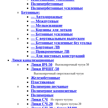
Полимербетонные
Полимербетонные усиленные
Бетонные:
— Автодорожные
— Межпутевые
— Мелкосидящие
— Корзины для лотков
— Бетонные усиленные
— С вертикальным выпуском
— Бетонные усиленные без уголка
— Бортовые ЛВ
— Прикромочные ЛВ
— Для мостовых конструкций
Люки канализационные
Люки ВЧ-50
Высокопрочный чугун 50
Люки ВЧШГ-50
Высокопрочный сверхтяжелый чугун
Железобетонные
Пластиковые
Полимерно песчаные
Полимерное композитные
Полимерные
Люки СЧ
Из серого чугуна
Люки СЧ-20
Из серого чугуна 20