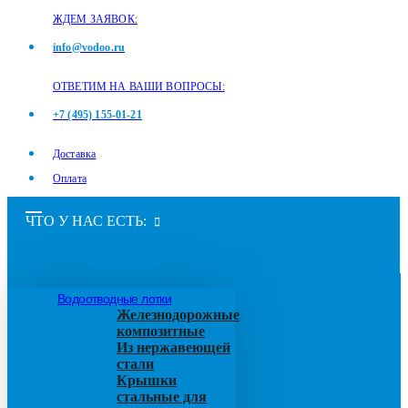
ЖДЕМ ЗАЯВОК:
info@vodoo.ru
ОТВЕТИМ НА ВАШИ ВОПРОСЫ:
+7 (495) 155-01-21
Доставка
Оплата
ЧТО У НАС ЕСТЬ:
Водоотводные лотки
Железнодорожные
композитные
Из нержавеющей
стали
Крышки
стальные для