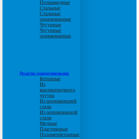
Полиамидные
Стальные
Стальные
оцинкованные
Чугунные
Чугунные
оцинкованные
Решетки дождеприемника
Бетонные
Из
высокопрочного
чугуна
Из нержавеющей
стали
Из оцинкованной
стали
Медные
Пластиковые
Полимербетонные