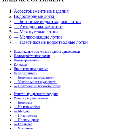
Асбестоцементные изделия
Водоотводные лотки
— Бетонные водоотводные лотки
— Автодорожные лотки
— Межпутевые лотки
— Мелкосидящие лотки
— Пластиковые водоотводные лотки
Пластиковые усиленные водоотводные лотки
Полимербетонные лотки
Дождеприемники
Колодцы
Люки канализационные
Пескоуловители
— Бетонные пескоуловители
— Усиленные пескоуловители
— Пластиковые пескоуловители
Решетки придверного поддона
Решетки водоприемные
— Бетонные
— Из нержавейки
— Медные
— Пластиковые
— Полиамидные
— Стальные
— Чугунные