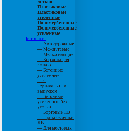
лотков
Пластиковые
Пластиковые
усиленные
Полимербетонные
Полимербетонные
усиленные
Бетонные:
— Автодорожные
— Межпутевые
— Мелкосидящие
— Корзины для
лотков
— Бетонные
усиленные
— С
вертикальным
выпуском
— Бетонные
усиленные без
уголка
— Бортовые ЛВ
— Прикромочные
ЛВ
— Для мостовых