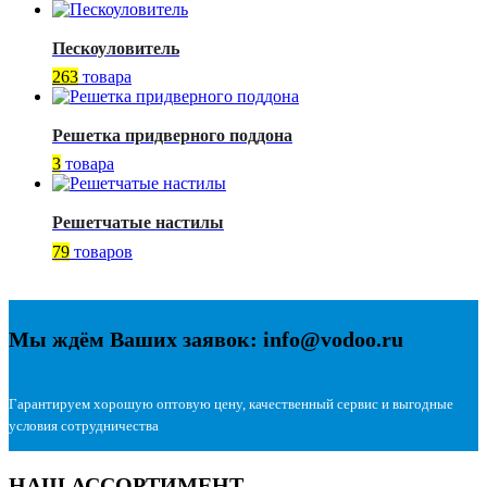
Пескоуловитель
263
товара
Решетка придверного поддона
3
товара
Решетчатые настилы
79
товаров
Мы ждём Ваших заявок: info@vodoo.ru
Гарантируем хорошую оптовую цену, качественный сервис и выгодные
условия сотрудничества
НАШ АССОРТИМЕНТ