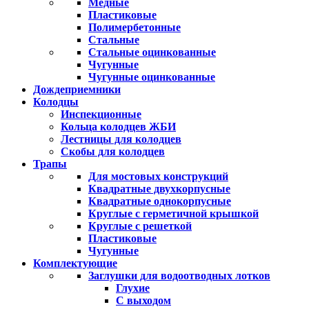
Медные
Пластиковые
Полимербетонные
Стальные
Стальные оцинкованные
Чугунные
Чугунные оцинкованные
Дождеприемники
Колодцы
Инспекционные
Кольца колодцев ЖБИ
Лестницы для колодцев
Скобы для колодцев
Трапы
Для мостовых конструкций
Квадратные двухкорпусные
Квадратные однокорпусные
Круглые с герметичной крышкой
Круглые с решеткой
Пластиковые
Чугунные
Комплектующие
Заглушки для водоотводных лотков
Глухие
С выходом