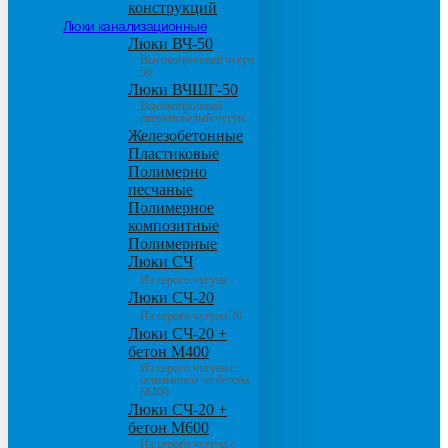
конструкций
Люки канализационные
Люки ВЧ-50
Высокопрочный чугун
50
Люки ВЧШГ-50
Высокопрочный
сверхтяжелый чугун
Железобетонные
Пластиковые
Полимерно
песчаные
Полимерное
композитные
Полимерные
Люки СЧ
Из серого чугуна
Люки СЧ-20
Из серого чугуна 20
Люки СЧ-20 +
бетон М400
Из серого чугуна с
основанием из бетона
М400
Люки СЧ-20 +
бетон М600
Из серого чугуна с