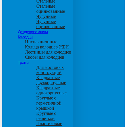
Стальные
Стальные
оцинкованные
Чугунные
Чугунные
оцинкованные
Дождеприемники
Колодцы
Инспекционные
Кольца колодцев ЖБИ
Лестницы для колодцев
Скобы для колодцев
Трапы
Для мостовых
конструкций
Квадратные
двухкорпусные
Квадратные
однокорпусные
Круглые с
герметичной
крышкой
Круглые с
решеткой
Пластиковые