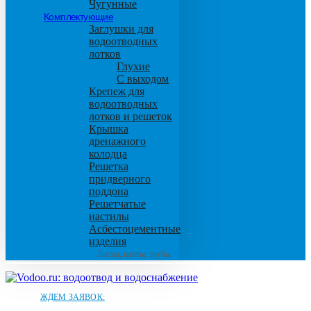
Чугунные
Комплектующие
Заглушки для
водоотводных
лотков
Глухие
С выходом
Крепеж для
водоотводных
лотков и решеток
Крышка
дренажного
колодца
Решетка
придверного
поддона
Решетчатые
настилы
Асбестоцементные
изделия
Листы, плиты, трубы
ЖДЕМ ЗАЯВОК: