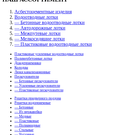
Асбестоцементные изделия
Водоотводные лотки
— Бетонные водоотводные лотки
— Автодорожные лотки
— Межпутевые лотки
— Мелкосидящие лотки
— Пластиковые водоотводные лотки
Пластиковые усиленные водоотводные лотки
Полимербетонные лотки
Дождеприемники
Колодцы
Люки канализационные
Пескоуловители
— Бетонные пескоуловители
— Усиленные пескоуловители
— Пластиковые пескоуловители
Решетки придверного поддона
Решетки водоприемные
— Бетонные
— Из нержавейки
— Медные
— Пластиковые
— Полиамидные
— Стальные
— Чугунные