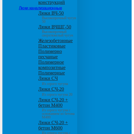
конструкций
Люки канализационные
Люки ВЧ-50
Высокопрочный чугун
50
Люки ВЧШГ-50
Высокопрочный
сверхтяжелый чугун
Железобетонные
Пластиковые
Полимерно
песчаные
Полимерное
композитные
Полимерные
Люки СЧ
Из серого чугуна
Люки СЧ-20
Из серого чугуна 20
Люки СЧ-20 +
бетон М400
Из серого чугуна с
основанием из бетона
М400
Люки СЧ-20 +
бетон М600
Из серого чугуна с