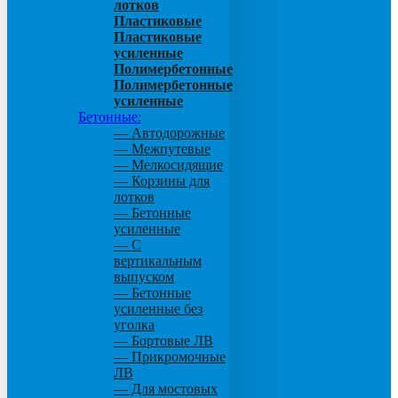
лотков
Пластиковые
Пластиковые
усиленные
Полимербетонные
Полимербетонные
усиленные
Бетонные:
— Автодорожные
— Межпутевые
— Мелкосидящие
— Корзины для
лотков
— Бетонные
усиленные
— С
вертикальным
выпуском
— Бетонные
усиленные без
уголка
— Бортовые ЛВ
— Прикромочные
ЛВ
— Для мостовых