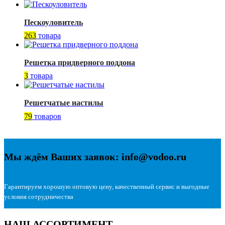
Пескоуловитель
263
товара
Решетка придверного поддона
3
товара
Решетчатые настилы
79
товаров
Мы ждём Ваших заявок: info@vodoo.ru
Гарантируем хорошую оптовую цену, качественный сервис и выгодные
условия сотрудничества
НАШ АССОРТИМЕНТ