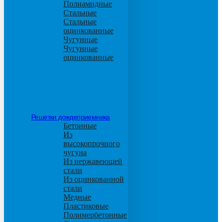
Полиамидные
Стальные
Стальные
оцинкованные
Чугунные
Чугунные
оцинкованные
Решетки дождеприемника
Бетонные
Из
высокопрочного
чугуна
Из нержавеющей
стали
Из оцинкованной
стали
Медные
Пластиковые
Полимербетонные