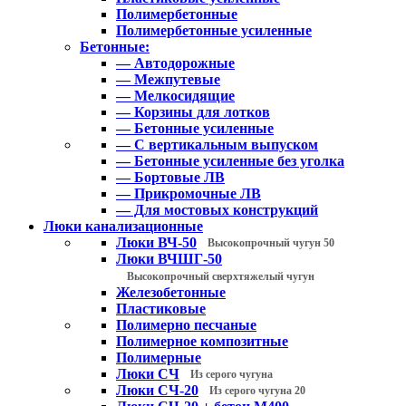
Полимербетонные
Полимербетонные усиленные
Бетонные:
— Автодорожные
— Межпутевые
— Мелкосидящие
— Корзины для лотков
— Бетонные усиленные
— С вертикальным выпуском
— Бетонные усиленные без уголка
— Бортовые ЛВ
— Прикромочные ЛВ
— Для мостовых конструкций
Люки канализационные
Люки ВЧ-50
Высокопрочный чугун 50
Люки ВЧШГ-50
Высокопрочный сверхтяжелый чугун
Железобетонные
Пластиковые
Полимерно песчаные
Полимерное композитные
Полимерные
Люки СЧ
Из серого чугуна
Люки СЧ-20
Из серого чугуна 20