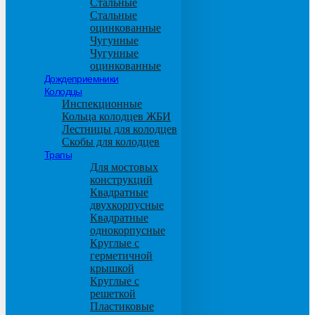
Стальные
Стальные
оцинкованные
Чугунные
Чугунные
оцинкованные
Дождеприемники
Колодцы
Инспекционные
Кольца колодцев ЖБИ
Лестницы для колодцев
Скобы для колодцев
Трапы
Для мостовых
конструкций
Квадратные
двухкорпусные
Квадратные
однокорпусные
Круглые с
герметичной
крышкой
Круглые с
решеткой
Пластиковые