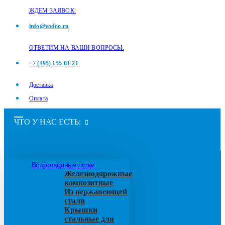
ЖДЕМ ЗАЯВОК:
info@vodoo.ru
ОТВЕТИМ НА ВАШИ ВОПРОСЫ:
+7 (495) 155-01-21
Доставка
Оплата
ЧТО У НАС ЕСТЬ:
Водоотводные лотки
Железнодорожные
композитные
Из нержавеющей
стали
Крышки
стальные для