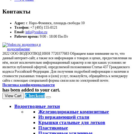
Контакты
Адрес:
г. Наро-Фоминск, площадь свободы 10
Телефон:
+7 (495) 155-0121
Email:
info@vodoo.ru
Рабочее время:
9:00 - 18:00 Пн-Пт
2022 ООО ВОДООТВОД ИНН 7720377683 Обращаем ваше внимание на то, что
данный интернет-сайт, а также вся информация о товарах и ценах, предоставленная на
нём, носит исключительно информационный характер и ни при каких условиях не
является публичной офертой, определяемой положениями Статьи 437 Гражданского
кодекса Российской Федерации. Для получения подробной информации о наличии и
стоимости указанных товаров и (или) услуг, пожалуйста, обращайтесь к менеджеру
сайта с помощью специальной формы связи или по электронной почте.
Политика конфиденциальности
has been added to your cart.
Checkout
View Cart
Водоотводные лотки
Железнодорожные композитные
Из нержавеющей стали
Крышки стальные для лотков
Пластиковые
Пластиковые усиленные