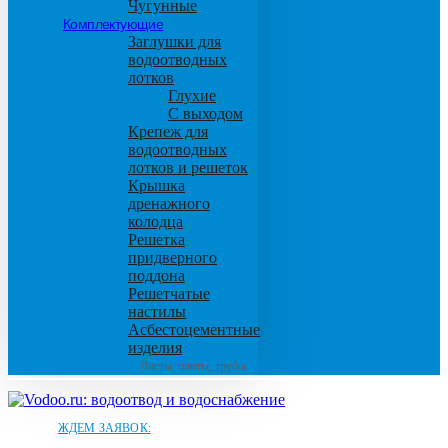
Чугунные
Комплектующие
Заглушки для
водоотводных
лотков
Глухие
С выходом
Крепеж для
водоотводных
лотков и решеток
Крышка
дренажного
колодца
Решетка
придверного
поддона
Решетчатые
настилы
Асбестоцементные
изделия
Листы, плиты, трубы
ЖДЕМ ЗАЯВОК: