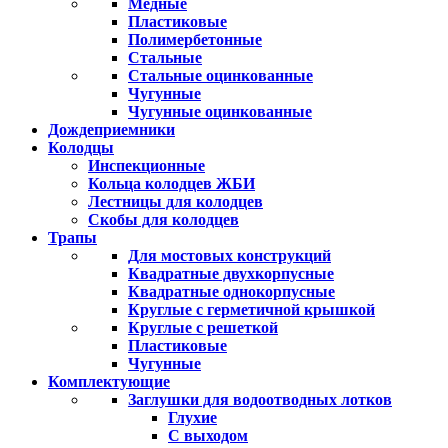
Медные
Пластиковые
Полимербетонные
Стальные
Стальные оцинкованные
Чугунные
Чугунные оцинкованные
Дождеприемники
Колодцы
Инспекционные
Кольца колодцев ЖБИ
Лестницы для колодцев
Скобы для колодцев
Трапы
Для мостовых конструкций
Квадратные двухкорпусные
Квадратные однокорпусные
Круглые с герметичной крышкой
Круглые с решеткой
Пластиковые
Чугунные
Комплектующие
Заглушки для водоотводных лотков
Глухие
С выходом