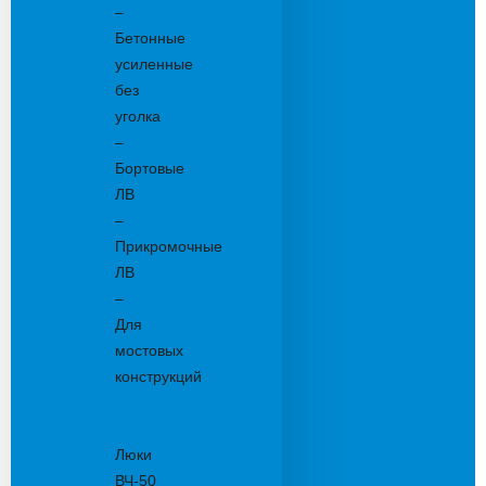
–
Бетонные
усиленные
без
уголка
–
Бортовые
ЛВ
–
Прикромочные
ЛВ
–
Для
мостовых
конструкций
Люки
канализационные
Люки
ВЧ-50