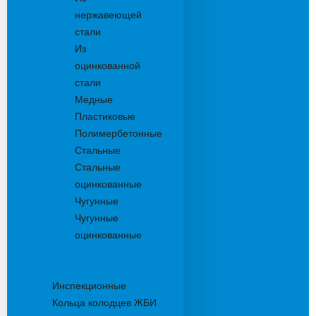
нержавеющей
стали
Из
оцинкованной
стали
Медные
Пластиковые
Полимербетонные
Стальные
Стальные
оцинкованные
Чугунные
Чугунные
оцинкованные
Дождеприемники
Колодцы
Инспекционные
Кольца колодцев ЖБИ