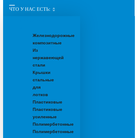
ЧТО У НАС ЕСТЬ:
Водоотводные
лотки
Железнодорожные
композитные
Из
нержавеющей
стали
Крышки
стальные
для
лотков
Пластиковые
Пластиковые
усиленные
Полимербетонные
Полимербетонные