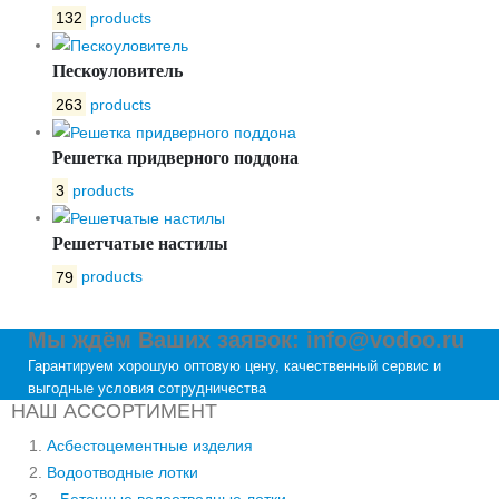
132
products
Пескоуловитель
263
products
Решетка придверного поддона
3
products
Решетчатые настилы
79
products
Мы ждём Ваших заявок: info@vodoo.ru
Гарантируем хорошую оптовую цену, качественный сервис и
выгодные условия сотрудничества
НАШ АССОРТИМЕНТ
Асбестоцементные изделия
Водоотводные лотки