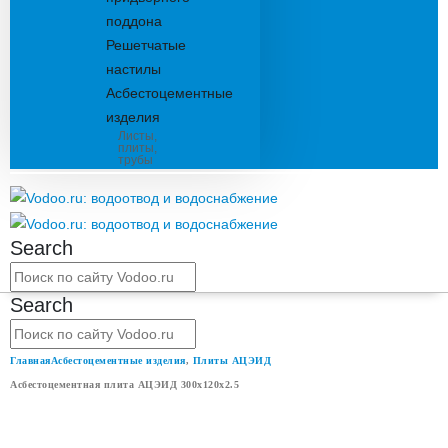
поддона
Решетчатые
настилы
Асбестоцементные
изделия
Листы,
плиты,
трубы
Search
Search
Главная
Асбестоцементные изделия
,
Плиты АЦЭИД
Асбестоцементная плита АЦЭИД 300x120x2.5
АСБЕСТОЦЕМЕНТНАЯ ПЛИТА