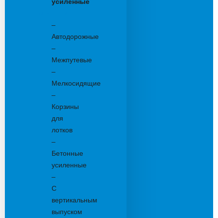
усиленные
Бетонные:
–
Автодорожные
–
Межпутевые
–
Мелкосидящие
–
Корзины
для
лотков
–
Бетонные
усиленные
–
С
вертикальным
выпуском