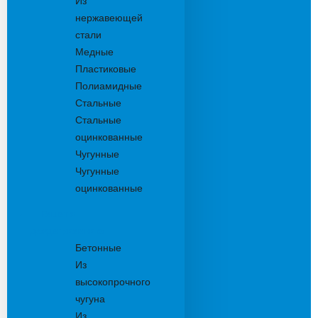
Из
нержавеющей
стали
Медные
Пластиковые
Полиамидные
Стальные
Стальные
оцинкованные
Чугунные
Чугунные
оцинкованные
Решетки
дождеприемника
Бетонные
Из
высокопрочного
чугуна
Из