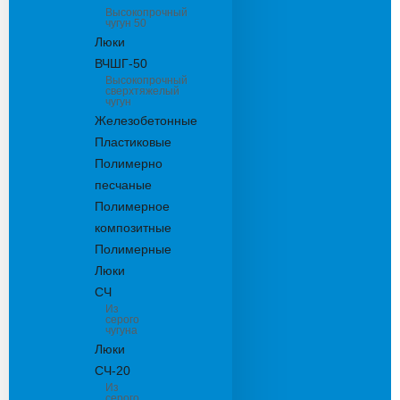
Высокопрочный
чугун 50
Люки
ВЧШГ-50
Высокопрочный
сверхтяжелый
чугун
Железобетонные
Пластиковые
Полимерно
песчаные
Полимерное
композитные
Полимерные
Люки
СЧ
Из
серого
чугуна
Люки
СЧ-20
Из
серого