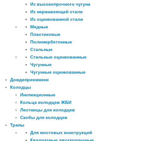
Из высокопрочного чугуна
Из нержавеющей стали
Из оцинкованной стали
Медные
Пластиковые
Полимербетонные
Стальные
Стальные оцинкованные
Чугунные
Чугунные оцинкованные
Дождеприемники
Колодцы
Инспекционные
Кольца колодцев ЖБИ
Лестницы для колодцев
Скобы для колодцев
Трапы
Для мостовых конструкций
Квадратные двухкорпусные