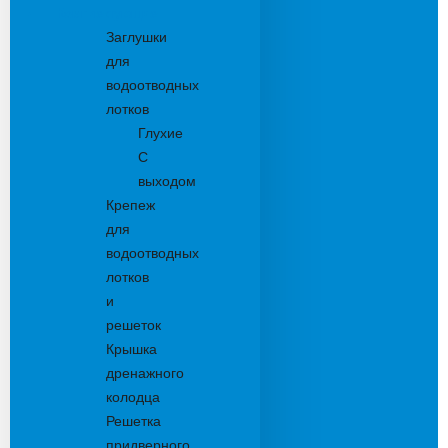
Комплектующие
Заглушки
для
водоотводных
лотков
Глухие
С
выходом
Крепеж
для
водоотводных
лотков
и
решеток
Крышка
дренажного
колодца
Решетка
придверного